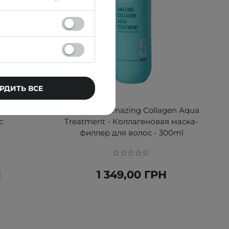
РДИТЬ ВСЕ
 Brush -
Spaklean - Amazing Collagen Aqua
с
Treatment - Коллагеновая маска-
филлер для волос - 300ml
Н
1 349,00 ГРН