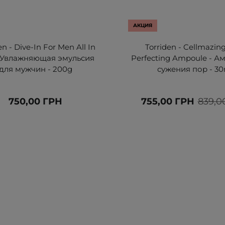
АКЦИЯ
en - Dive-In For Men All In
Torriden - Cellmazin
 Увлажняющая эмульсия
Perfecting Ampoule - А
для мужчин - 200g
сужения пор - 30
750,00 ГРН
755,00 ГРН
839,0