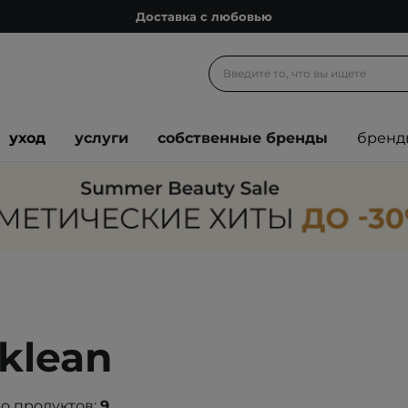
Доставка с любовью
Подарочные карты
Блог
Спроси косметолога
уход
услуги
собственные бренды
бренд
Познакомимся?
Доставка с любовью
Подарочные карты
Блог
klean
о продуктов:
9