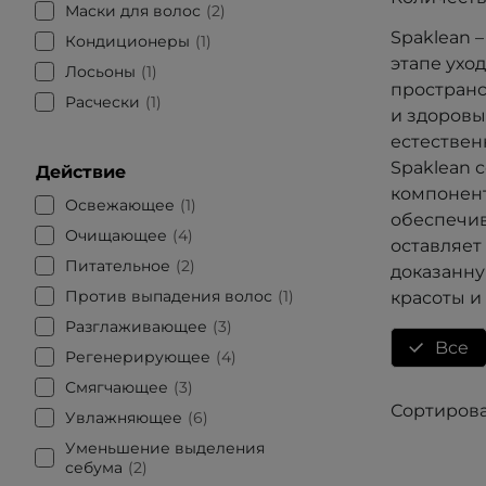
Маски для волос
2
Spaklean 
Кондиционеры
1
этапе ухо
Лосьоны
1
пространс
Расчески
1
и здоровы
естествен
Spaklean 
Действие
компонент
Освежающее
1
обеспечив
Очищающее
4
оставляет
Питательное
2
доказанну
Против выпадения волос
1
красоты и
Разглаживающее
3
Bce
Регенерирующее
4
Смягчающее
3
Сортирова
Увлажняющее
6
Уменьшение выделения
себума
2