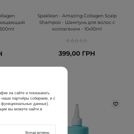
ollagen
Spaklean - Amazing Collagen Scalp
Очищающий
Shampoo - Шампунь для волос с
 500ml
коллагеном - 10x10ml
399,00 ГРН
Н
фик на сайте и показывать
 наши партнёры собираем, и с
х функциональных данных).
ции вы можете найти в
Всегда активны