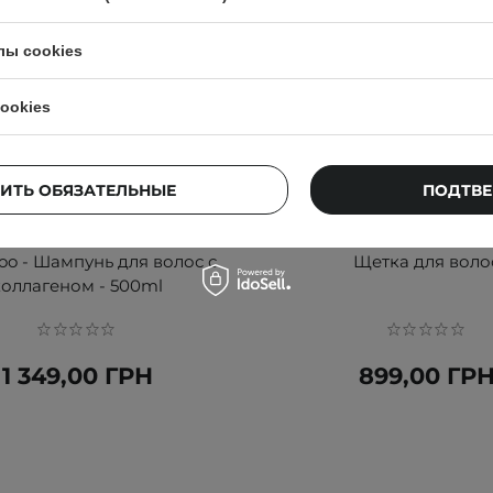
лы cookies
ookies
ИТЬ ОБЯЗАТЕЛЬНЫЕ
ПОДТВЕ
n - Amazing Collagen Scalp
Spaklean - Amazing Flex
o - Шампунь для волос с
Щетка для воло
коллагеном - 500ml
1 349,00 ГРН
899,00 ГР