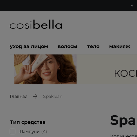
уход за лицом
волосы
тело
макияж
Главная
Spaklean
Spa
Тип средства
Шампуни
4
Количеств