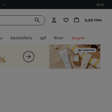
RUS
0,00 ГРН
ы
bestsellers
spf
блог
акции