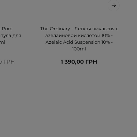
g Pore
The Ordinary - Легкая эмульсия с
мпула для
азелаиновой кислотой 10% -
ml
Azelaic Acid Suspension 10% -
100ml
0 ГРН
1 390,00 ГРН