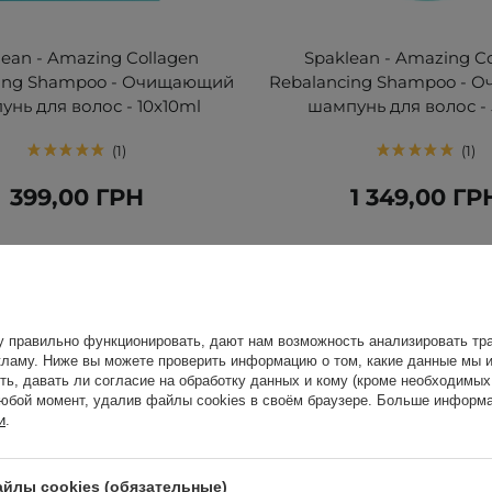
lean - Amazing Collagen
Spaklean - Amazing C
cing Shampoo - Очищающий
Rebalancing Shampoo - 
нь для волос - 10x10ml
шампунь для волос -
1
1
399,00 ГРН
1 349,00 ГР
у правильно функционировать, дают нам возможность анализировать тра
ламу. Ниже вы можете проверить информацию о том, какие данные мы и
ть, давать ли согласие на обработку данных и кому (кроме необходимы
юбой момент, удалив файлы cookies в своём браузере. Больше информа
и
.
йлы cookies (обязательные)