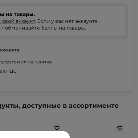
ы на товары.
 свой аккаунт
. Если у вас нет аккаунта,
и обменивайте баллы на товары.
возврата
льтратом слизи улитки
чая НДС
укты, доступные в ассортименте