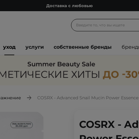
Доставка с любовью
Подарочные карты
Блог
Спроси косметолога
уход
услуги
собственные бренды
бренд
Познакомимся?
Доставка с любовью
Подарочные карты
Блог
лажнение
COSRX - Advanced Snail Mucin Power Essence
COSRX - Ad
Power Esse