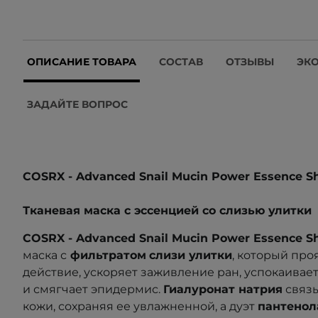
ОПИСАНИЕ ТОВАРА
СОСТАВ
ОТЗЫВЫ
ЭК
ЗАДАЙТЕ ВОПРОС
COSRX - Advanced Snail Mucin Power Essence S
Тканевая маска с эссенцией со слизью улитки
COSRX - Advanced Snail Mucin Power Essence S
маска с
фильтратом
слизи улитки
, который пр
действие, ускоряет заживление ран, успокаивае
и смягчает эпидермис.
Гиалуронат натрия
связы
кожи, сохраняя ее увлажненной, а дуэт
пантенол