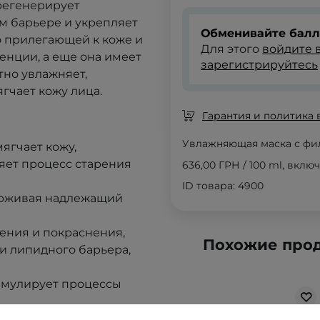
регенерирует
м барьере и укрепляет
Обменивайте балл
шо прилегающей к коже и
Для этого
войдите в
нции, а еще она имеет
зарегистрируйтесь
тно увлажняет,
гчает кожу лица.
Гарантия и политика 
Увлажняющая маска с фи
ягчает кожу,
ляет процесс старения
636,00 ГРН
/
100 ml
, вклю
ID товара: 4900
держивая надлежащий
жения и покраснения,
Похожие прод
 липидного барьера,
имулирует процессы