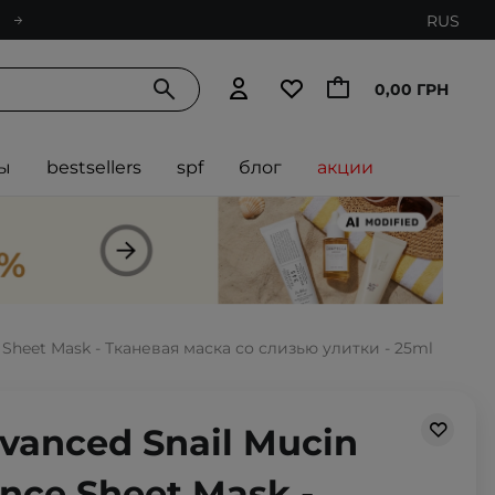
RUS
0,00 ГРН
ы
bestsellers
spf
блог
акции
 Sheet Mask - Тканевая маска со слизью улитки - 25ml
vanced Snail Mucin
nce Sheet Mask -