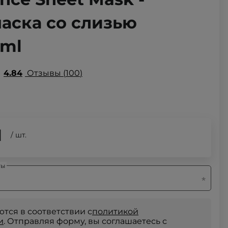
аска со слизью
5ml
4.84
Отзывы
100
Н
/
шт.
ты
тся в соответствии с
политикой
и
. Отправляя форму, вы соглашаетесь с