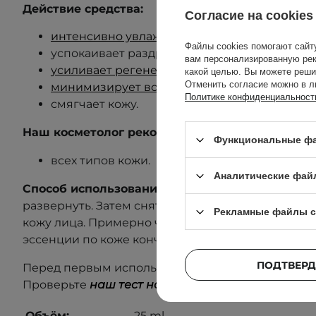
Действие средства:
Согласие на cookies
интенсивно увлажняет
,
Файлы cookies помогают сайт
успокаивает раздраженную и покрасневшую
вам персонализированную рек
усиливает регенерацию эпидермиса,
какой целью. Вы можете реши
Отменить согласие можно в л
минимизирует воспаление
,
Политике конфиденциальност
смягчает кожу.
Наш косметолог рекомендует средство для:
Функциональные фа
всех типов кожи.
Аналитические фай
Способ использования:
Достать маску из упако
развернуть. Затем снять защитную пленку и нан
Рекламные файлы c
кожу лица. Примерно через 20 мин снять маску 
эссенции по коже кончиками пальцев.
ПОДТВЕРД
Перед первым использованием выполните тест 
Проверьте
наш тест на аллергию
, чтобы узнать
Объём:
25 ml