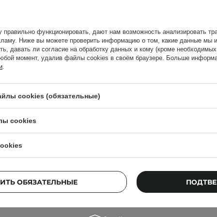
у правильно функционировать, дают нам возможность анализировать тра
 кожу,
ламу. Ниже вы можете проверить информацию о том, какие данные мы и
ть, давать ли согласие на обработку данных и кому (кроме необходимы
юбой момент, удалив файлы cookies в своём браузере. Больше информа
и
.
йлы cookies (обязательные)
ВЫБОР КОСМЕТОЛОГА
лы cookies
вки и осторожно
The Ordinary - Natural
ести маску на чистую
ookies
Moisturizing Factors +
и распределить остатки
HA - Увлажняющий
крем с гиалуроновой
кислотой - 30ml
ИТЬ ОБЯЗАТЕЛЬНЫЕ
ПОДТВЕ
на аллергию.
 больше
.