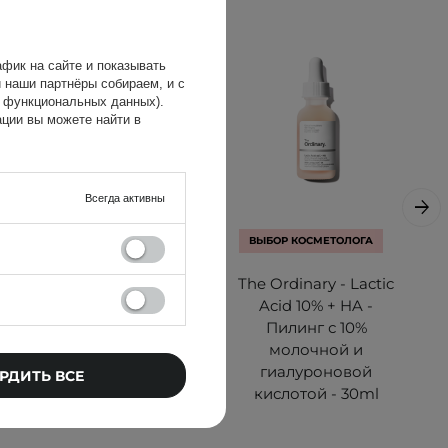
фик на сайте и показывать
 наши партнёры собираем, и с
х функциональных данных).
ции вы можете найти в
Всегда активны
ВЫБОР КОСМЕТОЛОГА
The Ordinary - 100%
The Ordinary - Lactic
Organic Cold Pressed
Acid 10% + HA -
Moroccan Argan Oil -
Пилинг с 10%
Марокканское
молочной и
с
аргановое масло
гиалуроновой
РДИТЬ ВСЕ
холодного отжима -
кислотой - 30ml
30ml