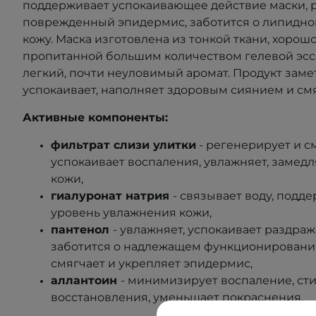
поддерживает успокаивающее действие маски, 
поврежденный эпидермис, заботится о липидно
кожу. Маска изготовлена из тонкой ткани, хоро
пропитанной большим количеством гелевой эссе
легкий, почти неуловимый аромат. Продукт заме
успокаивает, наполняет здоровым сиянием и смя
Активные компоненты:
фильтрат слизи улитки
- регенерирует и см
успокаивает воспаления, увлажняет, замед
кожи,
гиалуронат натрия
- связывает воду, под
уровень увлажнения кожи,
пантенол
- увлажняет, успокаивает раздра
заботится о надлежащем функционировании
смягчает и укрепляет эпидермис,
аллантоин
- минимизирует воспаление, ст
восстановления, уменьшает покраснения.