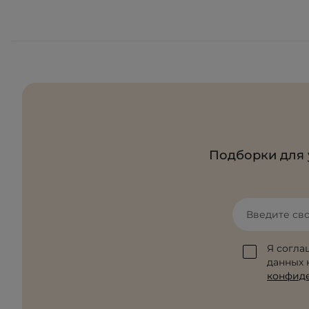
Подборки для 
Введите св
Я согла
данных к
конфид