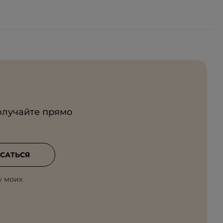
олучайте прямо
САТЬСЯ
у моих