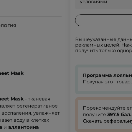
условиями.
ОЛОГИЯ
Вышеуказанные данные
рекламных целей. Нажа
получить только однор
heet Mask
Программа лояльн
Покупая этот товар
heet Mask
- тканевая
оявляет регенеративное
Порекомендуйте е
т воспаления, увлажняет
получите
397.5
бал.
вает воду в клетках
Скачать реферальн
а
и
аллантоина