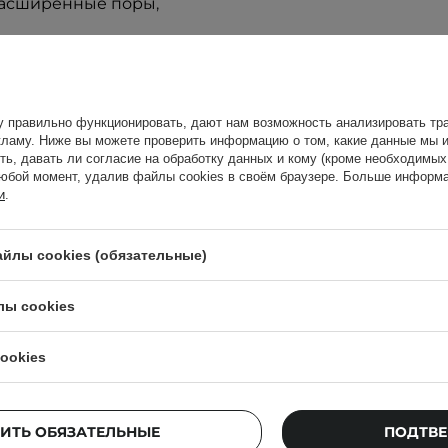
расширенные поры
,
729,00 ГРН
у правильно функционировать, дают нам возможность анализировать тра
ламу. Ниже вы можете проверить информацию о том, какие данные мы и
ть, давать ли согласие на обработку данных и кому (кроме необходимы
ренными порами.
юбой момент, удалив файлы cookies в своём браузере. Больше информа
и
.
щенную и
ами пальцев для лучшего
йлы cookies (обязательные)
на аллергию. Проверьте
лы cookies
Покупатели, к
ookies
ИТЬ ОБЯЗАТЕЛЬНЫЕ
ПОДТВЕ