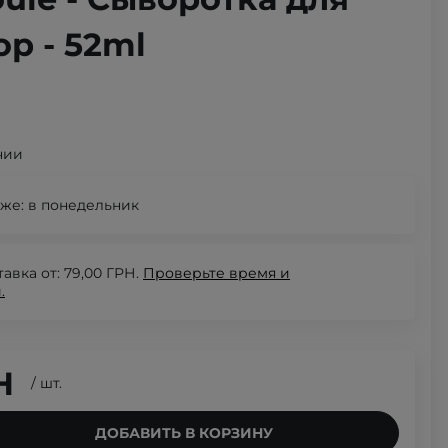
р - 52ml
чии
же:
в понедельник
авка от: 79,00 ГРН.
Проверьте
время и
.
Н
/
шт.
ДОБАВИТЬ В КОРЗИНУ