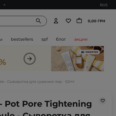
RUS
0,00 ГРН
ы
bestsellers
spf
блог
акции
le - Сыворотка для сужения пор - 52ml
 Pot Pore Tightening
ule - Сыворотка для