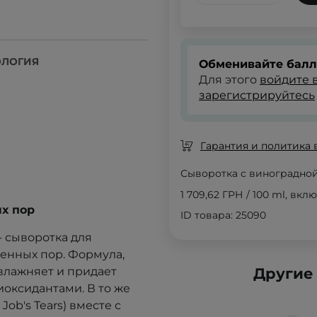
ОЛОГИЯ
Обменивайте балл
Для этого
войдите в
зарегистрируйтесь
Гарантия и политика 
Сыворотка с виноградно
1 709,62 ГРН
/
100 ml
, вкл
х пор
ID товара: 25090
- сыворотка для
енных пор. Формула,
увлажняет и придает
Другие
оксидантами. В то же
 Job's Tears) вместе с