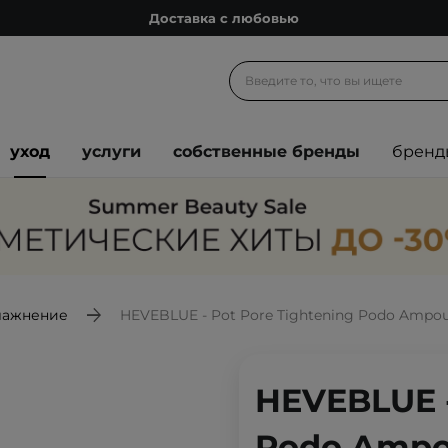
Доставка с любовью
Подарочные карты
Блог
Спроси косметолога
уход
услуги
собственные бренды
бренд
Познакомимся?
Доставка с любовью
Подарочные карты
Блог
лажнение
HEVEBLUE - Pot Pore Tightening Podo Ampou
HEVEBLUE -
Podo Ampo