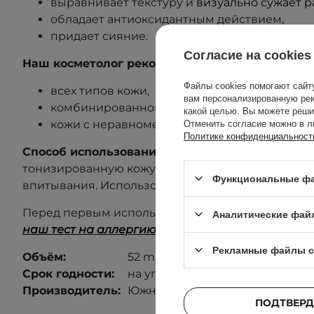
выравнивает текстуру и
визуально сужает 
обладает антиоксидантным действием,
придает сияние.
Согласие на cookies
Наш косметолог рекомендует средство для:
Файлы cookies помогают сайт
всех типов кожи,
вам персонализированную рек
комбинированной кожи,
какой целью. Вы можете реши
кожи с неравномерной текстурой и расши
Отменить согласие можно в л
Политике конфиденциальност
Способ использования:
Нанести ампулы на очи
тонизированную кожу лица, похлопывая кончик
Функциональные фа
впитывания. Использовать утром и/или вечером.
Перед первым использованием выполните тест 
Аналитические фай
наш тест на аллергию
, чтобы узнать больше
.
Рекламные файлы c
Объём:
52 ml
Срок годности:
на упаковке.
Производитель:
Южная Корея.
ПОДТВЕРД