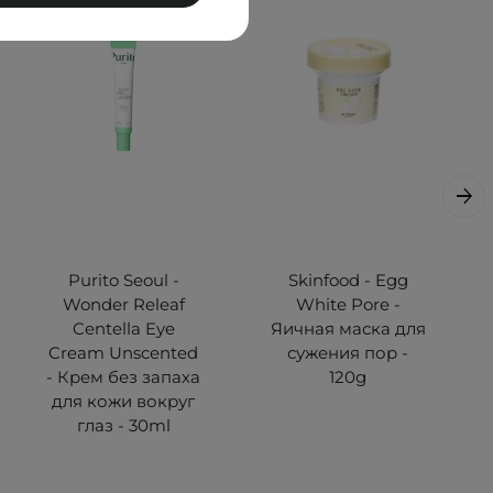
Purito Seoul -
Skinfood - Egg
Wonder Releaf
White Pore -
Centella Eye
Яичная маска для
Cream Unscented
сужения пор -
- Крем без запаха
120g
для кожи вокруг
глаз - 30ml