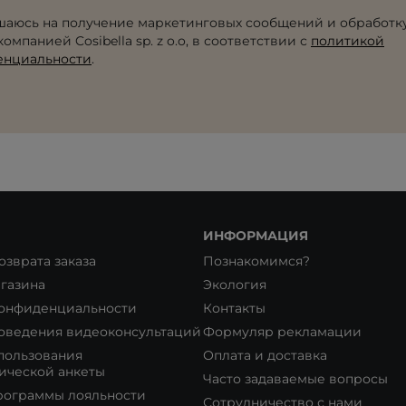
шаюсь на получение маркетинговых сообщений и обработк
омпанией Cosibella sp. z o.o, в соответствии с
политикой
енциальности
.
ИНФОРМАЦИЯ
озврата заказа
Познакомимся?
газина
Экология
конфиденциальности
Контакты
оведения видеоконсультаций
Формуляр рекламации
пользования
Оплата и доставка
ической анкеты
Часто задаваемые вопросы
рограммы лояльности
Сотрудничество с нами