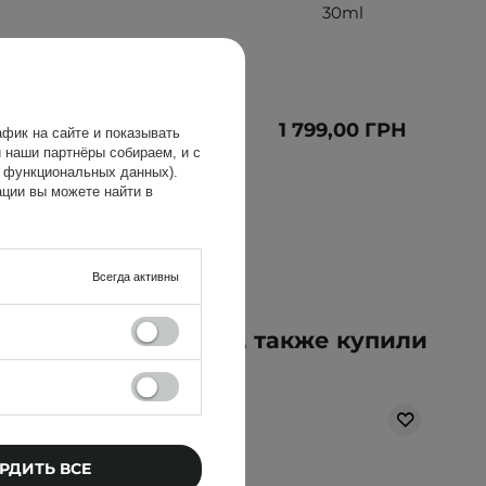
30ml
431,00 ГРН
1 799,00 ГРН
фик на сайте и показывать
479,00 ГРН
 наши партнёры собираем, и с
х функциональных данных).
ции вы можете найти в
Всегда активны
упившие этот товар, также купили
РДИТЬ ВСЕ