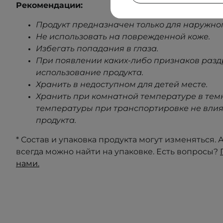
Рекомендации:
Продукт предназначен только для наружно
Не использовать на поврежденной коже.
Избегать попадания в глаза.
При появлении каких-либо признаков раз
использование продукта.
Хранить в недоступном для детей месте.
Хранить при комнатной температуре в тем
температуры при транспортировке не влия
продукта.
* Состав и упаковка продукта могут изменяться
всегда можно найти на упаковке. Есть вопросы?
нами.