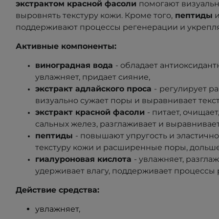
экстрактом красной фасоли
помогают визуальн
выровнять текстуру кожи. Кроме того,
пептиды
поддерживают процессы регенерации и укрепл
Активные компоненты:
виноградная вода
- обладает антиоксидан
увлажняет, придает сияние,
экстракт
адлайского проса
-
регулирует ра
визуально сужает поры и выравнивает текс
экстракт красной фасоли
-
питает
,
очищает,
сальных желез, разглаживает и выравнивает
пептиды
-
повышают упругость и эластично
текстуру кожи и расширенные поры
,
дольше
гиалуроновая кислота
- увлажняет, разгла
удерживает влагу, поддерживает процессы 
Действие средства:
увлажняет
,