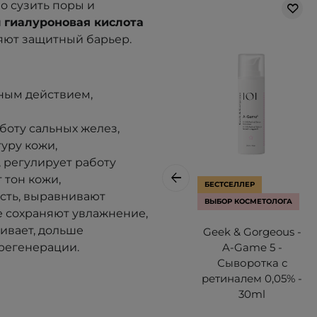
о сузить поры и
и
гиалуроновая кислота
яют защитный барьер.
тным действием,
боту сальных желез,
туру кожи
,
 регулирует работу
 тон кожи,
БЕСТСЕЛЛЕР
сть, выравнивают
ВЫБОР КОСМЕТОЛОГА
 сохраняют увлажнение
,
живает, дольше
Geek & Gorgeous -
регенерации.
A-Game 5 -
Сыворотка с
ретиналем 0,05% -
30ml