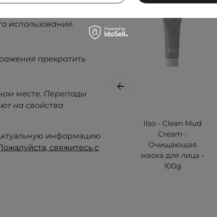
го использования.
дражения прекратить
ном месте. Перепады
ют на свойства
Ilso - Clean Mud
Cream -
. Актуальную информацию
Очищающая
Пожалуйста, свяжитесь с
маска для лица -
100g