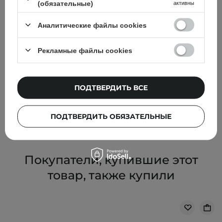
(обязательные)
активны
Аналитические файлы cookies
АКЦИЯ
БЕСТСЕЛЛЕР
ВЫБОР КОСМЕТОЛОГА
Рекламные файлы cookies
Paula's Choice -Paula's Choice - Skin Perfecting - 2%
BHA Liquid Exfoliant - Отшелушивающий тоник с
ПОДТВЕРДИТЬ ВСЕ
салициловой кислотой 2% - 30ml
569,00 ГРН
599,00 ГРН
ПОДТВЕРДИТЬ ОБЯЗАТЕЛЬНЫЕ
Покупатели, купившие этот
товар, также купили