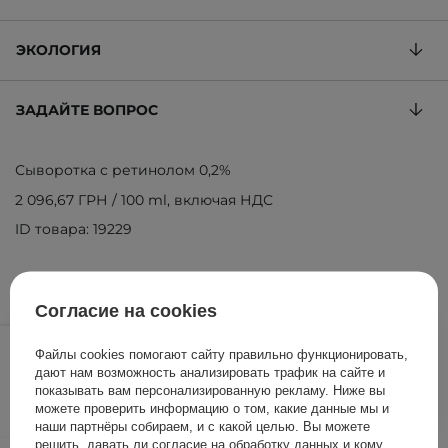
ЭКОЛОГИЯ
ЗАДАЙТЕ ВОПРОС
Сыворотка с ретинолом 0,2%
2 096,67 ГРН
/
100 ml
, включая НДС
ID товара: 19229
Согласие на cookies
629,00 ГРН
/
шт.
Файлы cookies помогают сайту правильно функционировать,
дают нам возможность анализировать трафик на сайте и
ДОБАВИТЬ В КОРЗИНУ
показывать вам персонализированную рекламу. Ниже вы
можете проверить информацию о том, какие данные мы и
наши партнёры собираем, и с какой целью. Вы можете
решить, давать ли согласие на обработку данных и кому