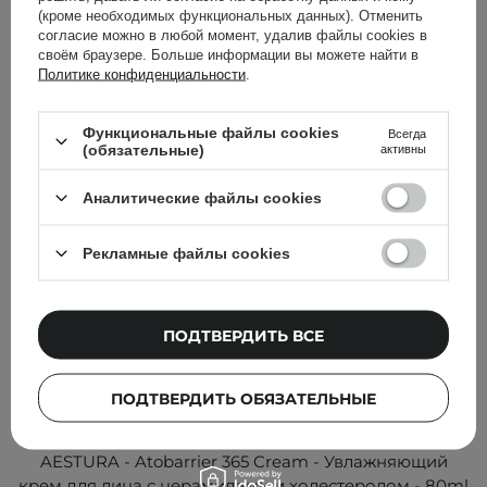
Другие клиенты также
(кроме необходимых функциональных данных). Отменить
согласие можно в любой момент, удалив файлы cookies в
проверили
своём браузере. Больше информации вы можете найти в
Политике конфиденциальности
.
Функциональные файлы cookies
Всегда
(обязательные)
активны
Аналитические файлы cookies
Рекламные файлы cookies
ПОДТВЕРДИТЬ ВСЕ
ПОДТВЕРДИТЬ ОБЯЗАТЕЛЬНЫЕ
АКЦИЯ
БЕСТСЕЛЛЕР
AESTURA - Atobarrier 365 Cream - Увлажняющий
крем для лица с церамидами и холестеролом - 80ml