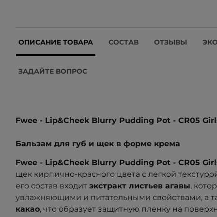
ОПИСАНИЕ ТОВАРА
СОСТАВ
ОТЗЫВЫ
ЭК
ЗАДАЙТЕ ВОПРОС
Fwee - Lip&Cheek Blurry Pudding Pot - CR05 Girl
Бальзам для губ и щек в форме крема
Fwee - Lip&Cheek Blurry Pudding Pot - CR05 Gir
щек кирпично-красного цвета с легкой текстур
его состав входит
экстракт листьев агавы
, кото
увлажняющими и питательными свойствами, а 
какао
, что образует защитную пленку на поверх