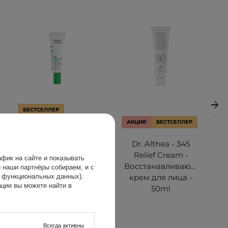
БЕСТСЕЛЛЕР
ВЫБОР КОСМЕТОЛОГА
АКЦИЯ
БЕСТСЕЛЛЕР
Paula's Choice -
Dr. Althea - 345
Azelaic Acid
Relief Cream -
фик на сайте и показывать
Booster -
Восстанавливающий
 наши партнёры собираем, и с
Сыворотка с
крем для лица -
х функциональных данных).
ции вы можете найти в
азелаиновой
50ml
кислотой 10% -
30ml
Всегда активны