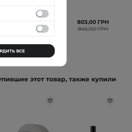
1 799,00 ГРН
803,00 ГРН
845,00 ГРН
РДИТЬ ВСЕ
упившие этот товар, также купили