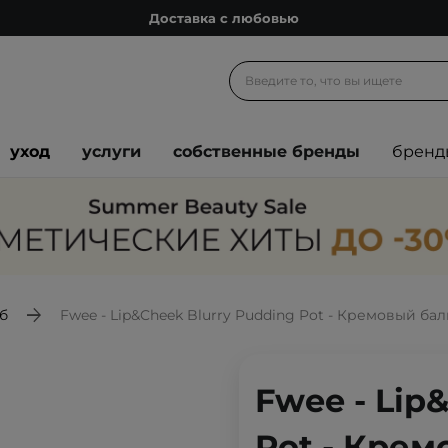
Доставка с любовью
Подарочные карты
Блог
Спроси косметолога
уход
услуги
собственные бренды
бренд
Познакомимся?
Доставка с любовью
Подарочные карты
Блог
б
Fwee - Lip&Cheek Blurry Pudding Pot - Кремовый баль
Fwee - Lip
Pot - Крем