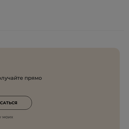
олучайте прямо
САТЬСЯ
у моих