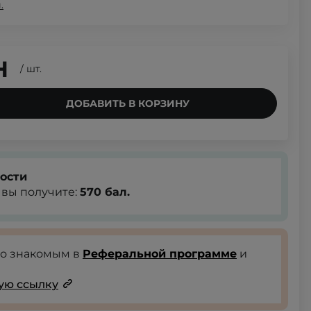
.
Н
/
шт.
ДОБАВИТЬ В КОРЗИНУ
ости
, вы получите:
570
бал.
го знакомым в
Реферальной программе
и
ую ссылку