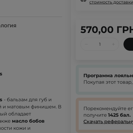
стоимость доставки
ОЛОГИЯ
570,00 ГР
s
Программа лояльн
Покупая этот товар
ls
- бальзам для губ и
ой и матовым финишем. В
Порекомендуйте е
рый обладает
получите
1425
бал.
также
масло бобов
Скачать реферальн
ности кожи и