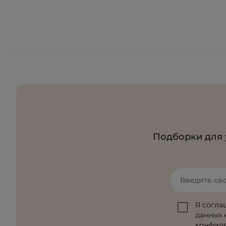
Подборки для 
Введите св
Я согла
данных к
конфид