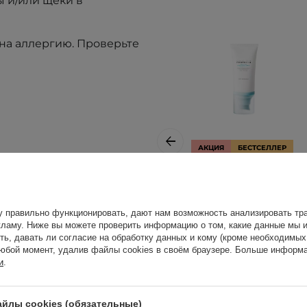
ы и/или щеки в
на аллергию. Проверьте
АКЦИЯ
БЕСТСЕЛЛЕР
ВЫБОР КОСМЕТОЛОГА
го использования.
SKIN1004 -
Madagascar
у правильно функционировать, дают нам возможность анализировать тра
Centella Hyalu-
дражения прекратить
ламу. Ниже вы можете проверить информацию о том, какие данные мы и
Cica Water-Fit Sun
ть, давать ли согласие на обработку данных и кому (кроме необходимы
юбой момент, удалив файлы cookies в своём браузере. Больше информа
Serum SPF50+
и
.
PA++++ -
ном месте. Перепады
Увлажняющий
ют на свойства
солнцезащитный
йлы cookies (обязательные)