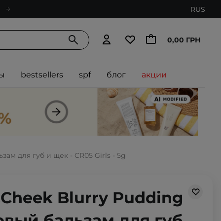
RUS
0,00 ГРН
ы
bestsellers
spf
блог
акции
зам для губ и щек - CR05 Girls - 5g
&Cheek Blurry Pudding
овый бальзам для губ