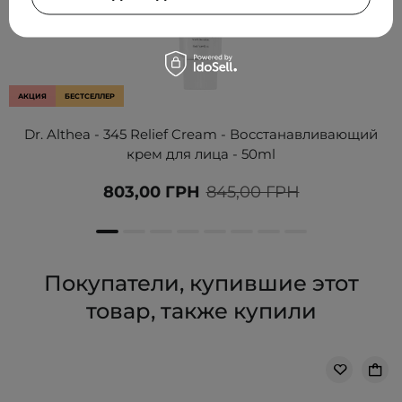
АКЦИЯ
БЕСТСЕЛЛЕР
Dr. Althea - 345 Relief Cream - Восстанавливающий
крем для лица - 50ml
803,00 ГРН
845,00 ГРН
Покупатели, купившие этот
товар, также купили