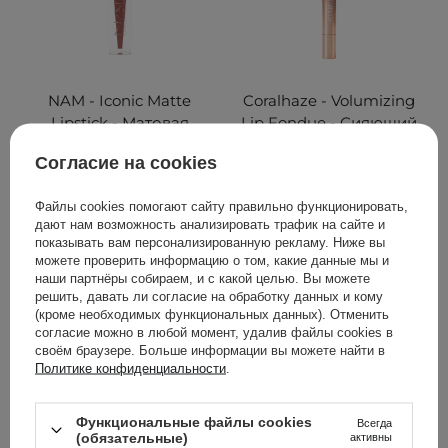
NAM - Iconic Matte
Coralhaze - Volumizing
Lipstick - Матовая
Lip Fondue - Сияющий
помада для губ - 7 True
бальзам для губ - 07
Согласие на cookies
Nude - 3,5ml
Humble - 2g
Файлы cookies помогают сайту правильно функционировать,
дают нам возможность анализировать трафик на сайте и
показывать вам персонализированную рекламу. Ниже вы
319,00 ГРН
299,00 ГРН
можете проверить информацию о том, какие данные мы и
наши партнёры собираем, и с какой целью. Вы можете
решить, давать ли согласие на обработку данных и кому
ДОБАВИТЬ В КОРЗИНУ
ДОБАВИТЬ В КОРЗИНУ
(кроме необходимых функциональных данных). Отменить
согласие можно в любой момент, удалив файлы cookies в
своём браузере. Больше информации вы можете найти в
Политике конфиденциальности
.
Функциональные файлы cookies
Всегда
(обязательные)
активны