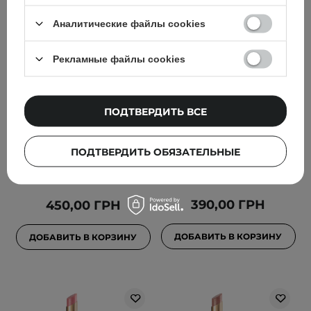
Аналитические файлы cookies
Рекламные файлы cookies
Dasique - Melting Candy
Paese - GlowyPop Lip
Balm - Увлажняющий
Serum - Сыворотка для
ПОДТВЕРДИТЬ ВСЕ
бальзам для губ с
губ в форме сияющей
пигментом - #04 Nudy
помады - 500 Frosted
Fig - 1,5g
Plum - 2,2g
ПОДТВЕРДИТЬ ОБЯЗАТЕЛЬНЫЕ
1
390,00 ГРН
450,00 ГРН
ДОБАВИТЬ В КОРЗИНУ
ДОБАВИТЬ В КОРЗИНУ