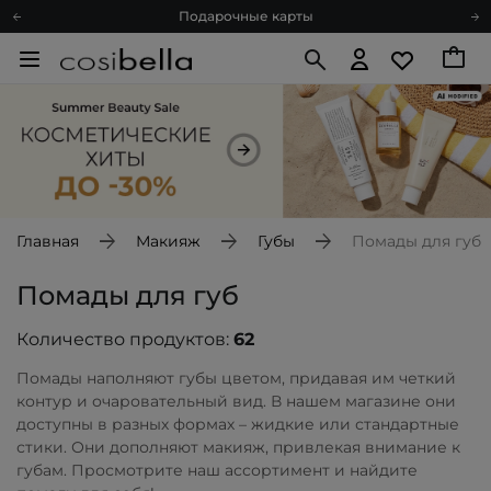
Подарочные карты
Блог
Спроси косметолога
Познакомимся?
Доставка с любовью
Подарочные карты
Блог
Главная
Макияж
Губы
Помады для губ
Помады для губ
Количество продуктов:
62
Помады наполняют губы цветом, придавая им четкий
контур и очаровательный вид. В нашем магазине они
доступны в разных формах – жидкие или стандартные
стики. Они дополняют макияж, привлекая внимание к
губам. Просмотрите наш ассортимент и найдите