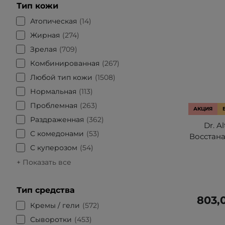
Тип кожи
Атопическая
14
Жирная
274
Зрелая
709
Комбинированная
267
Любой тип кожи
1508
Нормальная
113
Проблемная
263
АКЦИЯ
Раздраженная
362
Dr. A
С комедонами
53
Восстан
С куперозом
54
+ Показать все
Тип средства
803,
Кремы / гели
572
Сыворотки
453