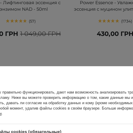
 - Лифтинговая эссенция с
Power Essence - Увла
энзимом NAD - 50ml
эссенция с муцином улит
57
1734
0 ГРН
1 049,00 ГРН
430,00 ГР
у правильно функционировать, дают нам возможность анализировать тра
ламу. Ниже вы можете проверить информацию о том, какие данные мы и
ть, давать ли согласие на обработку данных и кому (кроме необходимы
юбой момент, удалив файлы cookies в своём браузере. Больше информа
и
.
йлы cookies (обязательные)