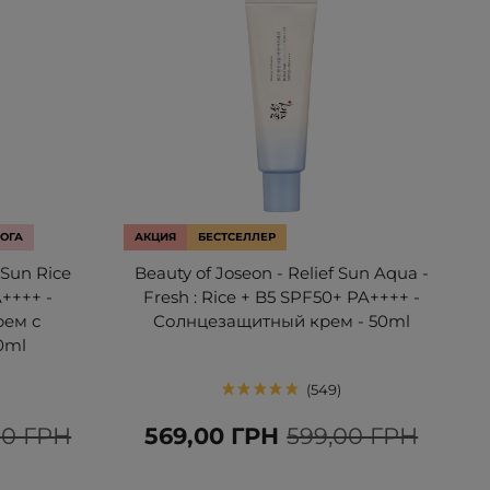
ОГА
АКЦИЯ
БЕСТСЕЛЛЕР
 Sun Rice
Beauty of Joseon - Relief Sun Aqua -
A++++ -
Fresh : Rice + B5 SPF50+ PA++++ -
рем с
Солнцезащитный крем - 50ml
0ml
549
00 ГРН
569,00 ГРН
599,00 ГРН