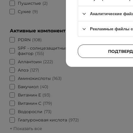
Пушистые
2
Сухие
9
Аналитические фай
Рекламные файлы c
Активные компоненты
БЕСТСЕЛЛ
PDRN
108
Beauty of
SPF - солнцезащитный
Ginseng 
ПОДТВЕРД
фактор
155
сыворот
Аллантоин
222
Алоэ
127
Аминокислоты
163
Бакучиол
40
Витамин Е
93
Витамин С
179
Водоросли
73
Гиалуроновая кислота
972
+ Показать все