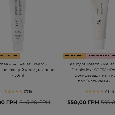
БЕСТСЕЛЛЕР
БЕСТСЕЛЛЕР
ВЫБОР КОСМЕТОЛ
lthea - 345 Relief Cream -
Beauty of Joseon - Relief
авливающий крем для лица
Probiotics - SPF50+/P
- 50ml
Солнцезащитный к
пробиотиками - 5
738
1841
00 ГРН
845,00 ГРН
550,00 ГРН
599,