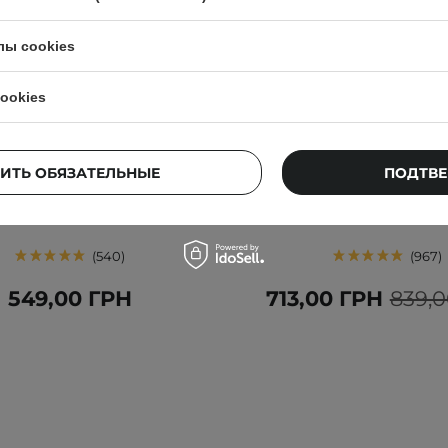
лы cookies
АКЦИЯ
БЕСТСЕЛЛЕР
ookies
ЕР
ВЫБОР КОСМЕТОЛОГА
 Joseon - Revive Eye Serum -
COSRX - Balancium C
+ Retinal - Антивозрастная
Ceramide Cream - Успо
ИТЬ ОБЯЗАТЕЛЬНЫЕ
ПОДТВЕ
ка для кожи вокруг глаз -
крем с церамидами 
30ml
540
967
549,00 ГРН
713,00 ГРН
839,