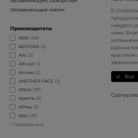
Увлажняющие сыворотки
Увлажняющие маски
В Cosibel
продуктов
найдете у
Производитель
коже. Бла
Abib
40
увлажненн
AESTURA
3
разных ти
красивой 
Alis
3
эффективн
Altruist
1
Amuse
2
Всё
ANOTHER FACE
2
ANUA
37
Сортирова
Aperire
6
A'Pieu
3
Apis
47
+ Показать все