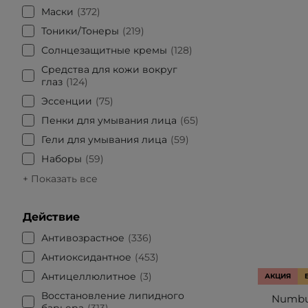
Маски
372
Тоники/Тонеры
219
Солнцезащитные кремы
128
Средства для кожи вокруг
глаз
124
Эссенции
75
Пенки для умывания лица
65
Гели для умывания лица
59
Наборы
59
+ Показать все
Действие
Антивозрастное
336
Антиоксидантное
453
Антицеллюлитное
3
АКЦИЯ
Восстановление липидного
Numbuz
барьера
313