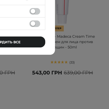
АКЦИЯ
БЕСТСЕЛЛЕР
omfort
Centellian24 - Madeca Cream Time
каивающий
Reverse - Крем для лица против
РДИТЬ ВСЕ
- 80g
морщин - 50ml
33
00 ГРН
543,00 ГРН
639,00 ГРН