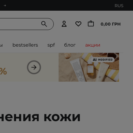
RUS
0,00 ГРН
ы
bestsellers
spf
блог
акции
нения кожи