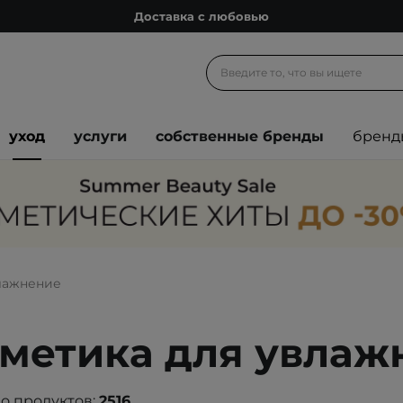
Подарочные карты
Блог
Спроси косметолога
Познакомимся?
уход
услуги
собственные бренды
бренд
Доставка с любовью
Подарочные карты
Блог
лажнение
метика для увлаж
о продуктов:
2516