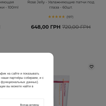
жняющая
Rose Jelly - Увлажняющие патчи под
ки - 100ml
глаза - 60шт.
197
Н
648,00 ГРН
720,00 ГРН
фик на сайте и показывать
 наши партнёры собираем, и с
х функциональных данных).
ции вы можете найти в
Всегда активны