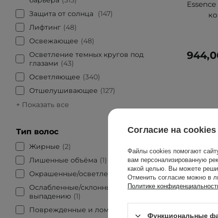
Essence
Защита от солнца
147
ко
Лифтинг
48
Освежающее
48
944,0
Осветление темных кругов под
глазами
43
Осветляющее
340
Отшелушивающее
127
+ Показать все
Согласие на cookies
Тип волос
Жирные
2
Файлы cookies помогают сайт
Лишенные объёма
1
вам персонализированную рек
какой целью. Вы можете реши
Окрашенные/осветленные
1
Отменить согласие можно в л
Политике конфиденциальност
Ослабленные/склонны к
выпадению
1
Поврежденные и ломкие
5
Функциональные фа