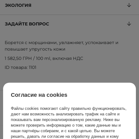
ЭКОЛОГИЯ
ЗАДАЙТЕ ВОПРОС
Борется с морщинами, увлажняет, успокаивает и
повышает упругость кожи
1 582,50 ГРН
/
100 ml
, включая НДС
ID товара: 1101
1 899,00 ГРН
Согласие на cookies
/
шт.
Файлы cookies помогают сайту правильно функционировать,
ДОБАВИТЬ В КОРЗИНУ
дают нам возможность анализировать трафик на сайте и
показывать вам персонализированную рекламу. Ниже вы
можете проверить информацию о том, какие данные мы и
наши партнёры собираем, и с какой целью. Вы можете
Другие клиенты также
решить, давать ли согласие на обработку данных и кому