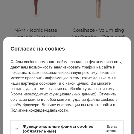
NAM - Iconic Matte
Coralhaze - Volumizing
Lipstick - Матовая
Lip Fondue - Сияющий
помада для губ - 7 True
бальзам для губ - 07
Согласие на cookies
Nude - 3,5ml
Humble - 2g
Файлы cookies помогают сайту правильно функционировать,
дают нам возможность анализировать трафик на сайте и
показывать вам персонализированную рекламу. Ниже вы
319,00 ГРН
299,00 ГРН
можете проверить информацию о том, какие данные мы и
наши партнёры собираем, и с какой целью. Вы можете
решить, давать ли согласие на обработку данных и кому
ДОБАВИТЬ В КОРЗИНУ
ДОБАВИТЬ В КОРЗИНУ
(кроме необходимых функциональных данных). Отменить
согласие можно в любой момент, удалив файлы cookies в
своём браузере. Больше информации вы можете найти в
Политике конфиденциальности
.
Функциональные файлы cookies
Всегда
(обязательные)
активны