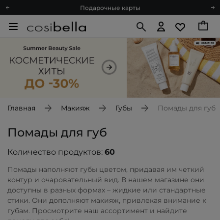
Подарочные карты
Блог
Спроси косметолога
Познакомимся?
Доставка с любовью
Подарочные карты
Блог
Главная
Макияж
Губы
Помады для губ
Помады для губ
Количество продуктов:
60
Помады наполняют губы цветом, придавая им четкий
контур и очаровательный вид. В нашем магазине они
доступны в разных формах – жидкие или стандартные
стики. Они дополняют макияж, привлекая внимание к
губам. Просмотрите наш ассортимент и найдите