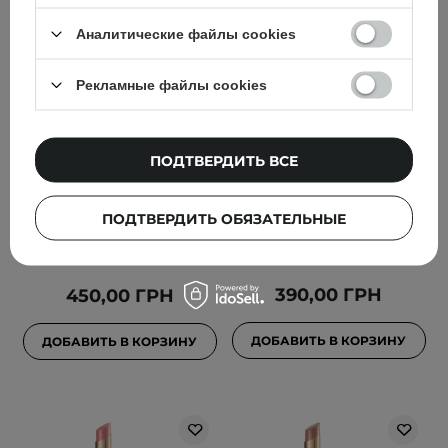
Аналитические файлы cookies
Рекламные файлы cookies
Dasique - Melting Candy
Paese - GlowyPop Lip
Balm - Увлажняющий
Serum - Сыворотка для
ПОДТВЕРДИТЬ ВСЕ
бальзам для губ с
губ в форме сияющей
пигментом - #04 Nudy
помады - 500 Frosted
Fig - 1,5g
Plum - 2,2g
ПОДТВЕРДИТЬ ОБЯЗАТЕЛЬНЫЕ
1
390,00 ГРН
450,00 ГРН
ДОБАВИТЬ В КОРЗИНУ
ДОБАВИТЬ В КОРЗИНУ