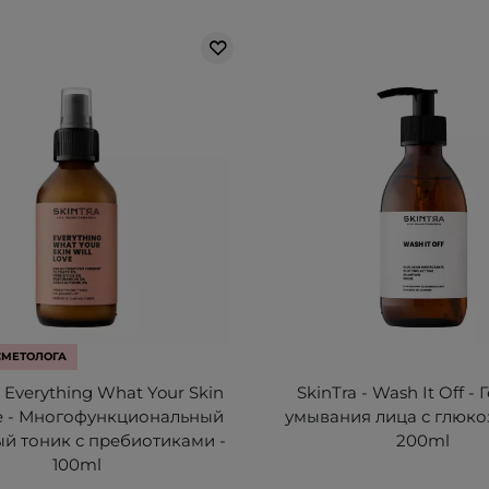
СМЕТОЛОГА
- Everything What Your Skin
SkinTra - Wash It Off - 
ve - Многофункциональный
умывания лица с глюко
й тоник с пребиотиками -
200ml
100ml