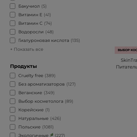
Бакучиол
5
Витамин Е
41
Витамин С
74
Водоросли
48
Гиалуроновая кислота
135
+ Показать все
ВЫБОР КО
SkinTra
Продукты
Питател
Cruelty free
389
Без ароматизаторов
127
Веганские
349
Выбор косметолога
89
Корейские
1
Натуральные
426
Польские
1081
Экологичные
227