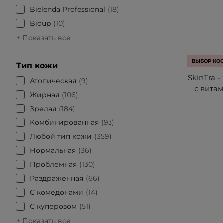
Bielenda Professional
18
Bioup
10
+ Показать все
ВЫБОР КО
Тип кожи
SkinTra -
Атопическая
9
с вита
Жирная
106
Зрелая
184
Комбинированная
93
Любой тип кожи
359
Нормальная
36
Проблемная
130
Раздраженная
66
С комедонами
14
С куперозом
51
+ Показать все