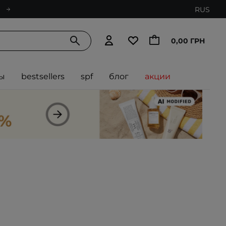
RUS
0,00 ГРН
ы
bestsellers
spf
блог
акции