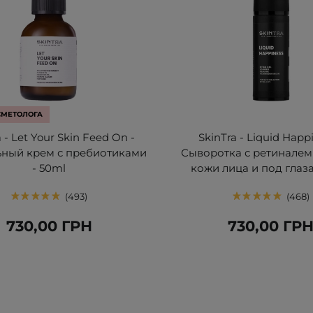
СМЕТОЛОГА
 - Let Your Skin Feed On -
SkinTra - Liquid Happi
ьный крем с пребиотиками
Сыворотка с ретиналем 
- 50ml
кожи лица и под глаза
493
468
730,00 ГРН
730,00 ГР