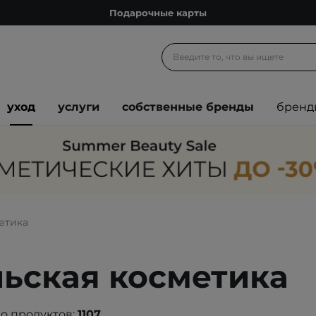
Подарочные карты
Блог
Спроси косметолога
Познакомимся?
уход
услуги
собственные бренды
бренд
Доставка с любовью
Подарочные карты
Блог
етика
ьская косметика
о продуктов:
1107