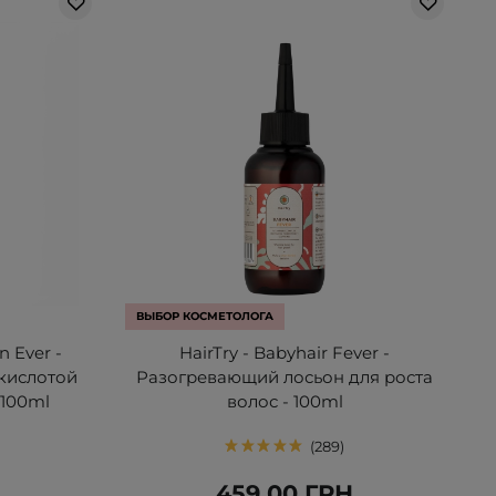
ВЫБОР КОСМЕТОЛОГА
n Ever -
HairTry - Babyhair Fever -
кислотой
Разогревающий лосьон для роста
 100ml
волос - 100ml
289
459,00 ГРН