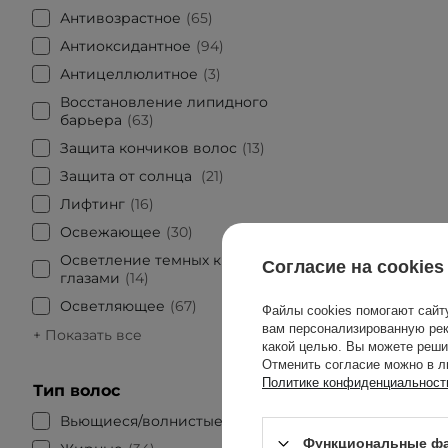
Антивозрастное
65
Антиоксидантное
94
Антицеллюлитное
3
Восстановление липидного
барьера
63
Защита кончиков волос
13
Защита от солнца
21
Лифтинг
16
Освежающее
30
Осветление темных кругов под
Согласие на cookies
глазами
14
Осветляющее
67
Файлы cookies помогают сайт
вам персонализированную рек
+ Показать все
какой целью. Вы можете реши
Отменить согласие можно в л
Политике конфиденциальност
Тип волос
Вьющиеся/волнистые
8
Функциональные фа