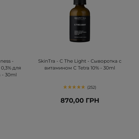
ness -
SkinTra - C The Light - Сыворотка с
0,3% для
витамином С Tetra 10% - 30ml
 - 30ml
252
Н
870,00 ГРН