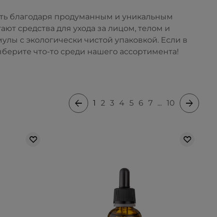
ть благодаря продуманным и уникальным
т средства для ухода за лицом, телом и
улы с экологически чистой упаковкой. Если в
берите что-то среди нашего ассортимента!
1
2
3
4
5
6
7
...
10