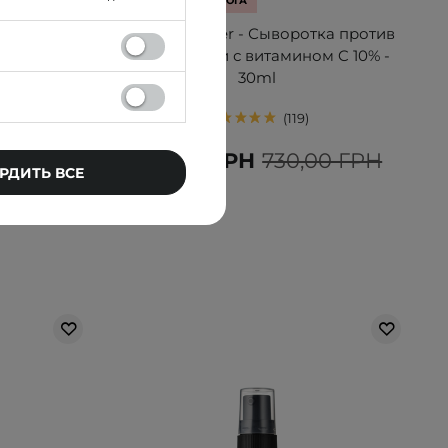
ВЫБОР КОСМЕТОЛОГА
 Сыворотка
SkinTra - Eraser - Сыворотка против
лициловой
пигментации с витамином C 10% -
ml
30ml
119
Н
599,00 ГРН
730,00 ГРН
РДИТЬ ВСЕ