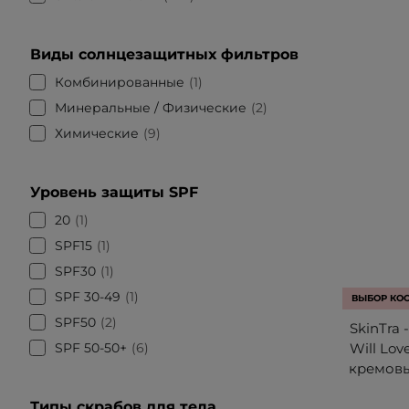
Виды солнцезащитных фильтров
Комбинированные
1
Минеральные / Физические
2
Химические
9
Уровень защиты SPF
20
1
SPF15
1
SPF30
1
SPF 30-49
1
ВЫБОР КО
SPF50
2
SkinTra 
SPF 50-50+
6
Will Lo
кремовы
Типы скрабов для тела