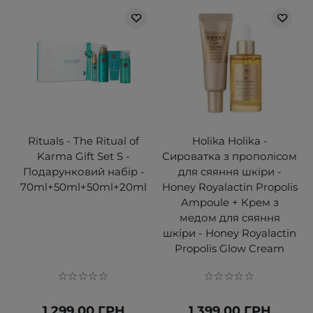
Rituals - The Ritual of
Holika Holika -
Karma Gift Set S -
Сироватка з прополісом
Подарунковий набір -
для сяяння шкіри -
70ml+50ml+50ml+20ml
Honey Royalactin Propolis
Ampoule + Крем з
медом для сяяння
шкіри - Honey Royalactin
Propolis Glow Cream
1 299,00 ГРН
1 399,00 ГРН