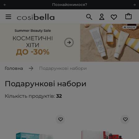
Доставка з любов'ю
Подарункові картки
Блог
Рекомендуй нас і отримуй ще більше балів
Запитай косметолога
Познайомимося?
Доставка з любов'ю
Подарункові картки
Головна
Подарункові набори
Блог
Подарункові набори
Кількість продуктів:
32