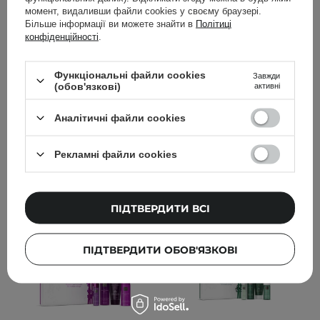
момент, видаливши файли cookies у своєму браузері.
sesderma - Oceanskin +
Rituals - The Ritual of
Більше інформації ви можете знайти в
Політиці
Hidraderm Hyal Set -
Hammam Gift Set S -
конфіденційності
.
Набір засобів у
Подарунковий набір -
косметичці - сироватка
50ml+110ml+50ml+70ml
Функціональні файли cookies
Завжди
+ крем - 30ml+50ml
(обов'язкові)
активні
Аналітичні файли cookies
2 399,00 ГРН
1 299,00 ГРН
Рекламні файли cookies
ДОДАТИ ДО КОШИКА
ДОДАТИ ДО КОШИКА
ПІДТВЕРДИТИ ВСІ
ПІДТВЕРДИТИ ОБОВ'ЯЗКОВІ