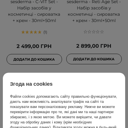
sesderma - C-VIT Set -
sesderma - Reti Age Set -
Набір засобів у
Набір засобів у
косметичці - сироватка
косметичці - сироватка
+ крем - 30ml+50ml
+ крем - 30ml+50ml
1
2 899,00 ГРН
2 499,00 ГРН
ДОДАТИ ДО КОШИКА
ДОДАТИ ДО КОШИКА
Згода на cookies
Файли cookies допомагають сайту правильно функціонувати,
дають нам можливість аналізувати трафік на сайті та
показувати вам персоналізовану рекламу. Нижче ви можете
перевірити інформацію про те, які дані ми та наші партнери
збираємо, і з якою метою. Ви можете вирішити, чи давати
згоду на обробку даних і кому (крім необхідних
функціональних даних). Відкликати згоду можна в будь-який