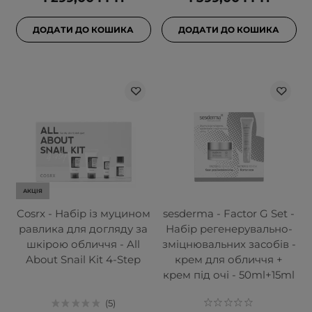
ДОДАТИ ДО КОШИКА
ДОДАТИ ДО КОШИКА
АКЦІЯ
Cosrx - Набір із муцином
sesderma - Factor G Set -
равлика для догляду за
Набір регенерувально-
шкірою обличчя - All
зміцнювальних засобів -
About Snail Kit 4-Step
крем для обличчя +
крем під очі - 50ml+15ml
5