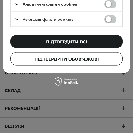
з 23% вітаміном C i 2%
кофеїном і зеленим
Аналітичні файли cookies
гіалуроновою кислотою
чаєм - 30ml
- 30ml
Рекламні файли cookies
399,00 ГРН
390,00 ГРН
ПІДТВЕРДИТИ ВСІ
ПІДТВЕРДИТИ ОБОВ'ЯЗКОВІ
ОПИС ТОВАРУ
СКЛАД
РЕКОМЕНДАЦІЇ
ВІДГУКИ