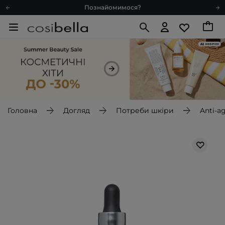
Познайомимося?
Доставка з любов'ю
Подарункові картки
Блог
Рекомендуй нас і отримуй ще більше балів
Запитай косметолога
Познайомимося?
Доставка з любов'ю
Головна
Догляд
Потреби шкіри
Anti-a
Подарункові картки
Блог