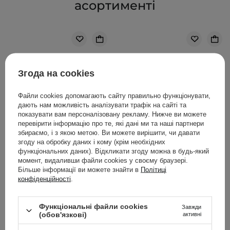
асортименті
Згода на cookies
Файли cookies допомагають сайту правильно функціонувати,
дають нам можливість аналізувати трафік на сайті та
показувати вам персоналізовану рекламу. Нижче ви можете
перевірити інформацію про те, які дані ми та наші партнери
збираємо, і з якою метою. Ви можете вирішити, чи давати
згоду на обробку даних і кому (крім необхідних
функціональних даних). Відкликати згоду можна в будь-який
момент, видаливши файли cookies у своєму браузері.
Більше інформації ви можете знайти в
Політиці
конфіденційності
.
The Ordinary - Vitamin C
The Ordinary - Caffeine
Функціональні файли cookies
Завжди
Suspension 23% + HA
Solution 5% + EGCG -
(обов'язкові)
активні
Spheres 2% - Сироватка
Сироватка під очі з