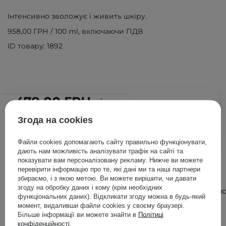
Інтенсивно зволожує і живить шкіру.
958,00 ГРН
/
100 ml
, включаючи ПДВ
ID товару: 1892
479,00 ГРН
/
шт.
Згода на cookies
ДОДАТИ ДО КОШИКА
Файли cookies допомагають сайту правильно функціонувати,
дають нам можливість аналізувати трафік на сайті та
Інші клієнти також перевіряли
показувати вам персоналізовану рекламу. Нижче ви можете
перевірити інформацію про те, які дані ми та наші партнери
збираємо, і з якою метою. Ви можете вирішити, чи давати
згоду на обробку даних і кому (крім необхідних
Дізнатис
функціональних даних). Відкликати згоду можна в будь-який
більше
момент, видаливши файли cookies у своєму браузері.
Більше інформації ви можете знайти в
Політиці
конфіденційності
.