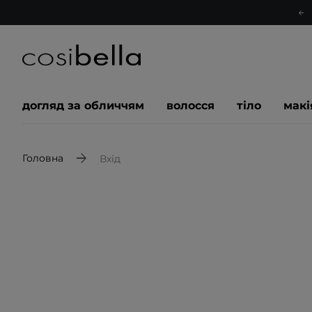
догляд за обличчям
волосся
тіло
мак
Головна
Вхід