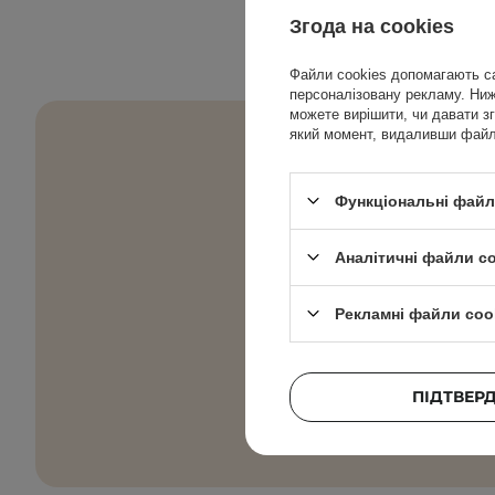
Згода на cookies
Файли cookies допомагають са
персоналізовану рекламу. Нижч
можете вирішити, чи давати зг
який момент, видаливши файли
Функціональні файли
Підбірки для до
Аналітичні файли c
Рекламні файли coo
Введіть сво
Я погод
ПІДТВЕР
компаніє