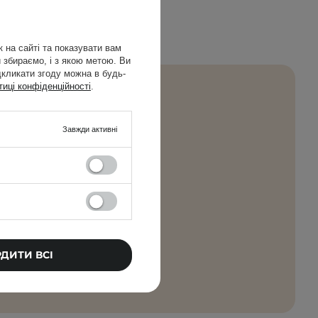
 на сайті та показувати вам
 збираємо, і з якою метою. Ви
дкликати згоду можна в будь-
тиці конфіденційності
.
Завжди активні
имуйте просто на
САТИСЯ
моїх даних
і
РДИТИ ВСІ
.