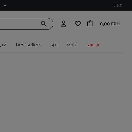
UKR
0,00 ГРН
нди
bestsellers
spf
блог
акції