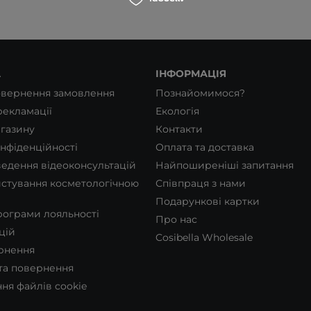
А
ІНФОРМАЦІЯ
овернення замовлення
Познайомимося?
екламації
Екологія
газину
Контакти
нфіденційності
Оплата та доставка
едення відеоконсультацій
Найпоширеніші запитання
стування косметологічною
Співпраця з нами
Подарункові картки
ограми лояльності
Про нас
цій
Cosibella Wholesale
рнення
 та повернення
ня файлів cookie