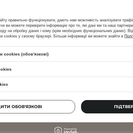
Чому варто створити акаунт?
йту правильно функціонувати, дають нам можливість аналізувати трафік
е ви можете перевірити інформацію про те, які дані ми та наші партнери
оду на обробку даних і кому (крім необхідних функціональних даних). Ві
 cookies у своєму браузері. Більше інформації ви можете знайти в
Полі
Розсилка Cosibella
 cookies (обов'язкові)
гляду, поради експертів, новинки краси – отр
свій email!
ookies
kies
ю адресу електронної пошти
ПІДПИ
жуюся на отримання маркетингових повідомлень і обробку 
ДИТИ ОБОВ'ЯЗКОВІ
ю Cosibella sp. z o.o, відповідно до
політики конфіденційност
ПІДТВЕ