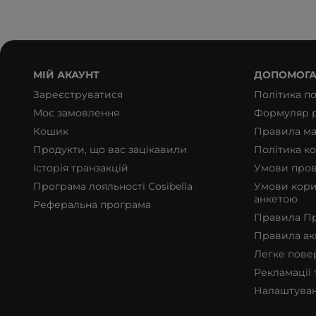
МІЙ АКАУНТ
ДОПОМОГ
Зареєструватися
Політика п
Моє замовлення
Формуляр р
Кошик
Правила ма
Продукти, що вас зацікавили
Політика ко
Історія транзакцій
Умови пров
Програма лояльності Cosibella
Умови кори
анкетою
Реферальна програма
Правила Пр
Правила ак
Легке пове
Рекламації
Налаштуван