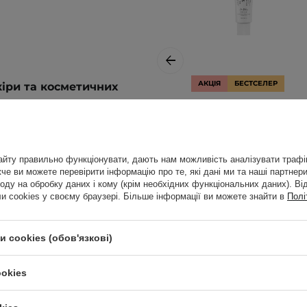
АКЦІЯ
БЕСТСЕЛЕР
кіри та косметичних
Dr. Althea - 345
Relief Cream -
Відновлювальний
крем для обличчя
йту правильно функціонувати, дають нам можливість аналізувати трафік
- 50ml
е ви можете перевірити інформацію про те, які дані ми та наші партнери
оду на обробку даних і кому (крім необхідних функціональних даних). Ві
 cookies у своєму браузері. Більше інформації ви можете знайти в
Полі
803,00 ГРН
ь (приблизно 3 краплі)
 cookies (обов'язкові)
845,00 ГРН
у. Помасажувати
увати вранці та/або
ookies