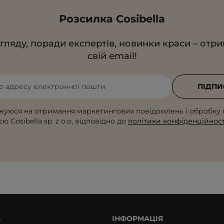
Розсилка Cosibella
гляду, поради експертів, новинки краси – отр
свій email!
ю адресу електронної пошти
ПІДПИ
жуюся на отримання маркетингових повідомлень і обробку 
ю Cosibella sp. z o.o, відповідно до
політики конфіденційност
А
ІНФОРМАЦІЯ