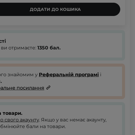
ДОДАТИ ДО КОШИКА
сті
 ви отримаєте:
1350
бал.
ого знайомим у
Реферальній програмі
і
.
альне посилання
 товари.
до свого акаунту
. Якщо у вас немає акаунту,
обмінюйте бали на товари.