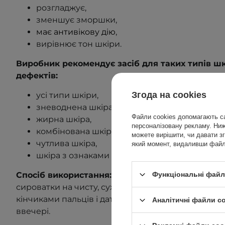
розгладжує,
зменшує зморшки,
має антивікову дію
,
вирівнює тон шкіри.
Виробник рекомендує засіб для таких типів ш
дефектів:
Згода на cookies
усі типи шкіри,
зневоднена шкіра,
Файли cookies допомагають са
жирна шкіра,
персоналізовану рекламу. Нижч
комбінована шкіра,
можете вирішити, чи давати зг
чутлива шкіра,
який момент, видаливши файли
шкіра з ознаками старіння.
Спосіб використання:
Нанести невелику кількіст
Функціональні файли
сироватки на чисту, суху або злегка вологу шкір
кінчиками пальців і дати їй вбратися. Використов
Аналітичні файли c
ввечері.