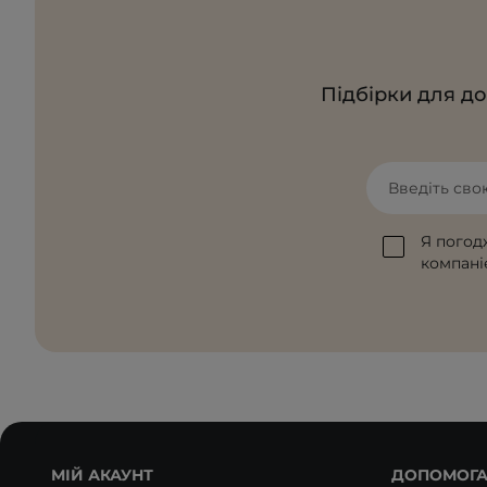
Підбірки для до
Введіть сво
Я погод
компаніє
МІЙ АКАУНТ
ДОПОМОГ