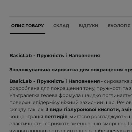
ОПИС ТОВАРУ
СКЛАД
ВІДГУКИ
ЕКОЛОГІЯ
BasicLab - Пружність і Наповнення
Зволожувальна сироватка для покращення пр
BasicLab - Пружність і Наповнення
- сироватка 
розроблена для покращення тону, пружності та 
Ультралегка гелева формула швидко поглинаєть
поверхні епідермісу ніжний захисний шар. Речов
складу, такі як:
3 види
гіалуронової кислоти, ам
концентрація
пептидів
, миттєво розгладжують шк
еластичність і сприяють зменшенню зморшок. Т
чудово доповнюють один одного, забезпечуючи 