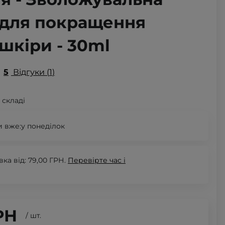
 для покращення
шкіри - 30ml
5
Відгуки
1
 складі
 вже:
у понеділок
а від: 79,00 ГРН.
Перевірте
час і
РН
/
шт.