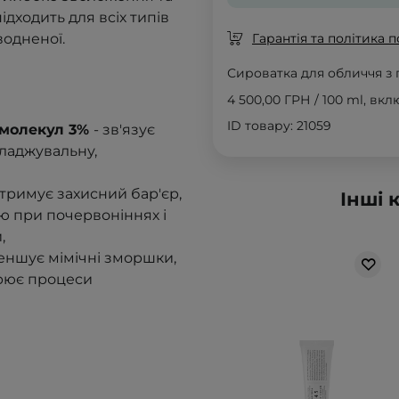
ідходить для всіх типів
водненої.
Гарантія та політика 
Сироватка для обличчя з
4 500,00 ГРН
/
100 ml
, вк
ID товару: 21059
 молекул 3%
- зв'язує
гладжувальну,
дтримує захисний бар'єр,
Інші 
ію при почервоніннях і
,
еншує мімічні зморшки,
орює процеси