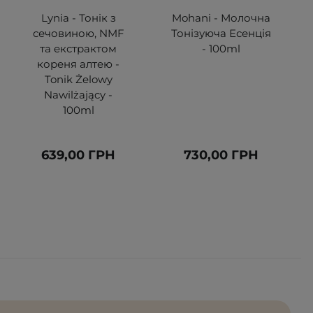
Lynia - Тонік з
Mohani - Молочна
сечовиною, NMF
Тонізуюча Есенція
та екстрактом
- 100ml
кореня алтею -
Tonik Żelowy
Nawilżający -
100ml
639,00 ГРН
730,00 ГРН