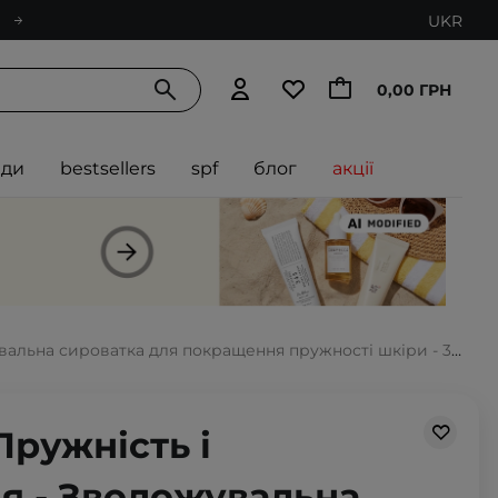
UKR
0,00 ГРН
нди
bestsellers
spf
блог
акції
вальна сироватка для покращення пружності шкіри - 30ml
Пружність і
я - Зволожувальна