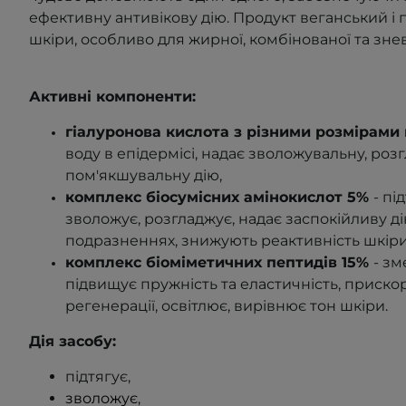
ефективну антивікову дію. Продукт веганський і п
шкіри, особливо для жирної, комбінованої та зне
Активні компоненти:
гіалуронова кислота з різними розмірами
воду в епідермісі, надає зволожувальну, роз
пом'якшувальну дію,
комплекс біосумісних амінокислот 5%
- пі
зволожує, розгладжує, надає заспокійливу д
подразненнях, знижують реактивність шкіри
комплекс
біоміметичних пептидів 15%
- зм
підвищує пружність та еластичність, приск
регенерації, освітлює, вирівнює тон шкіри
.
Дія засобу:
підтягує,
зволожує
,