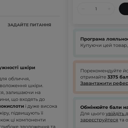
ЗАДАЙТЕ ПИТАННЯ
Програма лояльно
Купуючи цей товар,
ужності шкіри
Порекомендуйте й
отримайте
3375
бал
для обличчя,
Завантажити рефер
зволоження шкіри.
ся, залишаючи на
ини, що входять до
інокислоти
і дуже висока
Обмінюйте бали на
іру, підвищують її
Для цього
увійдіть 
акож ці компоненти
зареєструйтеся
та 
глибоке зволоження та