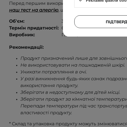
Рекламні файли coo
Перед першим використанням виконайте тест на
наш тест на алергію
, щоб дізнатися більше
.
Об'єм:
30 ml
ПІДТВЕР
Термін придатності:
6 місяців після відкриття.
Виробник:
Польща.
Рекомендації:
Продукт призначений лише для зовнішньог
Не використовувати на пошкодженій шкірі
.
Уникати потрапляння в очі.
У разі виникнення будь-яких ознак подраз
використання продукту
.
Зберігати в недоступному для дітей місці.
Зберігати продукт за кімнатної температури
Перепади температури під час транспорту
властивості продукту
.
* Склад та упаковка продукту можуть змінюватис