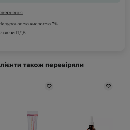
повернення
 гіалуроновою кислотою 3%
лючаючи ПДВ
клієнти також перевіряли