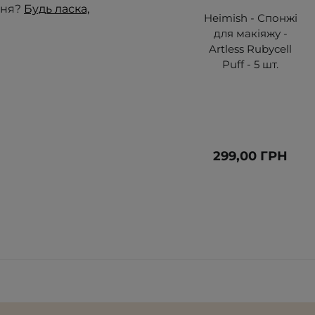
ння?
Будь ласка,
Heimish - Спонжі
для макіяжу -
Artless Rubycell
Puff - 5 шт.
299,00 ГРН