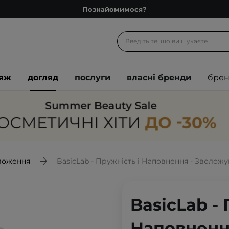
Познайомимося?
Доставка з любов'ю
Подарункові картки
Блог
іяж
догляд
послуги
власні бренди
бре
Рекомендуй нас і отримуй ще більше балів
Запитай косметолога
Познайомимося?
Доставка з любов'ю
Подарункові картки
ложення
BasicLab - Пружність і Наповнення - Зволожу
Блог
BasicLab - 
Наповненн