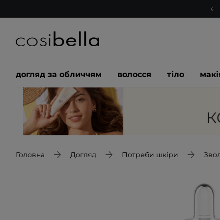
догляд за обличчям
волосся
тіло
мак
Головна
Догляд
Потреби шкіри
Зво