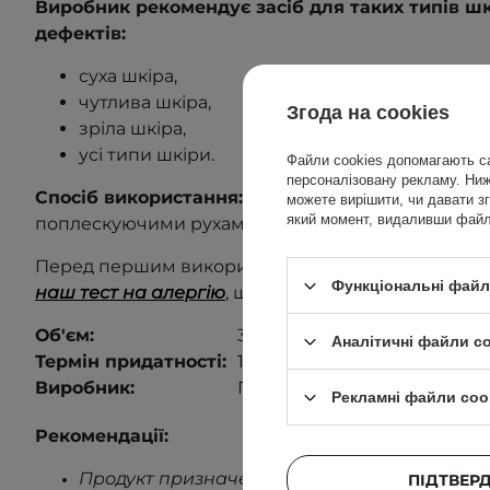
Виробник рекомендує засіб для таких типів ш
дефектів:
суха шкіра,
чутлива шкіра,
Згода на cookies
зріла шкіра,
усі типи шкіри.
Файли cookies допомагають са
персоналізовану рекламу. Нижч
Спосіб використання:
Нанести тонік на очищену
можете вирішити, чи давати зг
який момент, видаливши файли
поплескуючими рухами.
Перед першим використанням виконайте тест на
Функціональні файли
наш тест на алергію
, щоб дізнатися більше
.
Об'єм:
30 ml
Аналітичні файли c
Термін придатності:
12 місяців після відкриття.
Виробник:
Південна Корея.
Рекламні файли coo
Рекомендації:
Продукт призначений лише для зовнішньог
ПІДТВЕР