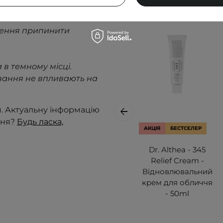
нення припинити
 в темному місці.
вання не впливають на
я. Актуальну інформацію
ння?
Будь ласка,
АКЦІЯ
БЕСТСЕЛЕР
Dr. Althea - 345
Relief Cream -
Відновлювальний
крем для обличчя
- 50ml