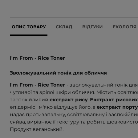
ОПИС ТОВАРУ
СКЛАД
ВІДГУКИ
ЕКОЛОГІЯ
I'm From - Rice Toner
Зволожувальний тонік для обличчя
I'm From - Rice Toner
- зволожувальний тонік для
чутливої та зрілої шкіри обличчя. Містить освіт
заспокійливий
екстракт рису
.
Екстракт рисових
епідерміс і м'яко відлущує його, а
екстракт порт
надає протизапальну, освітлювальну і заспокійлив
сяйва, вирівнює її текстуру та робить шовковисто
Продукт
веганський.