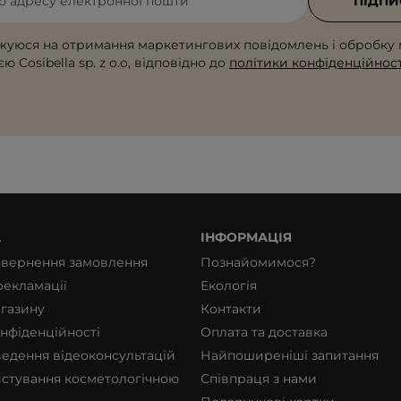
ю адресу електронної пошти
ПІДПИ
жуюся на отримання маркетингових повідомлень і обробку 
ю Cosibella sp. z o.o, відповідно до
політики конфіденційност
А
ІНФОРМАЦІЯ
овернення замовлення
Познайомимося?
екламації
Екологія
газину
Контакти
нфіденційності
Оплата та доставка
едення відеоконсультацій
Найпоширеніші запитання
стування косметологічною
Співпраця з нами