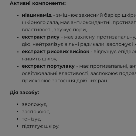
Активні компоненти:
ніацинамід
-
зміцнює захисний бар'єр шкіри
шкірного сала, має антиоксидантні, протизап
властивості, звужує пори
,
екстракт рису
- має
захисну, протизапальну,
дію, нейтралізує вільні радикали, зволожує і
екстракт рисових
висівок
-
відлущує епідерм
живить шкіру
,
екстракт портулаку
- має протизапальні, ан
освітлювальні властивості, заспокоює подра
прискорює загоєння дрібних ран
.
Дія засобу:
зволожує
,
заспокоює
,
тонізує,
підтягує шкіру.