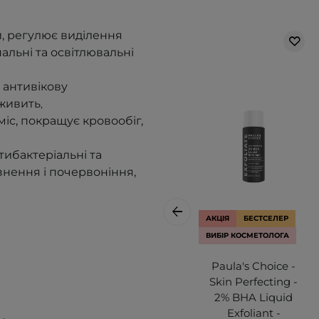
, регулює виділення
альні та освітлювальні
 антивікову
 живить
,
іс, покращує кровообіг,
тибактеріальні та
знення і почервоніння,
АКЦІЯ
БЕСТСЕЛЕР
ВИБІР КОСМЕТОЛОГА
Paula's Choice -
Skin Perfecting -
2% BHA Liquid
Exfoliant -