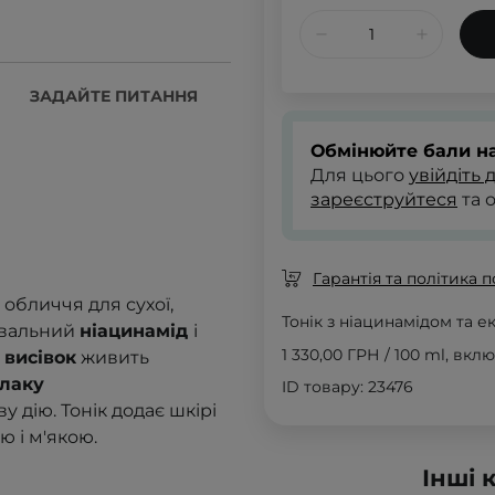
ЗАДАЙТЕ ПИТАННЯ
Обмінюйте бали на
Для цього
увійдіть 
зареєструйтеся
та 
Гарантія та політика 
 обличчя для сухої,
Тонік з ніацинамідом та 
лювальний
ніацинамід
і
1 330,00 ГРН
/
100 ml
, вкл
 висівок
живить
улаку
ID товару: 23476
у дію. Тонік
додає шкірі
ю і м'якою
.
Інші 