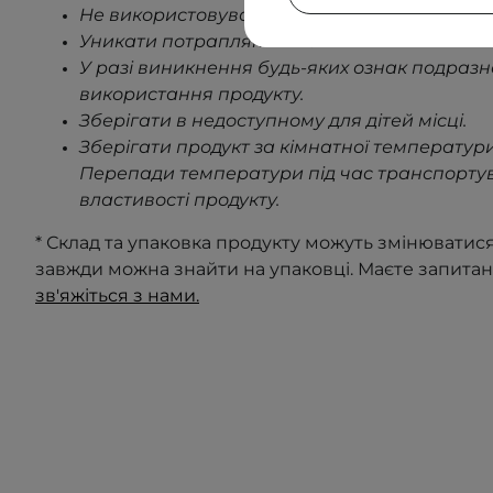
Не використовувати на пошкодженій шкірі
.
Уникати потрапляння в очі.
У разі виникнення будь-яких ознак подраз
використання продукту
.
Зберігати в недоступному для дітей місці.
Зберігати продукт за кімнатної температури
Перепади температури під час транспорту
властивості продукту
.
* Склад та упаковка продукту можуть змінюватис
завжди можна знайти на упаковці. Маєте запита
зв'яжіться з нами.