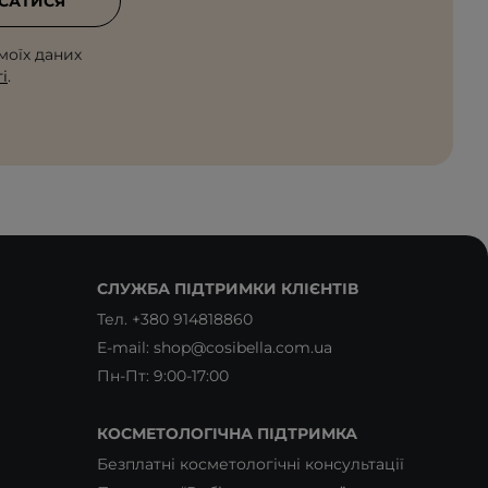
САТИСЯ
моїх даних
і
.
СЛУЖБА ПІДТРИМКИ КЛІЄНТІВ
Тел.
+380 914818860
E-mail:
shop@cosibella.com.ua
Пн-Пт: 9:00-17:00
КОСМЕТОЛОГІЧНА ПІДТРИМКА
Безплатні косметологічні консультації