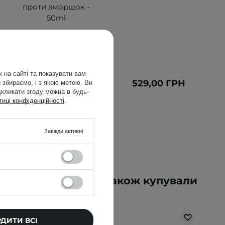
проти зморшок -
50ml
 на сайті та показувати вам
543,00 ГРН
529,00 ГРН
 збираємо, і з якою метою. Ви
дкликати згоду можна в будь-
639,00 ГРН
тиці конфіденційності
.
Завжди активні
упували цей товар, також купували
РДИТИ ВСІ