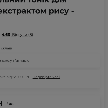
екстрактом рису -
4.63
Відгуки
8
 складі
 вже:
у п'ятницю
а від: 79,00 ГРН.
Перевірте
час і
Н
/
шт.