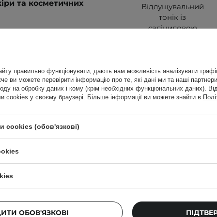
кіри та косметичних
Відлущувальний
тонік із
саліциловою
кислотою 2% -
30ml
йту правильно функціонувати, дають нам можливість аналізувати трафік
569,00 ГРН
е ви можете перевірити інформацію про те, які дані ми та наші партнери
 шкіру обличчя
оду на обробку даних і кому (крім необхідних функціональних даних). Ві
599,00 ГРН
 cookies у своєму браузері. Більше інформації ви можете знайти в
Полі
 алергію. Перевірте
 cookies (обов'язкові)
ookies
Клієнти, які к
kies
о застосування
.
ДИТИ ОБОВ'ЯЗКОВІ
ПІДТВЕ