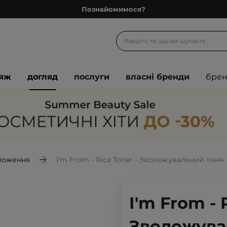
Познайомимося?
Доставка з любов'ю
Подарункові картки
Блог
іяж
догляд
послуги
власні бренди
бре
Рекомендуй нас і отримуй ще більше балів
Запитай косметолога
Познайомимося?
Доставка з любов'ю
Подарункові картки
ложення
I'm From - Rice Toner - Зволожувальний тонік
Блог
I'm From - 
Зволожува