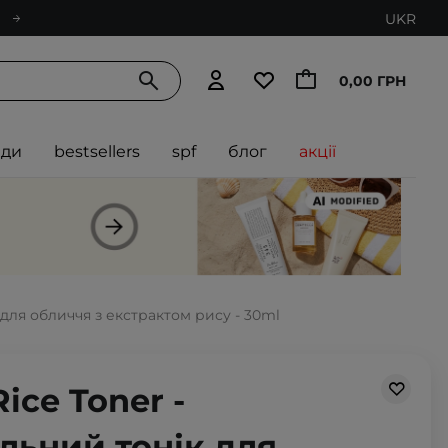
UKR
0,00 ГРН
нди
bestsellers
spf
блог
акції
 для обличчя з екстрактом рису - 30ml
Rice Toner -
льний тонік для