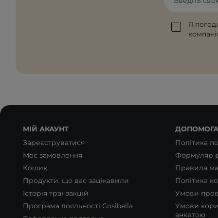
Введіть сво
Я погод
компаніє
МІЙ АКАУНТ
ДОПОМОГ
Зареєструватися
Політика п
Моє замовлення
Формуляр р
Кошик
Правила ма
Продукти, що вас зацікавили
Політика ко
Історія транзакцій
Умови пров
Програма лояльності Cosibella
Умови кори
анкетою