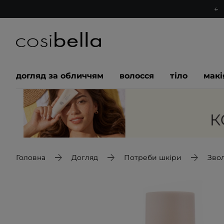
догляд за обличчям
волосся
тіло
мак
Головна
Догляд
Потреби шкіри
Зво