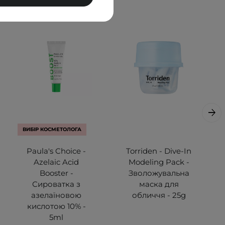
ВИБІР КОСМЕТОЛОГА
Paula's Choice -
Torriden - Dive-In
Azelaic Acid
Modeling Pack -
Booster -
Зволожувальна
Сироватка з
маска для
азелаїновою
обличчя - 25g
кислотою 10% -
5ml