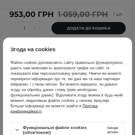
953,00 ГРН
1 059,00 ГРН
/
шт.
ДОДАТИ ДО КОШИКА
Згода на cookies
Інші клієнти також перевіряли
Файли cookies допомагають сайту правильно функціонувати,
дають нам можливість аналізувати трафік на сайті та
показувати вам персоналізовану рекламу. Нижче ви можете
перевірити інформацію про те, які дані ми та наші партнери
збираємо, і з якою метою. Ви можете вирішити, чи давати
згоду на обробку даних і кому (крім необхідних
функціональних даних). Відкликати згоду можна в будь-який
момент, видаливши файли cookies у своєму браузері.
Більше інформації ви можете знайти в
Політиці
конфіденційності
.
Функціональні файли cookies
Завжди
(обов'язкові)
активні