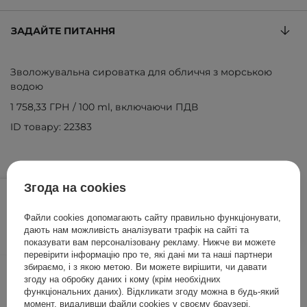
ЗАДАЙТЕ ПИТАННЯ
Зволожувальна сироватка для обличчя з морською
водою
1 758,33 ГРН
/
100 ml
, включаючи ПДВ
ID товару: 22383
1 055,00 ГРН
Згода на cookies
/
шт.
Файли cookies допомагають сайту правильно функціонувати,
ДОДАТИ ДО КОШИКА
дають нам можливість аналізувати трафік на сайті та
показувати вам персоналізовану рекламу. Нижче ви можете
перевірити інформацію про те, які дані ми та наші партнери
Інші клієнти також перевіряли
збираємо, і з якою метою. Ви можете вирішити, чи давати
згоду на обробку даних і кому (крім необхідних
функціональних даних). Відкликати згоду можна в будь-який
момент, видаливши файли cookies у своєму браузері.