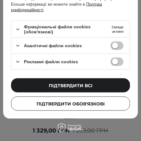
Більше інформації ви можете знайти в
Політиці
конфіденційності
.
Функціональні файли cookies
Завжди
(обов'язкові)
активні
Аналітичні файли cookies
Рекламні файли cookies
ПІДТВЕРДИТИ ВСІ
АКЦІЯ
БЕСТСЕЛЕР
AESTURA - Atobarrier 365 Cream - Зволожувальний
ПІДТВЕРДИТИ ОБОВ'ЯЗКОВІ
крем для обличчя з церамідами та холестеролом -
80ml
1 329,00 ГРН
1 399,00 ГРН