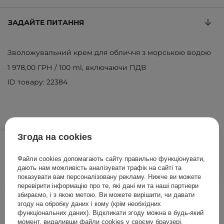
ЗАДАЙТЕ ПИТАННЯ
Зволожувальний крем для обличчя з морською водою
1 978,00 ГРН
/
100 ml
, включаючи ПДВ
ID товару: 22384
989,00 ГРН
Згода на cookies
/
шт.
Файли cookies допомагають сайту правильно функціонувати,
ДОДАТИ ДО КОШИКА
дають нам можливість аналізувати трафік на сайті та
показувати вам персоналізовану рекламу. Нижче ви можете
перевірити інформацію про те, які дані ми та наші партнери
Інші клієнти також перевіряли
збираємо, і з якою метою. Ви можете вирішити, чи давати
згоду на обробку даних і кому (крім необхідних
функціональних даних). Відкликати згоду можна в будь-який
момент, видаливши файли cookies у своєму браузері.