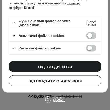
Більше інформації ви можете знайти в
Політиці
конфіденційності
.
Функціональні файли cookies
Завжди
(обов'язкові)
активні
Аналітичні файли cookies
Рекламні файли cookies
ПІДТВЕРДИТИ ВСІ
АКЦІЯ
БЕСТСЕЛЕР
TOCOBO - Bio Watery Sun Cream - SPF50 PA++++ -
ПІДТВЕРДИТИ ОБОВ'ЯЗКОВІ
Сонцезахисний крем для обличчя - 50ml
440,00 ГРН
489,00 ГРН