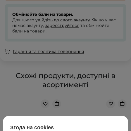
Обмінюйте бали на товари.
Для цього
увійдіть до свого акаунту
. Якщо у вас
немає акаунту,
зареєструйтеся
та обмінюйте
бали на товари.
Гарантія та політика повернення
Схожі продукти, доступні в
асортименті
Згода на cookies