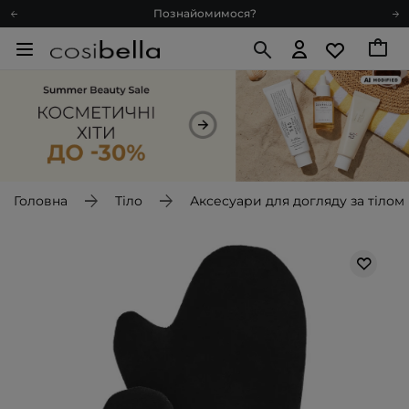
Познайомимося?
Доставка з любов'ю
Подарункові картки
Блог
Рекомендуй нас і отримуй ще більше балів
Запитай косметолога
Познайомимося?
Доставка з любов'ю
Головна
Тіло
Аксесуари для догляду за тілом
Подарункові картки
Блог