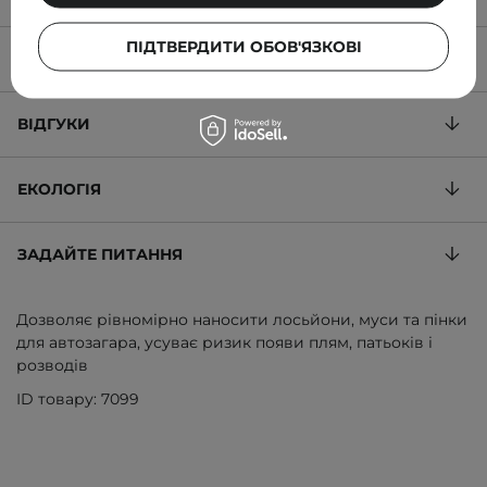
ПІДТВЕРДИТИ ОБОВ'ЯЗКОВІ
ОПИС ТОВАРУ
ВІДГУКИ
ЕКОЛОГІЯ
ЗАДАЙТЕ ПИТАННЯ
Дозволяє рівномірно наносити лосьйони, муси та пінки
для автозагара, усуває ризик появи плям, патьоків і
розводів
ID товару: 7099