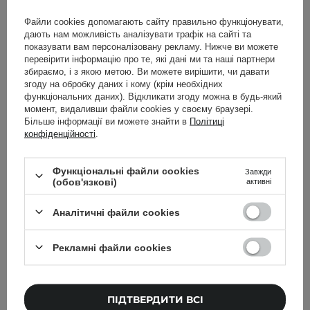
Файли cookies допомагають сайту правильно функціонувати,
дають нам можливість аналізувати трафік на сайті та
показувати вам персоналізовану рекламу. Нижче ви можете
перевірити інформацію про те, які дані ми та наші партнери
збираємо, і з якою метою. Ви можете вирішити, чи давати
згоду на обробку даних і кому (крім необхідних
функціональних даних). Відкликати згоду можна в будь-який
момент, видаливши файли cookies у своєму браузері.
Більше інформації ви можете знайти в
Політиці
конфіденційності
.
Veoli Botanica - Пілінг-
Azure Tan - Pre Glow Tan
рукавичка для тіла - I
Exfoliating Mitt - Пілінг-
Функціональні файли cookies
Завжди
(обов'язкові)
активні
gLOVE PEEL
рукавичка
Аналітичні файли cookies
Рекламні файли cookies
299,00 ГРН
379,00 ГРН
ПІДТВЕРДИТИ ВСІ