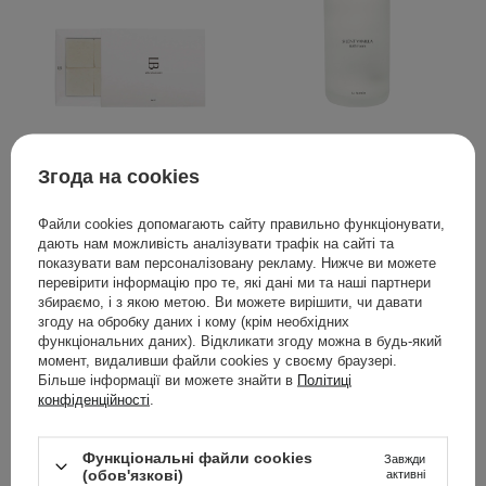
La Bomba - Body Scrub
La Bomba - Bath Foam -
Згода на cookies
Cubes - Натуральний
Піна для ванни - Silent
скраб для тіла в кубиках
Vanilla - 500ml
- No. 2 - 6x40g
Файли cookies допомагають сайту правильно функціонувати,
дають нам можливість аналізувати трафік на сайті та
показувати вам персоналізовану рекламу. Нижче ви можете
перевірити інформацію про те, які дані ми та наші партнери
збираємо, і з якою метою. Ви можете вирішити, чи давати
1 490,00 ГРН
939,00 ГРН
згоду на обробку даних і кому (крім необхідних
функціональних даних). Відкликати згоду можна в будь-який
момент, видаливши файли cookies у своєму браузері.
ДОДАТИ ДО КОШИКА
ДОДАТИ ДО КОШИКА
Більше інформації ви можете знайти в
Політиці
конфіденційності
.
Функціональні файли cookies
Завжди
(обов'язкові)
активні