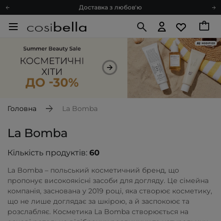
Доставка з любов'ю
Подарункові картки
Блог
Рекомендуй нас і отримуй ще більше балів
Запитай косметолога
Познайомимося?
Доставка з любов'ю
Подарункові картки
Головна
La Bomba
Блог
La Bomba
Кількість продуктів:
60
La Bomba – польський косметичний бренд, що
пропонує високоякісні засоби для догляду. Це сімейна
компанія, заснована у 2019 році, яка створює косметику,
що не лише доглядає за шкірою, а й заспокоює та
розслабляє. Косметика La Bomba створюється на