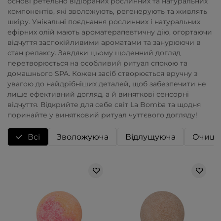
основі ретельно відібраних рослинних та натуральних
компонентів, які зволожують, регенерують та живлять
шкіру. Унікальні поєднання рослинних і натуральних
ефірних олій мають ароматерапевтичну дію, огортаючи
відчуття заспокійливими ароматами та занурюючи в
стан релаксу. Завдяки цьому щоденний догляд
перетворюється на особливий ритуал спокою та
домашнього SPA. Кожен засіб створюється вручну з
увагою до найдрібніших деталей, щоб забезпечити не
лише ефективний догляд, а й виняткові сенсорні
відчуття. Відкрийте для себе світ La Bomba та щодня
поринайте у винятковий ритуал чуттєвого догляду!
Всі
Зволожуюча
Відлущуюча
Очища