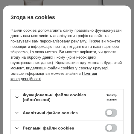
Згода на cookies
Файли cookies допомагають сайту правильно функціонувати,
дають нам можливість аналізувати трафік на сайті та
показувати вам персоналізовану рекламу. Нижче ви можете
перевірити інформацію про те, які дані ми та наші партнери
збираємо, і з якою метою. Ви можете вирішити, чи давати
БЕСТСЕЛЕР
згоду на обробку даних і кому (крім необхідних
функціональних даних). Відкликати згоду можна в будь-який
The Ordinary - Vitamin C
The Ordinary -
момент, видаливши файли cookies у своєму браузері.
Suspension 23% + HA
Niacinamide 10% + Zinc
Більше інформації ви можете знайти в
Політиці
Spheres 2% - Сироватка
1% - Сироватка з
конфіденційності
.
з 23% вітаміном C i 2%
ніацинамідом і цинком -
гіалуроновою кислотою
30ml
Функціональні файли cookies
Завжди
- 30ml
(обов'язкові)
активні
Аналітичні файли cookies
399,00 ГРН
260,00 ГРН
Рекламні файли cookies