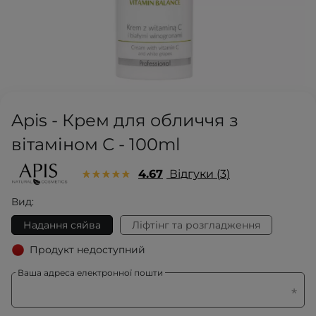
Apis - Крем для обличчя з
вітаміном С - 100ml
4.67
Відгуки
3
Вид:
Надання сяйва
Ліфтінг та розгладження
Продукт недоступний
Ваша адреса електронної пошти