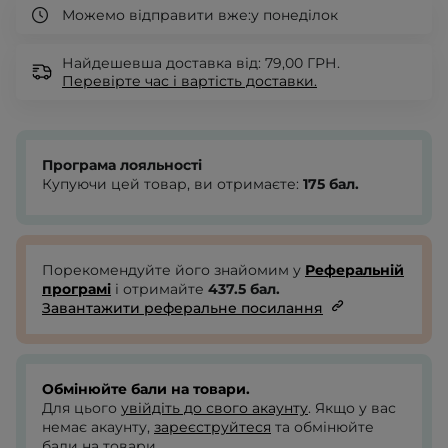
Можемо відправити вже:
у понеділок
Найдешевша доставка від: 79,00 ГРН.
Перевірте
час і вартість доставки.
Програма лояльності
Купуючи цей товар, ви отримаєте:
175
бал.
Порекомендуйте його знайомим у
Реферальній
програмі
і отримайте
437.5
бал.
Завантажити реферальне посилання
Обмінюйте бали на товари.
Для цього
увійдіть до свого акаунту
. Якщо у вас
немає акаунту,
зареєструйтеся
та обмінюйте
бали на товари.