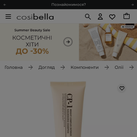
Познайомимося?
Доставка з любов'ю
Подарункові картки
Блог
Рекомендуй нас і отримуй ще більше балів
Запитай косметолога
Познайомимося?
Доставка з любов'ю
Головна
Догляд
Компоненти
Олії
Подарункові картки
Блог