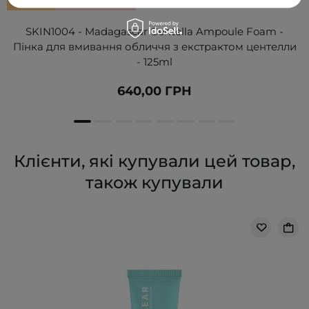
БЕСТСЕЛЕР
ВИБІР КОСМЕТОЛОГА
SKIN1004 - Madagascar Centella Ampoule Foam -
Пінка для вмивання обличчя з екстрактом центелли
- 125ml
640,00 ГРН
Клієнти, які купували цей товар,
також купували