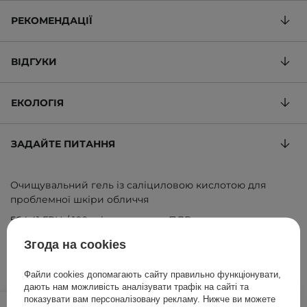
РЕКОМЕНДАЦІЇ
ВІДГУКИ
ЕКОЛОГІЯ
ЗАДАЙТЕ ПИТАННЯ
Очищувальний гель із саліциловою кислотою для
проблемної шкіри обличчя
564,41 ГРН
/
100 ml
, включаючи ПДВ
ID товару: 3444
Згода на cookies
Файли cookies допомагають сайту правильно функціонувати,
дають нам можливість аналізувати трафік на сайті та
999,00 ГРН
показувати вам персоналізовану рекламу. Нижче ви можете
/
шт.