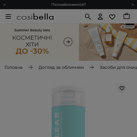
Познайомимося?
Доставка з любов'ю
Подарункові картки
Блог
Рекомендуй нас і отримуй ще більше балів
Запитай косметолога
Познайомимося?
Доставка з любов'ю
Головна
Догляд за обличчям
Засоби для очи
Подарункові картки
Блог