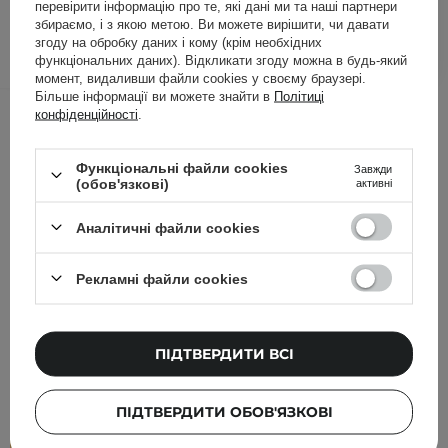
перевірити інформацію про те, які дані ми та наші партнери
збираємо, і з якою метою. Ви можете вирішити, чи давати
ДОДАТИ ДО КОШИКА
згоду на обробку даних і кому (крім необхідних
функціональних даних). Відкликати згоду можна в будь-який
момент, видаливши файли cookies у своєму браузері.
Більше інформації ви можете знайти в
Політиці
Інші клієнти також перевіряли
конфіденційності
.
Функціональні файли cookies
Завжди
(обов'язкові)
активні
Аналітичні файли cookies
Рекламні файли cookies
ПІДТВЕРДИТИ ВСІ
ПІДТВЕРДИТИ ОБОВ'ЯЗКОВІ