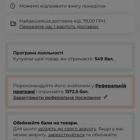
Можемо відправити вже:
у понеділок
Найдешевша доставка від: 79,00 ГРН.
Перевірте
час і вартість доставки.
Програма лояльності
Купуючи цей товар, ви отримаєте:
549
бал.
Порекомендуйте його знайомим у
Реферальній
програмі
і отримайте
1372.5
бал.
Завантажити реферальне посилання
Обмінюйте бали на товари.
Для цього
увійдіть до свого акаунту
. Якщо у вас
немає акаунту,
зареєструйтеся
та обмінюйте