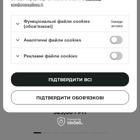
конфіденційності
.
Функціональні файли cookies
Завжди
(обов'язкові)
активні
Аналітичні файли cookies
Рекламні файли cookies
ПІДТВЕРДИТИ ВСІ
БЕСТСЕЛЕР
Geek & Gorgeous - Сироватка з вітаміном С 15% - C-
ПІДТВЕРДИТИ ОБОВ'ЯЗКОВІ
Glow - 30ml
529,00 ГРН