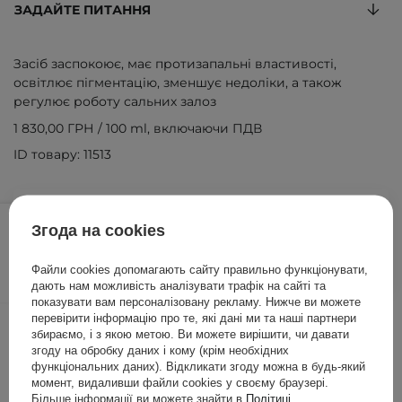
ЗАДАЙТЕ ПИТАННЯ
Засіб заспокоює, має протизапальні властивості,
освітлює пігментацію, зменшує недоліки, а також
регулює роботу сальних залоз
1 830,00 ГРН
/
100 ml
, включаючи ПДВ
ID товару: 11513
549,00 ГРН
/
шт.
Згода на cookies
ДОДАТИ ДО КОШИКА
Файли cookies допомагають сайту правильно функціонувати,
дають нам можливість аналізувати трафік на сайті та
показувати вам персоналізовану рекламу. Нижче ви можете
перевірити інформацію про те, які дані ми та наші партнери
Інші клієнти також перевіряли
збираємо, і з якою метою. Ви можете вирішити, чи давати
згоду на обробку даних і кому (крім необхідних
функціональних даних). Відкликати згоду можна в будь-який
момент, видаливши файли cookies у своєму браузері.
Більше інформації ви можете знайти в
Політиці