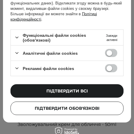
Інші клієнти також перевіряли
функціональних даних). Відкликати згоду можна в будь-який
момент, видаливши файли cookies у своєму браузері.
Більше інформації ви можете знайти в
Політиці
конфіденційності
.
Функціональні файли cookies
Завжди
(обов'язкові)
активні
Аналітичні файли cookies
Рекламні файли cookies
ПІДТВЕРДИТИ ВСІ
АКЦІЯ
БЕСТСЕЛЕР
ПІДТВЕРДИТИ ОБОВ'ЯЗКОВІ
Dr. Althea - Aqua Marine Watery Cream -
Зволожувальний крем для обличчя - 50ml