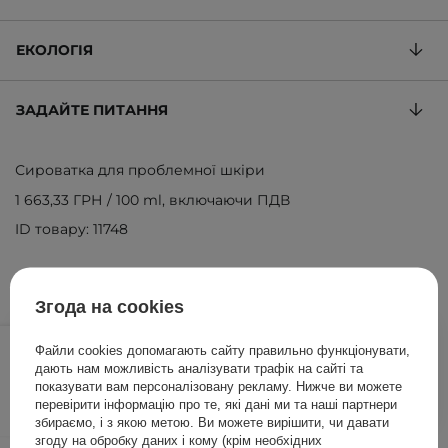
ЕКОЛОГІЯ
ЗАДАЙТЕ ПИТАННЯ
Сироватка для проблемної шкіри
1 663,33 ГРН
/
100 ml
, включаючи ПДВ
ID товару: 11748
Згода на cookies
499,00 ГРН
/
шт.
Файли cookies допомагають сайту правильно функціонувати,
дають нам можливість аналізувати трафік на сайті та
ДОДАТИ ДО КОШИКА
показувати вам персоналізовану рекламу. Нижче ви можете
перевірити інформацію про те, які дані ми та наші партнери
збираємо, і з якою метою. Ви можете вирішити, чи давати
згоду на обробку даних і кому (крім необхідних