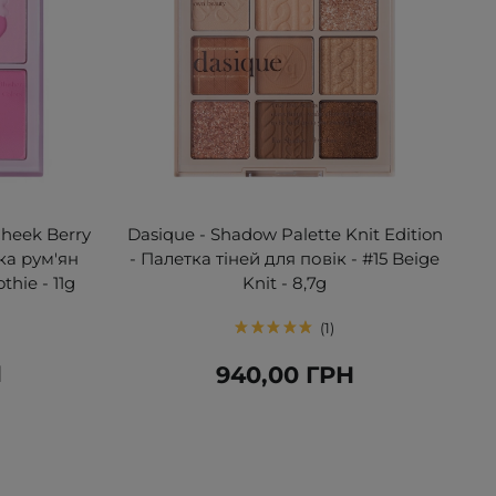
Cheek Berry
Dasique - Shadow Palette Knit Edition
ка рум'ян
- Палетка тіней для повік - #15 Beige
hie - 11g
Knit - 8,7g
1
Н
940,00 ГРН