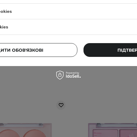
ookies
que - Juicy Dewy Tint -
Dasique - Juicy Dewy 
ий тінт для губ - #03 Pink
Глянцевий тінт для губ -
kies
Guava - 3,5g
Dew - 3,5g
ДИТИ ОБОВ'ЯЗКОВІ
ПІДТВЕ
480,00 ГРН
480,00 ГР