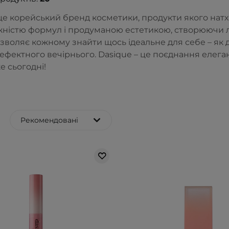
 це корейський бренд косметики, продукти якого нат
жністю формул і продуманою естетикою, створюючи лег
зволяє кожному знайти щось ідеальне для себе – як д
ефектного вечірнього. Dasique – це поєднання елега
е сьогодні!
Рекомендовані