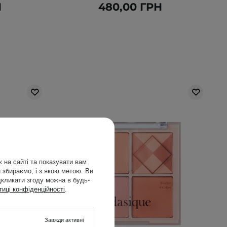
Н
480,00 ГРН
 на сайті та показувати вам
 збираємо, і з якою метою. Ви
дкликати згоду можна в будь-
тиці конфіденційності
.
Завжди активні