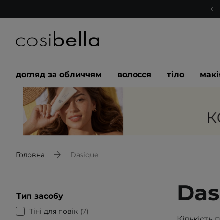
догляд за обличчям
волосся
тіло
мак
Головна
Dasique
Das
Тип засобу
Тіні для повік
7
Кількість 