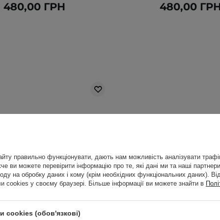
480,00 ГРН
480,00 ГР
йту правильно функціонувати, дають нам можливість аналізувати трафік
е ви можете перевірити інформацію про те, які дані ми та наші партнери
оду на обробку даних і кому (крім необхідних функціональних даних). Ві
 cookies у своєму браузері. Більше інформації ви можете знайти в
Полі
 cookies (обов'язкові)