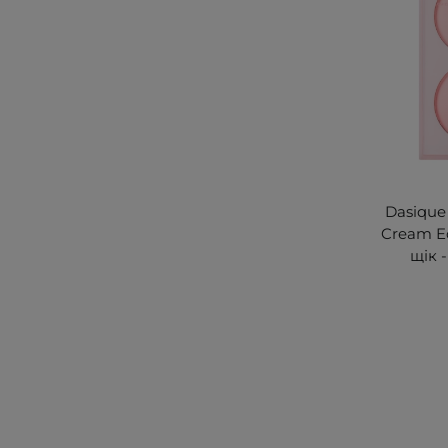
Dasique
Cream Ed
щік -