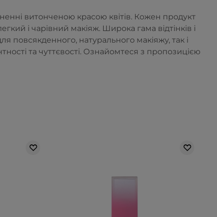
хненні витонченою красою квітів. Кожен продукт
кий і чарівний макіяж. Широка гама відтінків і
ля повсякденного, натурального макіяжу, так і
нтності та чуттєвості. Ознайомтеся з пропозицією