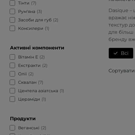
Тінти
7
Dasique –
Рум'яна
3
вражає ні
Засоби для губ
2
текстур до
Консилери
1
для більш 
бренду вж
Активні компоненти
Всі
Вітамін Е
2
Екстракти
2
Сортувати
Олії
2
Сквалан
7
Центела азіатська
1
Цераміди
1
Продукти
Веганські
2