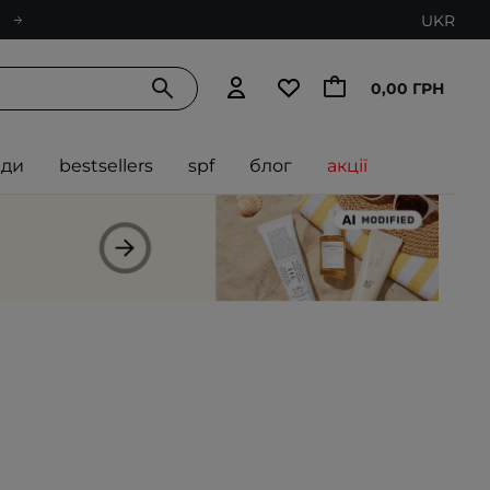
UKR
0,00 ГРН
нди
bestsellers
spf
блог
акції