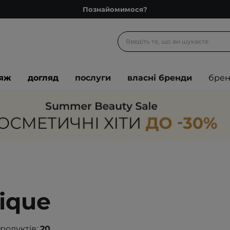
Доставка з любов'ю
Подарункові картки
Блог
Рекомендуй нас і отримуй ще більше балів
іяж
догляд
послуги
власні бренди
бре
Запитай косметолога
Познайомимося?
Доставка з любов'ю
Подарункові картки
Блог
ique
продуктів:
20