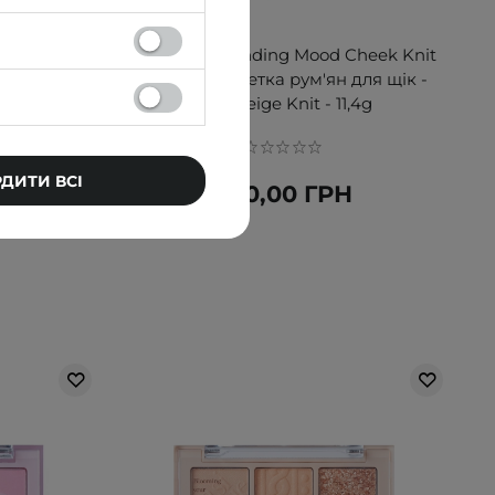
Tint -
Dasique - Blending Mood Cheek Knit
 #04 Plum
Edition - Палетка рум'ян для щік -
#04 Beige Knit - 11,4g
РДИТИ ВСІ
Н
650,00 ГРН