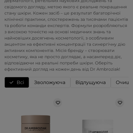
дерматології, ретельних наукових досліджень та
свідомого догляду, метою якого є реальне покращення
стану шкіри. Кожен засіб – це результат багаторічної
клінічної практики, спостережень за тисячами пацієнтів
та роботи команди експертів. Формули розробляються
з високою точністю на основі медичних знань та
найновіших досягнень косметології, з особливим
акцентом на ефективні концентрації та синергічну дію
активних компонентів. Місія бренду – створювати
косметику, яка не просто доглядає, а насамперед діє,
відповідаючи на реальні потреби шкіри. Оберіть
ефективний догляд на кожен день від Dr Ambroziak!
Всі
Зволожуюча
Відлущуюча
Очища