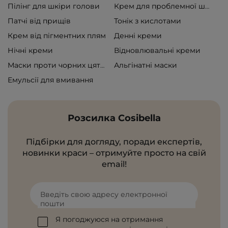
Пілінг для шкіри голови
Крем для проблемної шкіри
Патчі від прищів
Тонік з кислотами
Крем від пігментних плям
Денні креми
Нічні креми
Відновлювальні креми
Альгінатні маски
Маски проти чорних цяток
Емульсії для вмивання
Розсилка Cosibella
Підбірки для догляду, поради експертів,
новинки краси – отримуйте просто на свій
email!
Введіть свою адресу електронної
пошти
Я погоджуюся на отримання