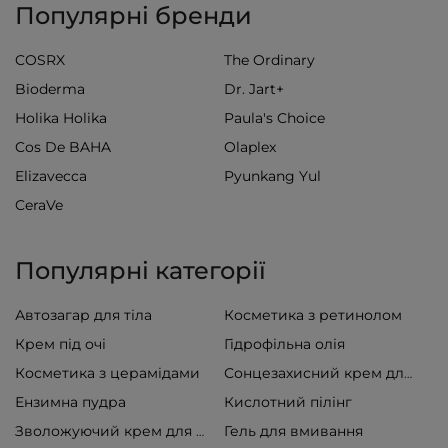
Популярні бренди
COSRX
The Ordinary
Bioderma
Dr. Jart+
Holika Holika
Paula's Choice
Cos De BAHA
Olaplex
Elizavecca
Pyunkang Yul
CeraVe
Популярні категорії
Автозагар для тіла
Косметика з ретинолом
Крем під очі
Гідрофільна олія
Косметика з церамідами
Сонцезахисний крем для обличчя
Ензимна пудра
Кислотний пілінг
Гель для вмивання
Зволожуючий крем для обличчя