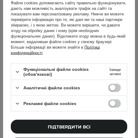
Файли cookies допомагають сайту правильно функціонувати,
дають нам можливість аналізувати трафік на сайті та
показувати вам персоналізовану рекламу. Нижче ви можете
перевірити інформацію про те, які дані ми та наші партнери
збираємо, і з якою метою. Ви можете вирішити, чи давати
згоду на обробку даних і кому (крім необхідних
функціональних даних). Відкликати згоду можна в будь-який
момент, видаливши файли cookies у своєму браузері.
Більше інформації ви можете знайти в
Політиці
конфіденційності
.
Функціональні файли cookies
Завжди
Dr Ambroziak - Smooth
Dr Ambroziak - Bi-phase
(обов'язкові)
активні
Face Drops -
Recovery Drops -
Розгладжувальна
Двофазна
Аналітичні файли cookies
сироватка з вітаміном C
регенерувальна
і феруловою кислотою -
сироватка - 30ml
Рекламні файли cookies
30ml
ПІДТВЕРДИТИ ВСІ
3 750,00 ГРН
2 499,00 ГРН