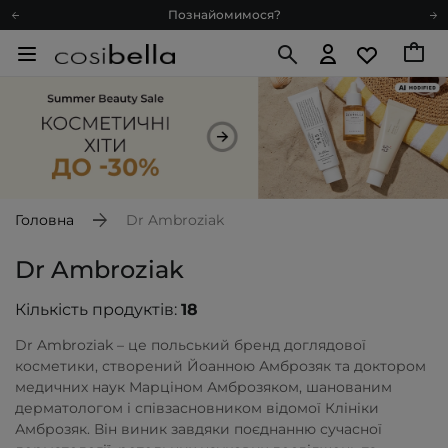
Доставка з любов'ю
Подарункові картки
Блог
Рекомендуй нас і отримуй ще більше балів
Запитай косметолога
Познайомимося?
Доставка з любов'ю
Головна
Dr Ambroziak
Подарункові картки
Блог
Dr Ambroziak
Кількість продуктів:
18
Dr Ambroziak – це польський бренд доглядової
косметики, створений Йоанною Амброзяк та доктором
медичних наук Марціном Амброзяком, шанованим
дерматологом і співзасновником відомої Клініки
Амброзяк. Він виник завдяки поєднанню сучасної