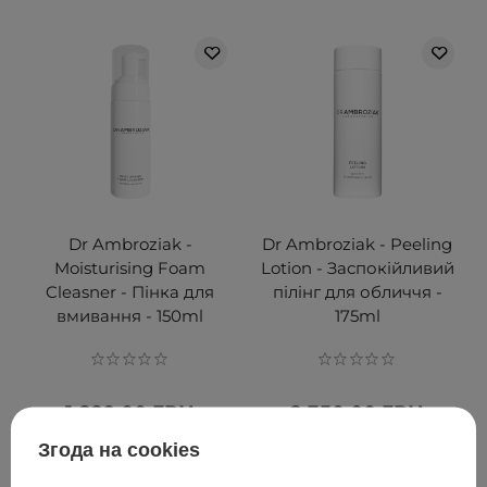
Dr Ambroziak -
Dr Ambroziak - Peeling
Moisturising Foam
Lotion - Заспокійливий
Cleasner - Пінка для
пілінг для обличчя -
вмивання - 150ml
175ml
1 829,00 ГРН
2 350,00 ГРН
Згода на cookies
ДОДАТИ ДО КОШИКА
ДОДАТИ ДО КОШИКА