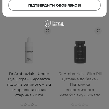
ПІДТВЕРДИТИ ОБОВ'ЯЗКОВІ
ДОДАТИ ДО КОШИКА
ДОДАТИ ДО КОШИКА
Dr Ambroziak - Under
Dr Ambroziak - Slim Pill
Eye Drops - Сироватка
Дієтична добавка -
під очі з ретинолом від
Підтримка
зморшок та ознак
енергетичного
старіння - 15ml
метаболізму - 60капс.