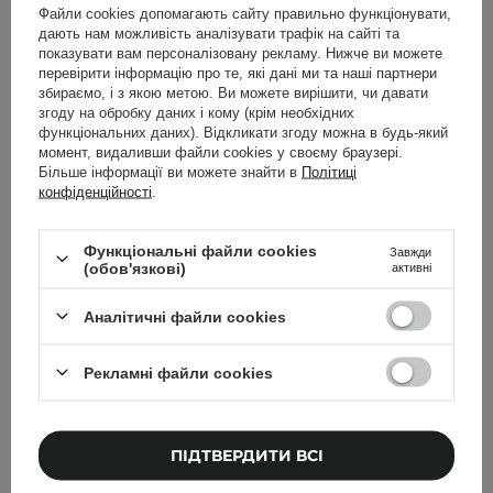
Файли cookies допомагають сайту правильно функціонувати,
дають нам можливість аналізувати трафік на сайті та
показувати вам персоналізовану рекламу. Нижче ви можете
перевірити інформацію про те, які дані ми та наші партнери
збираємо, і з якою метою. Ви можете вирішити, чи давати
згоду на обробку даних і кому (крім необхідних
функціональних даних). Відкликати згоду можна в будь-який
момент, видаливши файли cookies у своєму браузері.
Більше інформації ви можете знайти в
Політиці
конфіденційності
.
Функціональні файли cookies
Завжди
(обов'язкові)
активні
Torriden - Dive-In For Men All In One - Зволожувальна
емульсія для чоловіків - 200g
Аналітичні файли cookies
750,00 ГРН
Рекламні файли cookies
ПІДТВЕРДИТИ ВСІ