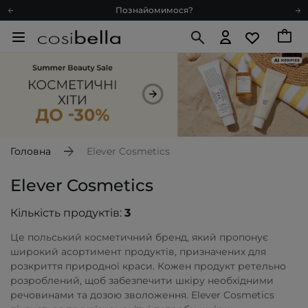
Доставка з любов'ю
Подарункові картки
Блог
Рекомендуй нас і отримуй ще більше балів
Запитай косметолога
Познайомимося?
Доставка з любов'ю
Головна
Elever Cosmetics
Подарункові картки
Блог
Elever Cosmetics
Кількість продуктів:
3
Це польський косметичний бренд, який пропонує
широкий асортимент продуктів, призначених для
розкриття природної краси. Кожен продукт ретельно
розроблений, щоб забезпечити шкіру необхідними
речовинами та дозою зволоження. Elever Cosmetics