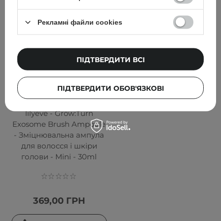
Рекламні файли cookies
ПІДТВЕРДИТИ ВСІ
ПІДТВЕРДИТИ ОБОВ'ЯЗКОВІ
lilyeve - Grow:Turn
Exosome Brush Ampoule
- Зміцнювальна ампула
для волосся і шкіри
голови - Mini - 30ml
369,00 ГРН