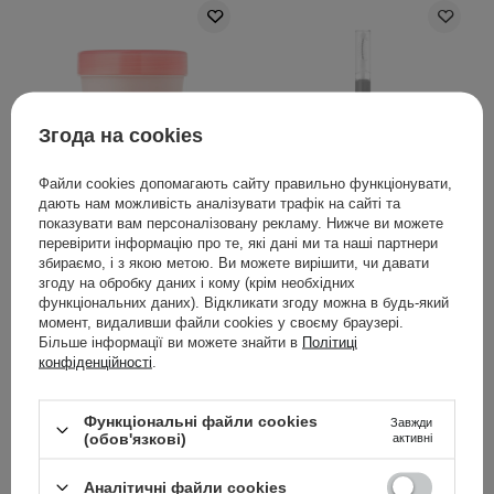
Згода на cookies
Файли cookies допомагають сайту правильно функціонувати,
дають нам можливість аналізувати трафік на сайті та
lilyeve - Repair:Turn
lilyeve - Grow:Turn
показувати вам персоналізовану рекламу. Нижче ви можете
Gelato Hair Pack -
Exosome Dual Lash
перевірити інформацію про те, які дані ми та наші партнери
Зміцнювальна маска
Serum - Подвійна
збираємо, і з якою метою. Ви можете вирішити, чи давати
для волосся - Bouncy
сироватка для вій - 8ml
згоду на обробку даних і кому (крім необхідних
функціональних даних). Відкликати згоду можна в будь-який
Berry - 200ml
момент, видаливши файли cookies у своєму браузері.
Більше інформації ви можете знайти в
Політиці
конфіденційності
.
469,00 ГРН
690,00 ГРН
Функціональні файли cookies
Завжди
(обов'язкові)
активні
ДОДАТИ ДО КОШИКА
ПОВІДОМИТИ МЕНЕ
Аналітичні файли cookies