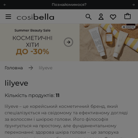
Познайомимося?
Доставка з любов'ю
Подарункові картки
Блог
Рекомендуй нас і отримуй ще більше балів
Запитай косметолога
Познайомимося?
Доставка з любов'ю
Головна
lilyeve
Подарункові картки
lilyeve
Блог
Кількість продуктів:
11
lilyeve – це корейський косметичний бренд, який
спеціалізується на свідомому та ефективному догляді
за волоссям і шкірою голови. Його філософія
ґрунтується на простому, але фундаментальному
переконанні: здорова шкіра голови – це запорука