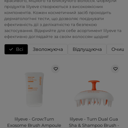
красивого, міцного та блискучого волосся. Формули
продуктів lilyeve створюються з високоякісних
компонентів. Кожен косметичний засіб проходить
дерматологічні тести, що дозволяє поєднувати
ефективність дії з делікатністю та безпекою
застосування. Відкрийте для себе асортимент lilyeve та
ефективно доглядайте за своїм волоссям щодня!
Всі
Зволожуюча
Відлущуюча
Очища
lilyeve - Grow:Turn
lilyeve - Turn Dual Gua
Exosome Brush Ampoule
Sha & Shampoo Brush -