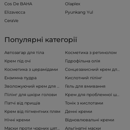
Cos De BAHA
Olaplex
Elizavecca
Pyunkang Yul
CeraVe
Популярні категорії
Автозагар для тіла
Косметика з ретинолом
Крем під очі
Гідрофільна олія
Косметика з церамідами
Сонцезахисний крем для обличчя
Ензимна пудра
Кислотний пілінг
Гель для вмивання
Зволожуючий крем для обличчя
Пілінг для шкіри голови
Крем для проблемної шкіри
Патчі від прищів
Тонік з кислотами
Крем від пігментних плям
Денні креми
Нічні креми
Відновлювальні креми
Альгінатні маски
Маски проти чорних цяток