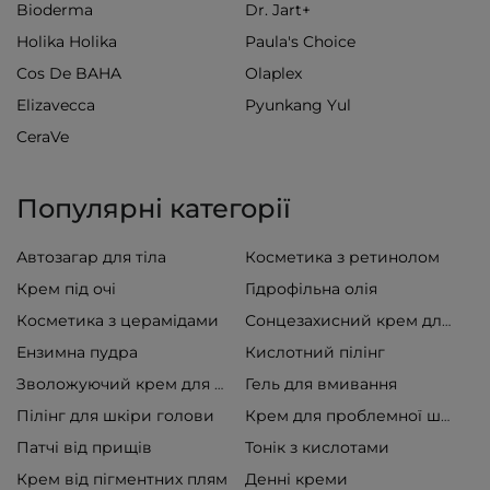
Bioderma
Dr. Jart+
Holika Holika
Paula's Choice
Cos De BAHA
Olaplex
Elizavecca
Pyunkang Yul
CeraVe
Популярні категорії
Автозагар для тіла
Косметика з ретинолом
Крем під очі
Гідрофільна олія
Косметика з церамідами
Сонцезахисний крем для обличчя
Ензимна пудра
Кислотний пілінг
Гель для вмивання
Зволожуючий крем для обличчя
Пілінг для шкіри голови
Крем для проблемної шкіри
Патчі від прищів
Тонік з кислотами
Крем від пігментних плям
Денні креми