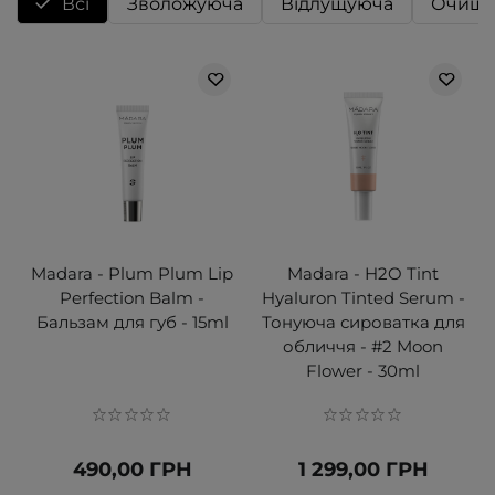
Всі
Зволожуюча
Відлущуюча
Очища
Madara - Plum Plum Lip
Madara - H2O Tint
Perfection Balm -
Hyaluron Tinted Serum -
Бальзам для губ - 15ml
Тонуюча сироватка для
обличчя - #2 Moon
Flower - 30ml
490,00 ГРН
1 299,00 ГРН