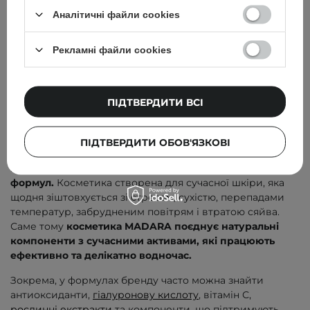
працює на результат
Аналітичні файли cookies
Шукаєш косметику, яка поєднує ефективність активних
компонентів, делікатний склад і приємний ритуал
Рекламні файли cookies
догляду? Тоді MADARA — бренд, на який варто
звернути увагу. У Cosibella ти знайдеш ретельно
підібраний асортимент косметики для обличчя, тіла,
волосся та макіяжу, створений для потреб сучасної
ПІДТВЕРДИТИ ВСІ
шкіри — чутливої, зневодненої, проблемної чи вікової.
Чому варто обрати MАDARA?
ПІДТВЕРДИТИ ОБОВ'ЯЗКОВІ
На косметичному ринку бренд MАDARA цінують за
п
родуманий підхід до догляду та високу якість
формул.
Косметика створена для сучасної шкіри, яка
щодня зіштовхується зі стресом, сухістю, перепадами
температур, забрудненим повітрям і втратою сяйва.
Саме тому
косметика MАDARA поєднує натуральні
компоненти з сучасними активами, які працюють
ефективно та делікатно водночас.
Зокрема, у формулах бренду часто можна знайти
антиоксиданти,
гіалуронову кислоту
, вітамін С,
рослинні екстракти
та компоненти, що підтримують