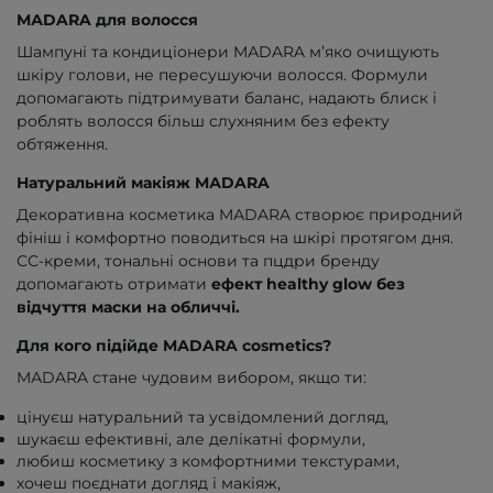
MАDARA для волосся
Шампуні та кондиціонери MАDARA м’яко очищують
шкіру голови, не пересушуючи волосся. Формули
допомагають підтримувати баланс, надають блиск і
роблять волосся більш слухняним без ефекту
обтяження.
Натуральний макіяж MАDARA
Декоративна косметика MАDARA створює природний
фініш і комфортно поводиться на шкірі протягом дня.
СС-креми, тональні основи та пцдри бренду
допомагають отримати
ефект healthy glow без
відчуття маски на обличчі.
Для кого підійде MАDARA cosmetics?
MАDARA стане чудовим вибором, якщо ти:
цінуєш натуральний та усвідомлений догляд,
шукаєш ефективні, але делікатні формули,
любиш косметику з комфортними текстурами,
хочеш поєднати догляд і макіяж,