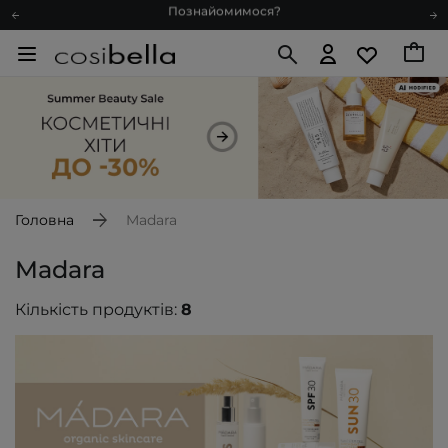
Доставка з любов'ю
Подарункові картки
Блог
Рекомендуй нас і отримуй ще більше балів
Запитай косметолога
Познайомимося?
Доставка з любов'ю
Подарункові картки
Головна
Madara
Блог
Madara
Кількість продуктів:
8