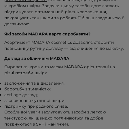
мікробіом шкіри. Завдяки цьому засоби допомагають
підтримувати оптимальний рівень зволоження,
покращують тон шкіри та роблять її більш гладенькою й
доглянутою.
Які засоби MАDARA варто спробувати?
Асортимент MАDARA cosmetics дозволяє створити
повноцінну рутину догляду — від очищення до макіяжу.
Догляд за обличчям MАDARA
Сироватки, креми та маски MАDARA орієнтовані на
різні потреби шкіри:
зволоження та відновлення;
боротьбу з тьмяністю;
anti-age догляд;
заспокоєння чутливої шкіри;
підтримку природного сяйва.
Особливої уваги заслуговують засоби з легкою
текстурою, які швидко поглинаються та добре
поєднуються з SPF і макіяжем.