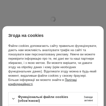
Згода на cookies
Файли cookies допомагають сайту правильно функціонувати,
дають нам можливість аналізувати трафік на сайті та
показувати вам персоналізовану рекламу. Нижче ви можете
перевірити інформацію про те, які дані ми та наші партнери
Torriden - Dive-In For Men All In One - Зволожувальна
збираємо, і з якою метою. Ви можете вирішити, чи давати
емульсія для чоловіків - 200g
згоду на обробку даних і кому (крім необхідних
функціональних даних). Відкликати згоду можна в будь-який
момент, видаливши файли cookies у своєму браузері.
750,00 ГРН
Більше інформації ви можете знайти в
Політиці
конфіденційності
.
Функціональні файли cookies
Завжди
(обов'язкові)
активні
Косметика MАDARA — натуральний догляд, який