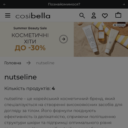
Познайомимося?
Доставка з любов'ю
Подарункові картки
Блог
Рекомендуй нас і отримуй ще більше балів
Запитай косметолога
Познайомимося?
Доставка з любов'ю
Головна
nutseline
Подарункові картки
nutseline
Блог
Кількість продуктів:
4
nutseline – це корейський косметичний бренд, який
спеціалізується на створенні високоякісних засобів для
догляду за тілом. Його формули поєднують
ефективність із делікатністю, сприяючи поліпшенню
структури шкіри та підтримці оптимального рівня