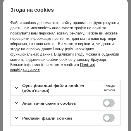
Рекомендовано для вас
Згода на cookies
Файли cookies допомагають сайту правильно функціонувати,
дають нам можливість аналізувати трафік на сайті та
показувати вам персоналізовану рекламу. Нижче ви можете
перевірити інформацію про те, які дані ми та наші партнери
збираємо, і з якою метою. Ви можете вирішити, чи давати
згоду на обробку даних і кому (крім необхідних
функціональних даних). Відкликати згоду можна в будь-який
момент, видаливши файли cookies у своєму браузері.
Більше інформації ви можете знайти в
Політиці
конфіденційності
.
Функціональні файли cookies
Завжди
(обов'язкові)
активні
Аналітичні файли cookies
Torriden - Dive-In For Men All In One - Зволожувальна
Рекламні файли cookies
емульсія для чоловіків - 200g