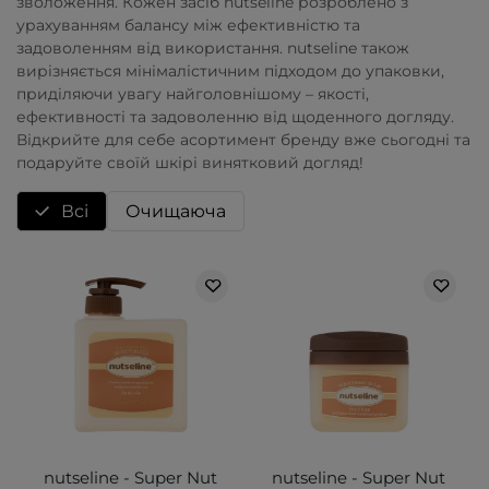
зволоження. Кожен засіб nutseline розроблено з
урахуванням балансу між ефективністю та
задоволенням від використання. nutseline також
вирізняється мінімалістичним підходом до упаковки,
приділяючи увагу найголовнішому – якості,
ефективності та задоволенню від щоденного догляду.
Відкрийте для себе асортимент бренду вже сьогодні та
подаруйте своїй шкірі винятковий догляд!
Всі
Очищаюча
nutseline - Super Nut
nutseline - Super Nut