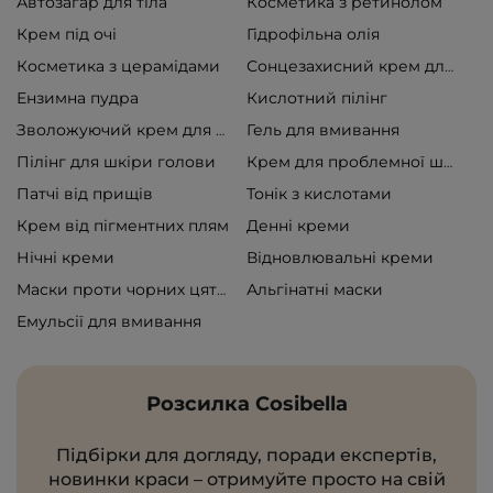
Автозагар для тіла
Косметика з ретинолом
Крем під очі
Гідрофільна олія
Косметика з церамідами
Сонцезахисний крем для обличчя
Ензимна пудра
Кислотний пілінг
Гель для вмивання
Зволожуючий крем для обличчя
Пілінг для шкіри голови
Крем для проблемної шкіри
Патчі від прищів
Тонік з кислотами
Крем від пігментних плям
Денні креми
Нічні креми
Відновлювальні креми
Альгінатні маски
Маски проти чорних цяток
Емульсії для вмивання
Розсилка Cosibella
Підбірки для догляду, поради експертів,
новинки краси – отримуйте просто на свій