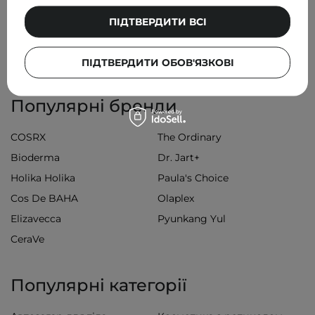
750,00 ГРН
ПІДТВЕРДИТИ ВСІ
ПІДТВЕРДИТИ ОБОВ'ЯЗКОВІ
Популярні бренди
COSRX
The Ordinary
Bioderma
Dr. Jart+
Holika Holika
Paula's Choice
Cos De BAHA
Olaplex
Elizavecca
Pyunkang Yul
CeraVe
Популярні категорії