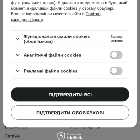
функціональних даних). Відкликати згоду можна в будь-який
момент, видаливши файли cookies у своєму браузері.
Torriden - Dive-In For Men All In One - Зволожувальна
Більше інформації ви можете знайти в
Політиці
конфіденційності
.
емульсія для чоловіків - 200g
750,00 ГРН
Функціональні файли cookies
Завжди
(обов'язкові)
активні
Аналітичні файли cookies
Рекламні файли cookies
Популярні бренди
COSRX
The Ordinary
ПІДТВЕРДИТИ ВСІ
Bioderma
Dr. Jart+
Holika Holika
Paula's Choice
ПІДТВЕРДИТИ ОБОВ'ЯЗКОВІ
Cos De BAHA
Olaplex
Elizavecca
Pyunkang Yul
CeraVe