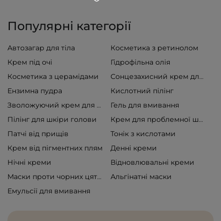
Популярні категорії
Автозагар для тіла
Косметика з ретинолом
Крем під очі
Гідрофільна олія
Косметика з церамідами
Сонцезахисний крем для обличчя
Ензимна пудра
Кислотний пілінг
Гель для вмивання
Зволожуючий крем для обличчя
Пілінг для шкіри голови
Крем для проблемної шкіри
Патчі від прищів
Тонік з кислотами
Крем від пігментних плям
Денні креми
Нічні креми
Відновлювальні креми
Альгінатні маски
Маски проти чорних цяток
Емульсії для вмивання