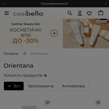
Познайомимося?
Доставка з любов'ю
Подарункові картки
Блог
Рекомендуй нас і отримуй ще більше балів
Запитай косметолога
Познайомимося?
Доставка з любов'ю
Головна
Orientana
Подарункові картки
Orientana
Блог
Кількість продуктів:
4
Всі
Зволожуюча
Антивікова