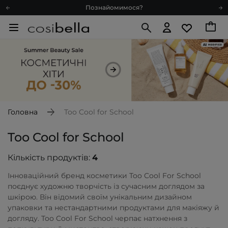
Познайомимося?
Доставка з любов'ю
Подарункові картки
Блог
Рекомендуй нас і отримуй ще більше балів
Запитай косметолога
Познайомимося?
Доставка з любов'ю
Головна
Too Cool for School
Подарункові картки
Too Cool for School
Блог
Кількість продуктів:
4
Інноваційний бренд косметики Too Cool For School
поєднує художню творчість із сучасним доглядом за
шкірою. Він відомий своїм унікальним дизайном
упаковки та нестандартними продуктами для макіяжу й
догляду. Too Cool For School черпає натхнення з