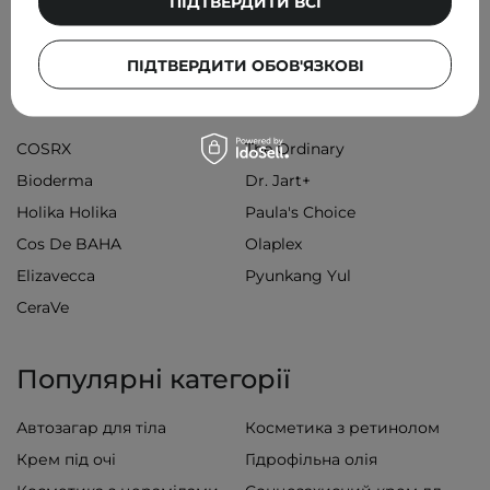
ПІДТВЕРДИТИ ВСІ
ПІДТВЕРДИТИ ОБОВ'ЯЗКОВІ
Популярні бренди
COSRX
The Ordinary
Bioderma
Dr. Jart+
Holika Holika
Paula's Choice
Cos De BAHA
Olaplex
Elizavecca
Pyunkang Yul
CeraVe
Популярні категорії
Автозагар для тіла
Косметика з ретинолом
Крем під очі
Гідрофільна олія