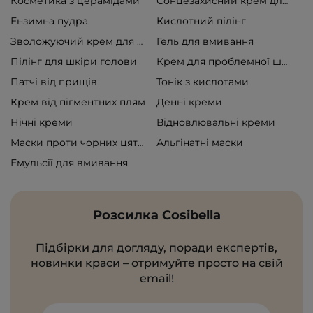
Косметика з церамідами
Сонцезахисний крем для обличчя
Ензимна пудра
Кислотний пілінг
Гель для вмивання
Зволожуючий крем для обличчя
Пілінг для шкіри голови
Крем для проблемної шкіри
Патчі від прищів
Тонік з кислотами
Крем від пігментних плям
Денні креми
Нічні креми
Відновлювальні креми
Альгінатні маски
Маски проти чорних цяток
Емульсії для вмивання
Розсилка Cosibella
Підбірки для догляду, поради експертів,
новинки краси – отримуйте просто на свій
email!