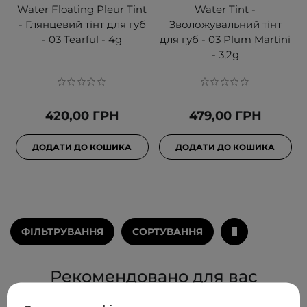
Water Floating Pleur Tint
Water Tint -
- Глянцевий тінт для губ
Зволожувальний тінт
- 03 Tearful - 4g
для губ - 03 Plum Martini
- 3,2g
420,00 ГРН
479,00 ГРН
ДОДАТИ ДО КОШИКА
ДОДАТИ ДО КОШИКА
ФІЛЬТРУВАННЯ
СОРТУВАННЯ
Рекомендовано для вас