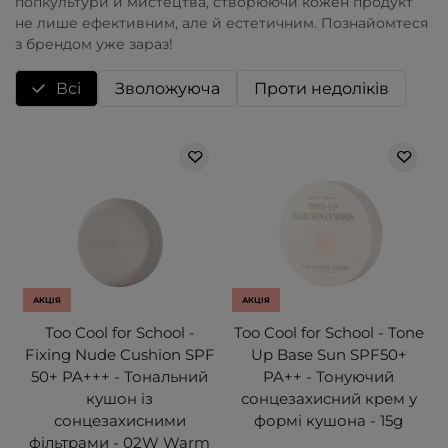
попкультури й мистецтва, створюючи кожен продукт
не лише ефективним, але й естетичним. Познайомтеся
з брендом уже зараз!
Всі
Зволожуюча
Проти недоліків
АКЦІЯ
АКЦІЯ
Too Cool for School -
Too Cool for School - Tone
Fixing Nude Cushion SPF
Up Base Sun SPF50+
50+ PA+++ - Тональний
PA++ - Тонуючий
кушон із
сонцезахисний крем у
сонцезахисними
формі кушона - 15g
фільтрами - 02W Warm