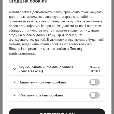
Згода на cookies
Файли cookies допомагають сайту правильно функціонувати,
дають нам можливість аналізувати трафік на сайті та
показувати вам персоналізовану рекламу. Нижче ви можете
перевірити інформацію про те, які дані ми та наші партнери
збираємо, і з якою метою. Ви можете вирішити, чи давати
згоду на обробку даних і кому (крім необхідних
функціональних даних). Відкликати згоду можна в будь-який
момент, видаливши файли cookies у своєму браузері.
Більше інформації ви можете знайти в
Політиці
конфіденційності
.
Функціональні файли cookies
Завжди
(обов'язкові)
активні
Аналітичні файли cookies
Torriden - Dive-In For Men All In One - Зволожувальна
емульсія для чоловіків - 200g
Рекламні файли cookies
750,00 ГРН