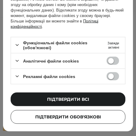
ДОДАТИ ДО КОШИКА
згоду на обробку даних і кому (крім необхідних
функціональних даних). Відкликати згоду можна в будь-який
момент, видаливши файли cookies у своєму браузері.
Більше інформації ви можете знайти в
Політиці
Інші клієнти також перевіряли
конфіденційності
.
Функціональні файли cookies
Завжди
(обов'язкові)
активні
Аналітичні файли cookies
Рекламні файли cookies
ПІДТВЕРДИТИ ВСІ
ПІДТВЕРДИТИ ОБОВ'ЯЗКОВІ
БЕСТСЕЛЕР
ВИБІР КОСМЕТОЛОГА