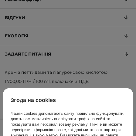
ВІДГУКИ
ЕКОЛОГІЯ
ЗАДАЙТЕ ПИТАННЯ
Крем з пептидами та гіалуроновою кислотою
1 700,00 ГРН
/
100 ml
, включаючи ПДВ
ID товару: 26020
Згода на cookies
Файли cookies допомагають сайту правильно функціонувати,
дають нам можливість аналізувати трафік на сайті та
850,00 ГРН
/
шт.
показувати вам персоналізовану рекламу. Нижче ви можете
перевірити інформацію про те, які дані ми та наші партнери
збираємо, і з якою метою. Ви можете вирішити, чи давати