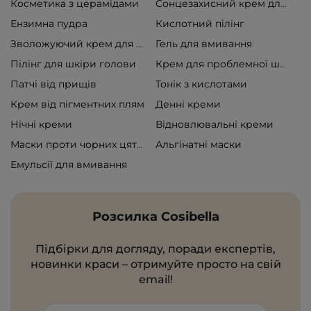
Косметика з церамідами
Сонцезахисний крем для обличчя
Ензимна пудра
Кислотний пілінг
Гель для вмивання
Зволожуючий крем для обличчя
Пілінг для шкіри голови
Крем для проблемної шкіри
Патчі від прищів
Тонік з кислотами
Крем від пігментних плям
Денні креми
Нічні креми
Відновлювальні креми
Альгінатні маски
Маски проти чорних цяток
Емульсії для вмивання
Розсилка Cosibella
Підбірки для догляду, поради експертів,
новинки краси – отримуйте просто на свій
email!