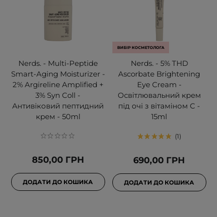
ВИБІР КОСМЕТОЛОГА
Nerds. - Multi-Peptide
Nerds. - 5% THD
Smart-Aging Moisturizer -
Ascorbate Brightening
2% Argireline Amplified +
Eye Cream -
3% Syn Coll -
Освітлювальний крем
Антивіковий пептидний
під очі з вітаміном C -
крем - 50ml
15ml
1
850,00 ГРН
690,00 ГРН
ДОДАТИ ДО КОШИКА
ДОДАТИ ДО КОШИКА