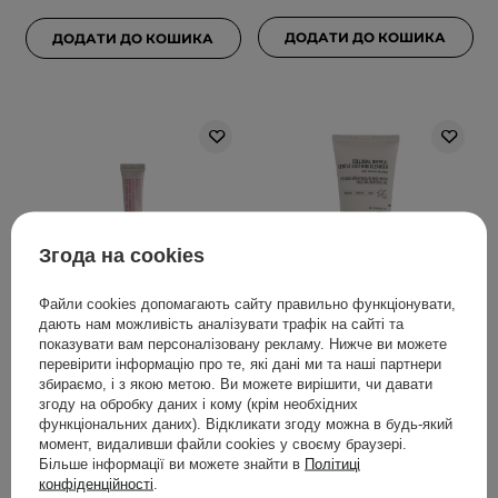
ДОДАТИ ДО КОШИКА
ДОДАТИ ДО КОШИКА
Згода на cookies
Файли cookies допомагають сайту правильно функціонувати,
дають нам можливість аналізувати трафік на сайті та
Nerds. - Peptide +
Nerds. - Colloidal
показувати вам персоналізовану рекламу. Нижче ви можете
Hyaluronic Acid
Oatmeal Gentle Soothing
перевірити інформацію про те, які дані ми та наші партнери
Plumping Lip Treatment
Cleanser -
збираємо, і з якою метою. Ви можете вирішити, чи давати
- 2% Matrixyl Synthe'6 +
Заспокійливий гель для
згоду на обробку даних і кому (крім необхідних
функціональних даних). Відкликати згоду можна в будь-який
1% Hyacolor - Пептидна
вмивання обличчя -
момент, видаливши файли cookies у своєму браузері.
сироватка для губ з
150ml
Більше інформації ви можете знайти в
Політиці
гіалуроновою кислотою
конфіденційності
.