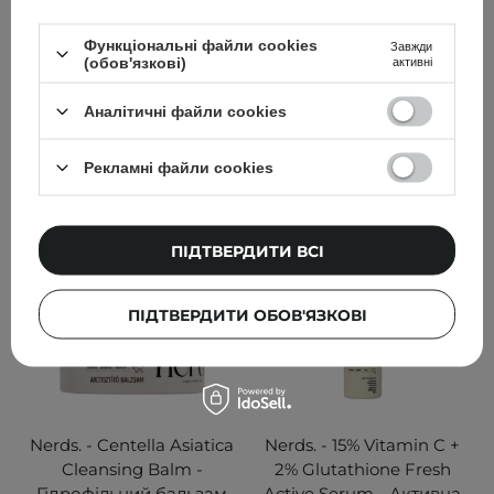
- NUDE MAUVE - 10ml
Функціональні файли cookies
Завжди
(обов'язкові)
активні
550,00 ГРН
580,00 ГРН
Аналітичні файли cookies
ДОДАТИ ДО КОШИКА
ДОДАТИ ДО КОШИКА
Рекламні файли cookies
ПІДТВЕРДИТИ ВСІ
ПІДТВЕРДИТИ ОБОВ'ЯЗКОВІ
Nerds. - Centella Asiatica
Nerds. - 15% Vitamin C +
Cleansing Balm -
2% Glutathione Fresh
Гідрофільний бальзам
Active Serum - Активна