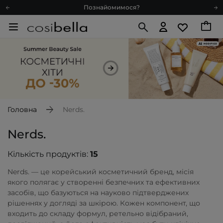
Познайомимося?
Доставка з любов'ю
Подарункові картки
Блог
Рекомендуй нас і отримуй ще більше балів
Запитай косметолога
Познайомимося?
Доставка з любов'ю
Головна
Nerds.
Подарункові картки
Nerds.
Блог
Кількість продуктів:
15
Nerds. — це корейський косметичний бренд, місія
якого полягає у створенні безпечних та ефективних
засобів, що базуються на науково підтверджених
рішеннях у догляді за шкірою. Кожен компонент, що
входить до складу формул, ретельно відібраний,