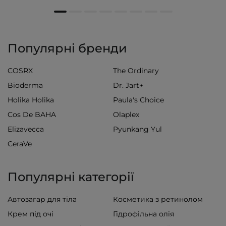
Популярні бренди
COSRX
The Ordinary
Bioderma
Dr. Jart+
Holika Holika
Paula's Choice
Cos De BAHA
Olaplex
Elizavecca
Pyunkang Yul
CeraVe
Популярні категорії
Автозагар для тіла
Косметика з ретинолом
Крем під очі
Гідрофільна олія