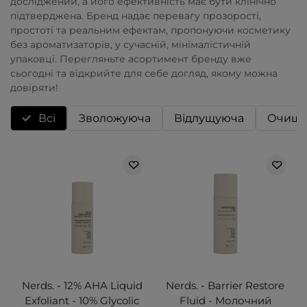
досліджений, а його ефективність має бути клінічно
підтверджена. Бренд надає перевагу прозорості,
простоті та реальним ефектам, пропонуючи косметику
без ароматизаторів, у сучасній, мінімалістичній
упаковці. Перегляньте асортимент бренду вже
сьогодні та відкрийте для себе догляд, якому можна
довіряти!
Всі
Зволожуюча
Відлущуюча
Очища
Nerds. - 12% AHA Liquid
Nerds. - Barrier Restore
Exfoliant - 10% Glycolic
Fluid - Молочний