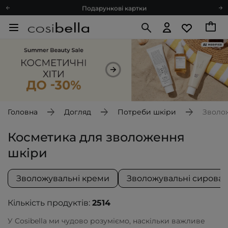
Подарункові картки
Блог
Рекомендуй нас і отримуй ще більше балів
Запитай косметолога
Познайомимося?
Доставка з любов'ю
Подарункові картки
Блог
Головна
Догляд
Потреби шкіри
Зволо
Косметика для зволоження
шкіри
Зволожувальні креми
Зволожувальні сироват
Кількість продуктів:
2514
У Cosibella ми чудово розуміємо,
наскільки
важливе