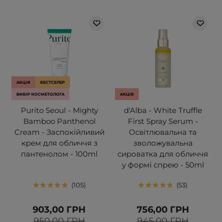
АКЦІЯ
БЕСТСЕЛЕР
ВИБІР КОСМЕТОЛОГА
АКЦІЯ
Purito Seoul - Mighty
d'Alba - White Truffle
Bamboo Panthenol
First Spray Serum -
Cream - Заспокійливий
Освітлювальна та
крем для обличчя з
зволожувальна
пантенолом - 100ml
сироватка для обличчя
у формі спрею - 50ml
105
53
903,00 ГРН
756,00 ГРН
950,00 ГРН
945,00 ГРН