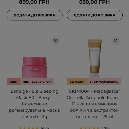
899,00 ГРН
660,00 ГРН
ДОДАТИ ДО КОШИКА
ДОДАТИ ДО КОШИКА
АКЦІЯ
ВИБІР КОСМЕТОЛОГА
БЕСТСЕЛЕР
ВИБІР КОСМЕТОЛОГА
Laneige - Lip Sleeping
SKIN1004 - Madagascar
Mask EX - Berry -
Centella Ampoule Foam -
Інтенсивно
Пінка для вмивання
регенерувальна маска
обличчя з екстрактом
для губ - 3g
центелли - 125ml
424
218