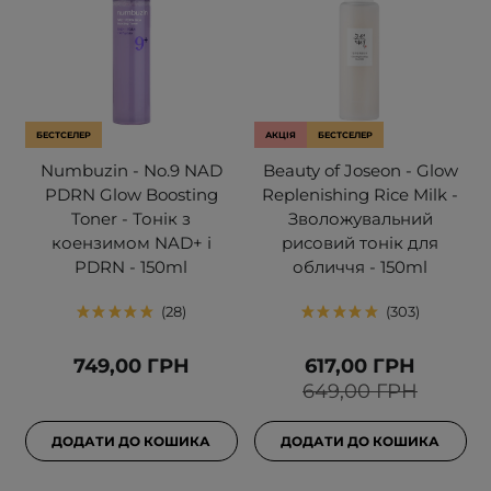
БЕСТСЕЛЕР
АКЦІЯ
БЕСТСЕЛЕР
Numbuzin - No.9 NAD
Beauty of Joseon - Glow
PDRN Glow Boosting
Replenishing Rice Milk -
Toner - Тонік з
Зволожувальний
коензимом NAD+ і
рисовий тонік для
PDRN - 150ml
обличчя - 150ml
28
303
749,00 ГРН
617,00 ГРН
649,00 ГРН
ДОДАТИ ДО КОШИКА
ДОДАТИ ДО КОШИКА