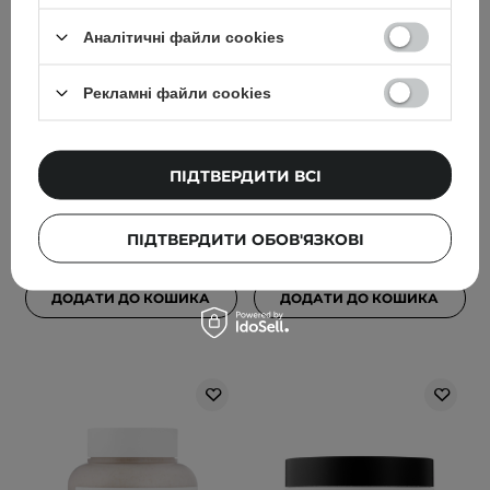
AESTURA - Atobarrier 365
Anua - Heartleaf
Cream -
Quercetinol Pore Deep
Аналітичні файли cookies
Зволожувальний крем
Cleansing Foam - Пінка
для обличчя з
для глибокого
Рекламні файли cookies
церамідами та
очищення обличчя -
холестеролом - 80ml
150ml
88
184
ПІДТВЕРДИТИ ВСІ
1 329,00 ГРН
549,00 ГРН
ПІДТВЕРДИТИ ОБОВ'ЯЗКОВІ
1 399,00 ГРН
ДОДАТИ ДО КОШИКА
ДОДАТИ ДО КОШИКА