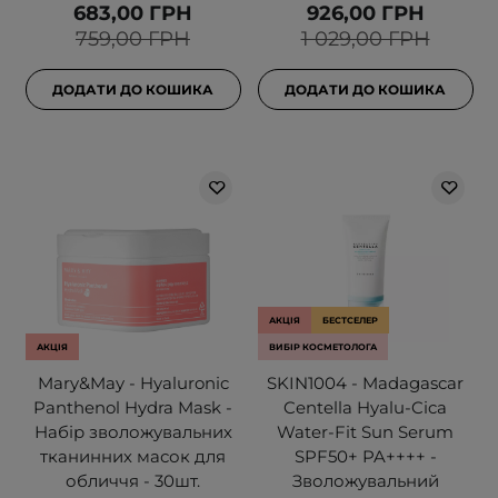
683,00 ГРН
926,00 ГРН
759,00 ГРН
1 029,00 ГРН
ДОДАТИ ДО КОШИКА
ДОДАТИ ДО КОШИКА
АКЦІЯ
БЕСТСЕЛЕР
АКЦІЯ
ВИБІР КОСМЕТОЛОГА
Mary&May - Hyaluronic
SKIN1004 - Madagascar
Panthenol Hydra Mask -
Centella Hyalu-Cica
Набір зволожувальних
Water-Fit Sun Serum
тканинних масок для
SPF50+ PA++++ -
обличчя - 30шт.
Зволожувальний