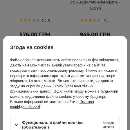
сонцезахисний крем -
50ml
138
195
576,00 ГРН
949,00 ГРН
640,00 ГРН
999,00 ГРН
Згода на cookies
ДОДАТИ ДО КОШИКА
ДОДАТИ ДО КОШИКА
Файли cookies допомагають сайту правильно функціонувати,
дають нам можливість аналізувати трафік на сайті та
показувати вам персоналізовану рекламу. Нижче ви можете
перевірити інформацію про те, які дані ми та наші партнери
збираємо, і з якою метою. Ви можете вирішити, чи давати
згоду на обробку даних і кому (крім необхідних
функціональних даних). Відкликати згоду можна в будь-який
момент, видаливши файли cookies у своєму браузері.
Більше інформації ви можете знайти в
Політиці
конфіденційності
.
Функціональні файли cookies
АКЦІЯ
БЕСТСЕЛЕР
Завжди
(обов'язкові)
активні