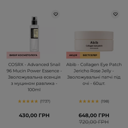
ВИБІР КОСМЕТОЛОГА
АКЦІЯ
БЕСТСЕЛЕР
COSRX - Advanced Snail
Abib - Collagen Eye Patch
96 Mucin Power Essence -
Jericho Rose Jelly -
Зволожувальна есенція
Зволожувальні патчі під
з муцином равлика -
очі - 60шт.
100ml
1737
198
430,00 ГРН
648,00 ГРН
720,00 ГРН