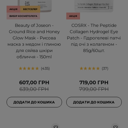
АКЦІЯ
БЕСТСЕЛЕР
ВИБІР КОСМЕТОЛОГА
АКЦІЯ
Beauty of Joseon -
COSRX - The Peptide
Ground Rice and Honey
Collagen Hydrogel Eye
Glow Mask - Рисова
Patch - Гідрогелеві патчі
маска з медом і глиною
під очі з колагеном -
для сяйва шкіри
85g/60шт.
обличчя - 150ml
435
37
607,00 ГРН
719,00 ГРН
639,00 ГРН
799,00 ГРН
ДОДАТИ ДО КОШИКА
ДОДАТИ ДО КОШИКА