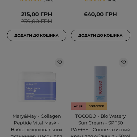
215,00 ГРН
640,00 ГРН
239,00 ГРН
ДОДАТИ ДО КОШИКА
ДОДАТИ ДО КОШИКА
АКЦІЯ
БЕСТСЕЛЕР
Mary&May - Collagen
TOCOBO - Bio Watery
Peptide Vital Mask -
Sun Cream - SPF50
Набір зміцнювальних
PA++++ - Сонцезахисний
тканинних масок для
крем для обличчя - 50ml