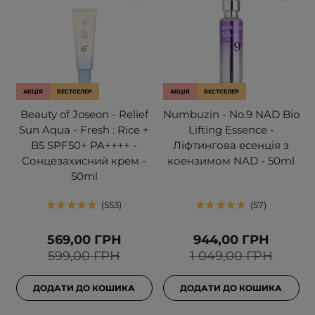
АКЦІЯ
БЕСТСЕЛЕР
АКЦІЯ
БЕСТСЕЛЕР
Beauty of Joseon - Relief
Numbuzin - No.9 NAD Bio
Sun Aqua - Fresh : Rice +
Lifting Essence -
B5 SPF50+ PA++++ -
Ліфтингова есенція з
Cонцезахисний крем -
коензимом NAD - 50ml
50ml
553
57
569,00 ГРН
944,00 ГРН
599,00 ГРН
1 049,00 ГРН
ДОДАТИ ДО КОШИКА
ДОДАТИ ДО КОШИКА