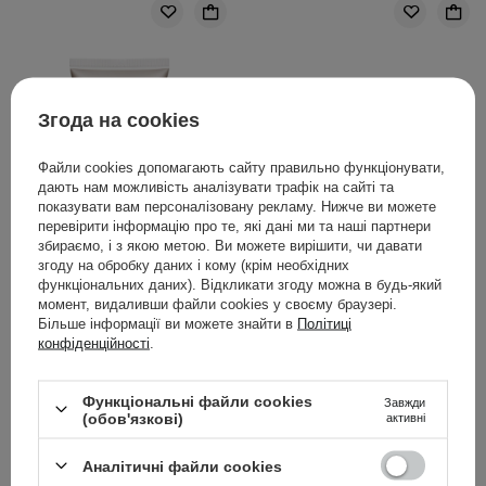
Згода на cookies
Файли cookies допомагають сайту правильно функціонувати,
дають нам можливість аналізувати трафік на сайті та
показувати вам персоналізовану рекламу. Нижче ви можете
перевірити інформацію про те, які дані ми та наші партнери
збираємо, і з якою метою. Ви можете вирішити, чи давати
згоду на обробку даних і кому (крім необхідних
функціональних даних). Відкликати згоду можна в будь-який
момент, видаливши файли cookies у своєму браузері.
ВИБІР КОСМЕТОЛОГА
Більше інформації ви можете знайти в
Політиці
конфіденційності
.
The Ordinary - Natural
The Ordinary - 100%
Moisturizing Factors + HA
Organic Cold Pressed
Функціональні файли cookies
- Зволожувальний крем
Moroccan Argan Oil -
Завжди
(обов'язкові)
активні
з гіалуроновою
Марокканська арганова
кислотою - 30ml
олія холодного віджиму
Аналітичні файли cookies
- 30ml