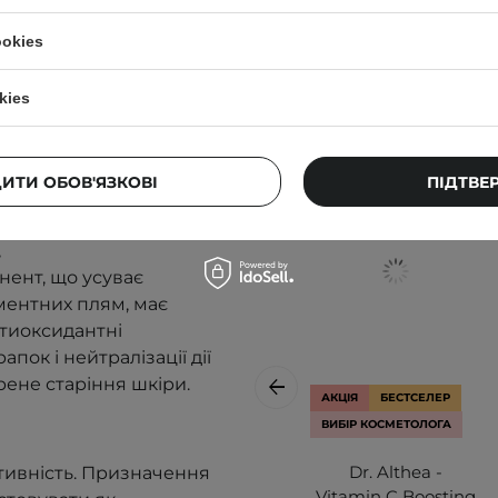
, завдяки чому
Клієнти, які к
оковує пори та обмежує
ookies
, що допомагає зменшити
kies
якшувальною та
 епідермісу, вирівнює
ть,
ДИТИ ОБОВ'ЯЗКОВІ
ПІДТВЕ
корбіновою кислотою,
є їхню дію, має
,
ент, що усуває
ментних плям, має
нтиоксидантні
ок і нейтралізації дії
рене старіння шкіри.
АКЦІЯ
БЕСТСЕЛЕР
ВИБІР КОСМЕТОЛОГА
Dr. Althea -
тивність. Призначення
Vitamin C Boosting