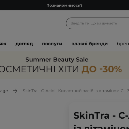
Познайомимося?
Доставка з любов'ю
Подарункові картки
Блог
іяж
догляд
послуги
власні бренди
бре
Рекомендуй нас і отримуй ще більше балів
Запитай косметолога
Познайомимося?
Доставка з любов'ю
Подарункові картки
-age
SkinTra - C-Acid - Кислотний засіб із вітаміном С -
Блог
SkinTra - C
із вітаміно