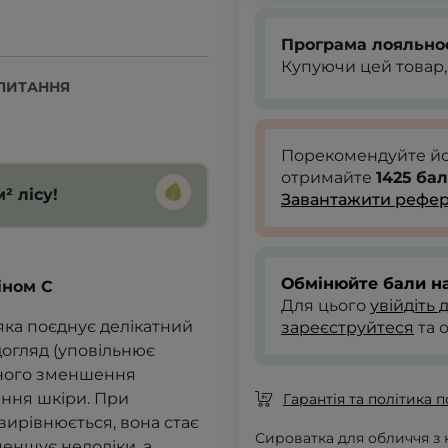
Програма лояльно
Купуючи цей товар,
ПИТАННЯ
Порекомендуйте й
отримайте
1425
бал
² лісу!
Завантажити рефер
Обмінюйте бали на
іном C
Для цього
увійдіть 
яка поєднує делікатний
зареєструйтеся
та 
догляд (уповільнює
вного зменшення
іння шкіри.
При
Гарантія та політика 
вирівнюється, вона стає
Сироватка для обличчя з 
еншує недоліки, а