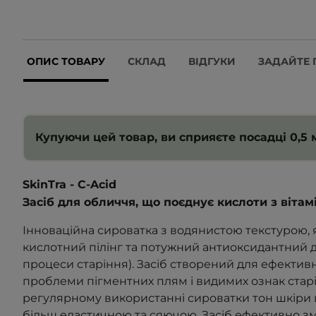
ОПИС ТОВАРУ
СКЛАД
ВІДГУКИ
ЗАДАЙТЕ 
Купуючи цей товар, ви сприяєте посадці 0,5 м
SkinTra - C-Acid
Засіб для обличчя, що поєднує кислоти з вітам
Інноваційна сироватка з водянистою текстурою, 
кислотний пілінг та потужний антиоксидантний 
процеси старіння). Засіб створений для ефекти
проблеми пігментних плям і видимих ознак стар
регулярному використанні сироватки тон шкіри 
більш еластичною та сяючою.
З
асіб ефективно зм