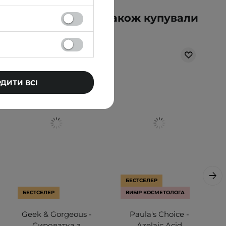
упували цей товар, також купували
РДИТИ ВСІ
БЕСТСЕЛЕР
БЕСТСЕЛЕР
ВИБІР КОСМЕТОЛОГА
Geek & Gorgeous -
Paula's Choice -
Сироватка з
Azelaic Acid