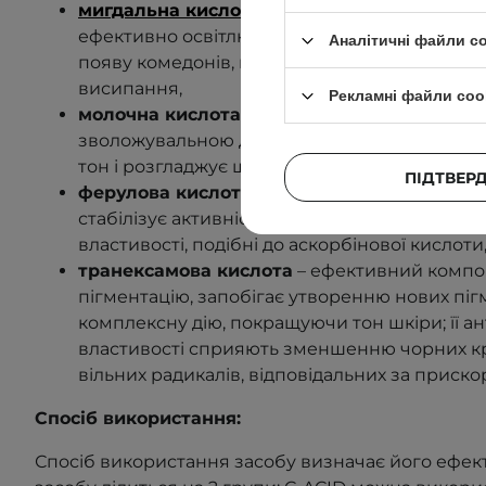
мигдальна кислота 5%
–
відлущує епідерміс
ефективно освітлює пігментні плями, розбл
Аналітичні файли c
появу комедонів, має антибактеріальну дію
висипання,
Рекламні файли coo
молочна кислота ~5%
– AHA-кислота з
пом'
зволожувальною дією, регулює відлущування
тон і розгладжує шкіру, зменшуючи шорсткіс
ПІДТВЕР
ферулова кислота
–
працює в синергії з ас
стабілізує активність вітамінів C та E, посилю
властивості, подібні до аскорбінової кислоти
транексамова кислота
– ефективний компон
пігментацію, запобігає утворенню нових піг
комплексну дію, покращуючи тон шкіри; її а
властивості сприяють зменшенню чорних крап
вільних радикалів, відповідальних за приско
Спосіб використання:
Спосіб використання засобу визначає його ефек