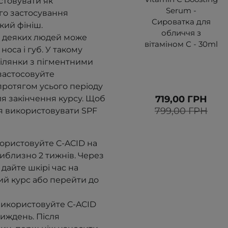
стовувати як
Serum -
го застосування
Сироватка для
кий фініш.
обличчя з
 у деяких людей може
вітаміном С - 30ml
носа і губ. У такому
ілянки з пігментними
застосовуйте
ротягом усього періоду
я закінчення курсу. Щоб
719,00 ГРН
799,00 ГРН
ся використовувати SPF
ористовуйте C-ACID на
иблизно 2 тижнів.
Через
дайте шкірі час на
й курс або перейти до
використовуйте C-ACID
тиждень. Після