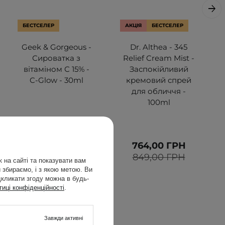
БЕСТСЕЛЕР
АКЦІЯ
БЕСТСЕЛЕР
Geek & Gorgeous -
Dr. Althea - 345
Сироватка з
Relief Cream Mist -
вітаміном С 15% -
Заспокійливий
C-Glow - 30ml
кремовий спрей
для обличчя -
100ml
529,00 ГРН
764,00 ГРН
849,00 ГРН
 на сайті та показувати вам
 збираємо, і з якою метою. Ви
дкликати згоду можна в будь-
тиці конфіденційності
.
Завжди активні