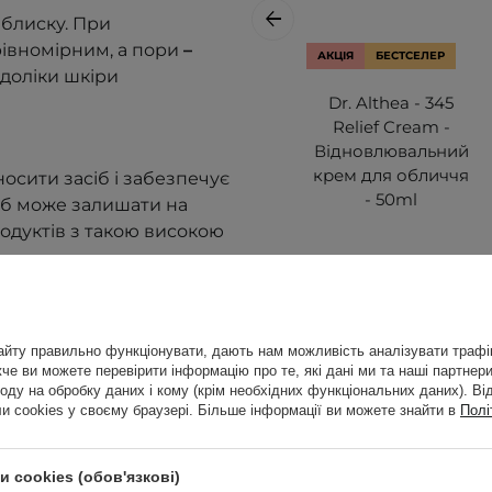
 блиску. При
рівномірним, а пори
–
АКЦІЯ
БЕСТСЕЛЕР
доліки шкіри
Dr. Althea - 345
Relief Cream -
Відновлювальний
крем для обличчя
носити засіб і забезпечує
- 50ml
іб може залишати на
одуктів з такою високою
803,00 ГРН
845,00 ГРН
лює пігментні плями,
йту правильно функціонувати, дають нам можливість аналізувати трафік
шкіри, усуває тьмяність,
е ви можете перевірити інформацію про те, які дані ми та наші партнери
оду на обробку даних і кому (крім необхідних функціональних даних). Ві
є процеси старіння,
 cookies у своєму браузері. Більше інформації ви можете знайти в
Полі
 запобігає утворенню
і процеси, прискорює
 cookies (обов'язкові)