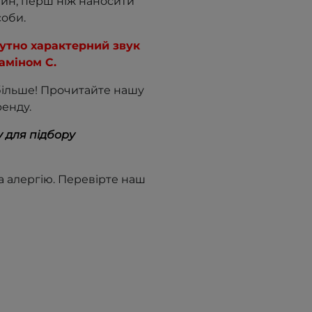
лин, перш ніж наносити
соби.
чутно характерний звук
аміном С.
більше! Прочитайте нашу
ренду.
 для підбору
 алергію. Перевірте наш