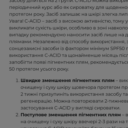
засобу ділиться на 2 групи: C-ACID можна викори
періодичний курс або як сироватку для щоденно
протягом року. Засіб зали
шає на шкірі злегка лип
Увага! C-ACID
–
засіб з високою активністю, тому
викликати сухість шкіри, особливо в зоні навколо 
випадку рекомендуємо наносити засіб лише на д
плямами. Незалежно від способу використання, 
сонцезахисні засоби із фактором мінімум SPF50
п
використання C-ACID та щонайменше місяць післ
запобігти появі пігментних плям, рекомендуєть
50 протягом усього року.
Швидке зменшення пігментних плям
– вик
очищену і суху шкіру щовечора протягом пр
2 тижні призупиніть використання засобу та 
регенерацію.
Можна повторювати 2-тижневи
застосування C-ACID у вигляді сироватки.
Поступове зменшення пігментних плям
– 
на очищену і суху шкіру ввечері 2-3 рази на 