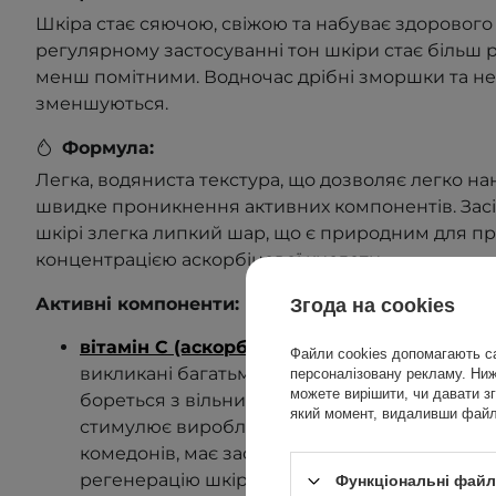
Шкіра стає сяючою, свіжою та набуває здорового
регулярному застосуванні тон шкіри стає більш 
менш помітними. Водночас дрібні зморшки та не
зменшуються.
Формула:
Легка, водяниста текстура, що дозволяє легко на
швидке проникнення активних компонентів. Зас
шкірі злегка липкий шар, що є природним для пр
концентрацією аскорбінової кислоти.
Активні компоненти:
Згода на cookies
вітамін C (аскорбінова кислота 10%)
–
освіт
Файли cookies допомагають са
викликані багатьма факторами, вирівнює тон 
персоналізовану рекламу. Нижч
можете вирішити, чи давати зг
бореться з вільними радикалами, уповільню
який момент, видаливши файли
стимулює вироблення колагену та еластину,
комедонів, має заспокійливу дію на запальн
регенерацію шкіри,
Функціональні файли