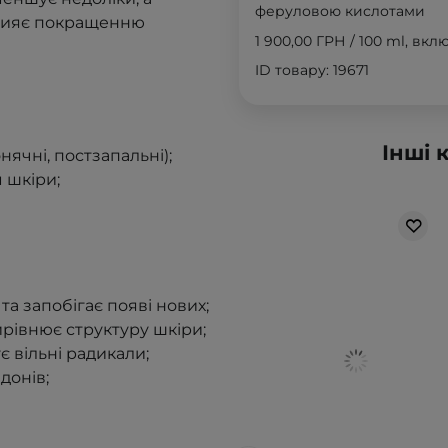
феруловою кислотами
прияє покращенню
1 900,00 ГРН
/
100 ml
, вкл
ID товару: 19671
Інші 
ячні, постзапальні);
 шкіри;
та запобігає появі нових;
ирівнює структуру шкіри;
є вільні радикали;
донів;