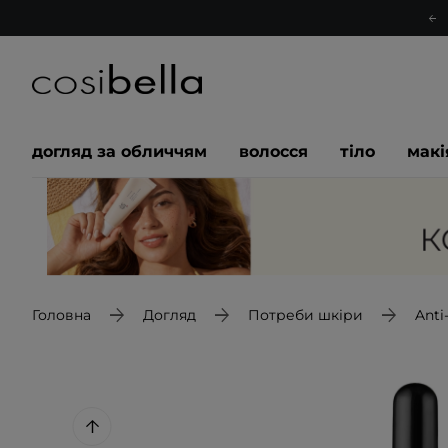
догляд за обличчям
волосся
тіло
мак
Головна
Догляд
Потреби шкіри
Anti