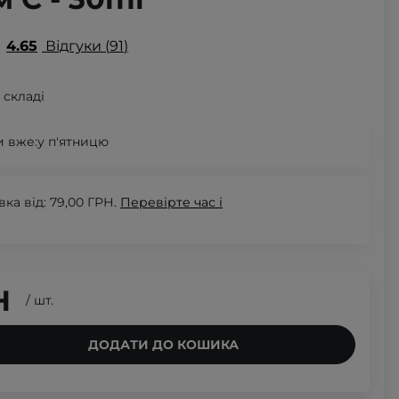
4.65
Відгуки
91
 складі
 вже:
у п'ятницю
а від: 79,00 ГРН.
Перевірте
час і
Н
/
шт.
ДОДАТИ ДО КОШИКА