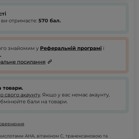
сті
 ви отримаєте:
570
бал.
ого знайомим у
Реферальній програмі
і
.
альне посилання
 товари.
до свого акаунту
. Якщо у вас немає акаунту,
обмінюйте бали на товари.
повернення
кислотами AHA, вітаміном С, транексамовою та