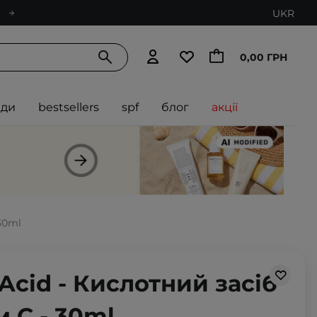
UKR
0,00 ГРН
нди
bestsellers
spf
блог
акції
 30ml
-Acid - Кислотний засіб
м С - 30ml