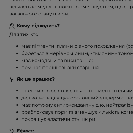
кількість комедонів помітно зменшується, що с
загального стану шкіри.
Кому підходить?
Для тих, хто:
має пігментні плями різного походження (сон
бореться з нерівномірним, «тьмяним» тоном
має комедони та висипання;
помічає перші ознаки старіння.
Як це працює?
інтенсивно освітлює наявні пігментні плями 
делікатно відлущує ороговілий епідерміс і в
має потужну антиоксидантну дію, нейтралізу
розблоковує пори та зменшує кількість коме
покращує еластичність шкіри.
Ефект: