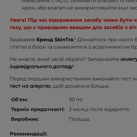
нанесення C-ACID зачекайте близько 15 хви
крем, або взагалі не використовуйте інші за
Увага! Під час відкривання засобу може бути 
газу, що є природним явищем для засобів з віт
Зацікавив
бренд SkinTra
? Дізнайтеся про нього 
статтю в блозі та ознайомтеся з асортиментом б
Не знаєте, який засіб обрати? Заповнюйте
анкету
індивідуального догляду
!
Перед першим використанням виконайте тест на
тест на алергію
, щоб дізнатися більше.
Об'єм:
30 ml
Термін придатності:
3 місяці після відкриття.
Виробник:
Польща.
Рекомендації: