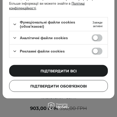
Більше інформації ви можете знайти в
Політиці
конфіденційності
.
Функціональні файли cookies
Завжди
(обов'язкові)
активні
Аналітичні файли cookies
Рекламні файли cookies
ПІДТВЕРДИТИ ВСІ
АКЦІЯ
БЕСТСЕЛЕР
Anua - Azelaic Acid 10 Hyaluron Redness Soothing
ПІДТВЕРДИТИ ОБОВ'ЯЗКОВІ
Serum - Сироватка з азелаїновою та гіалуроновою
кислотами - 30ml
903,00 ГРН
950,00 ГРН