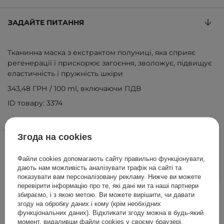
ЗАДАЙТЕ ПИТАННЯ
Тканинна маска з екстрактом полуниці, яка сприяє
регенерації і прискорює загоєння, зволожує, підвищує
еластичність і пружність шкіри
343,48 ГРН
/
100 ml
, включаючи ПДВ
ID товару: 3374
79,00 ГРН
Згода на cookies
/
шт.
Файли cookies допомагають сайту правильно функціонувати,
ДОДАТИ ДО КОШИКА
дають нам можливість аналізувати трафік на сайті та
показувати вам персоналізовану рекламу. Нижче ви можете
перевірити інформацію про те, які дані ми та наші партнери
Інші клієнти також перевіряли
збираємо, і з якою метою. Ви можете вирішити, чи давати
згоду на обробку даних і кому (крім необхідних
функціональних даних). Відкликати згоду можна в будь-який
момент, видаливши файли cookies у своєму браузері.