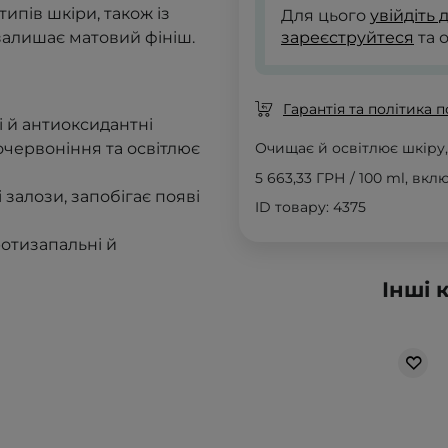
типів шкіри, також із
Для цього
увійдіть 
 залишає матовий фініш.
зареєструйтеся
та 
Гарантія та політика 
і й антиоксидантні
очервоніння та освітлює
Очищає й освітлює шкіру,
5 663,33 ГРН
/
100 ml
, вкл
 залози, запобігає появі
ID товару: 4375
ротизапальні й
Інші 