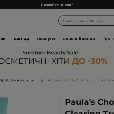
Познайомимося?
Доставка з любов'ю
Подарункові картки
Блог
іяж
догляд
послуги
власні бренди
бре
Рекомендуй нас і отримуй ще більше балів
Запитай косметолога
Познайомимося?
Доставка з любов'ю
Подарункові картки
 проблемної шкіри
Paula's Choice - Clear - Daily Skin Cleari
Блог
Paula's Choi
Clearing Tr