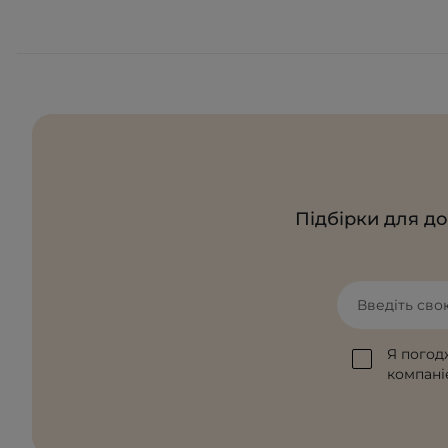
Підбірки для до
Введіть сво
Я погод
компаніє