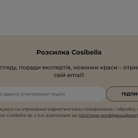
Розсилка Cosibella
гляду, поради експертів, новинки краси – отр
свій email!
ю адресу електронної пошти
ПІДПИ
жуюся на отримання маркетингових повідомлень і обробку 
ю Cosibella sp. z o.o, відповідно до
політики конфіденційност