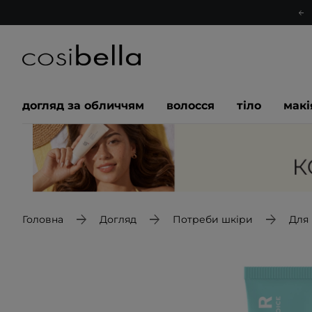
догляд за обличчям
волосся
тіло
мак
Головна
Догляд
Потреби шкіри
Для