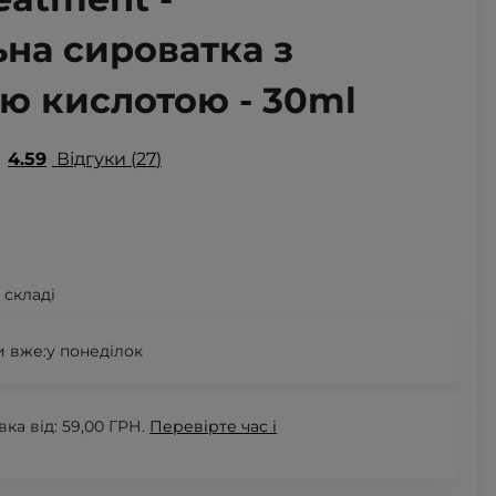
на сироватка з
ю кислотою - 30ml
4.59
Відгуки
27
 складі
 вже:
у понеділок
а від: 59,00 ГРН.
Перевірте
час і