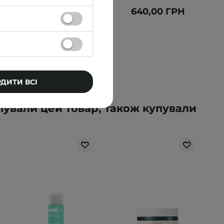
778,00 ГРН
640,00 ГРН
819,00 ГРН
РДИТИ ВСІ
упували цей товар, також купували