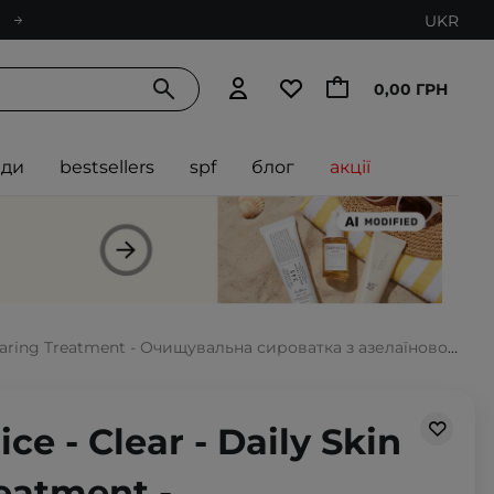
UKR
0,00 ГРН
нди
bestsellers
spf
блог
акції
ng Treatment - Очищувальна сироватка з азелаїновою кислотою - 30ml
ce - Clear - Daily Skin
eatment -