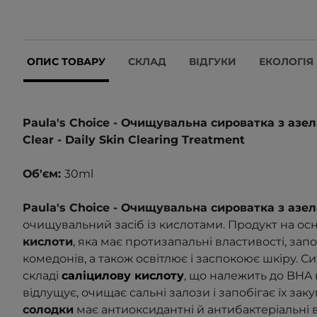
ОПИС ТОВАРУ
СКЛАД
ВІДГУКИ
ЕКОЛОГІЯ
Paula's Choice - Очищувальна сироватка з азе
Clear -
Daily Skin Clearing Treatment
Об'єм:
30ml
Paula's Choice - Очищувальна сироватка з аз
очищувальний засіб із кислотами. Продукт на ос
кислоти
, яка має протизапальні властивості, за
комедонів, а також освітлює і заспокоює шкіру. С
складі
саліцилову кислоту
, що належить до BHA 
відлущує, очищає сальні залози і запобігає їх з
солодки
має антиоксидантні й антибактеріальні в