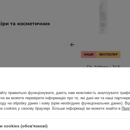
кіри та косметичних
АКЦІЯ
БЕСТСЕЛЕР
Dr. Althea - 345
Relief Cream Mist -
Заспокійливий
ь засобу на очищену й
кремовий спрей
увати 1-2 рази на день,
для обличчя -
йту правильно функціонувати, дають нам можливість аналізувати трафік
дується використовувати
е ви можете перевірити інформацію про те, які дані ми та наші партнери
100ml
оду на обробку даних і кому (крім необхідних функціональних даних). Ві
 cookies у своєму браузері. Більше інформації ви можете знайти в
Полі
 алергію. Перевірте
 cookies (обов'язкові)