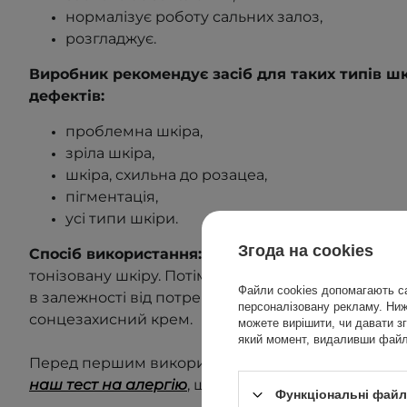
нормалізує роботу сальних залоз,
розгладжує.
Виробник рекомендує засіб для таких типів ш
дефектів:
проблемна шкіра,
зріла шкіра,
шкіра, схильна до розацеа,
пігментація,
усі типи шкіри.
Згода на cookies
Спосіб використання:
Нанести невелику кількіст
тонізовану шкіру. Потім нанести крем. Використов
Файли cookies допомагають са
в залежності від потреб. Протягом дня рекомен
персоналізовану рекламу. Нижч
сонцезахисний крем.
можете вирішити, чи давати зг
який момент, видаливши файли
Перед першим використанням виконайте тест на
наш тест на алергію
, щоб дізнатися більше
.
Функціональні файли