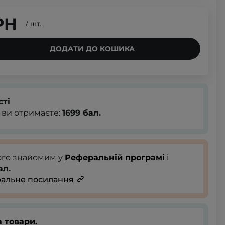
РН
/
шт.
ДОДАТИ ДО КОШИКА
сті
 ви отримаєте:
1699
бал.
ого знайомим у
Реферальній програмі
і
ал.
альне посилання
 товари.