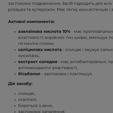
заспокоює подразнення. Засіб підходить для всіх 
розацеа та куперозом. Має легку консистенцію і
Активні компоненти:
азелаїнова кислота 10%
- має протизапальн
властивості, вирівнює тон шкіри, зменшує п
пігментні плями,
саліцилова кислота
- очищає і звужує сальні
висипань,
екстракт солодки
- має антибактеріальні, п
антиоксидантні властивості,
бісаболол
- заспокоює і пом'якшує.
Дія засобу:
очищає,
освітлює,
бореться з акне,
заспокоює запалення,