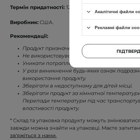
Термін придатності:
12 місяців після відкриття.
Аналітичні файли c
Виробник:
США.
Рекламні файли coo
Рекомендації:
Продукт призначений лише для зовнішньог
ПІДТВЕР
Не використовувати на пошкодженій шкірі
.
Уникати потрапляння в очі.
У разі виникнення будь-яких ознак подраз
використання продукту
.
Зберігати в недоступному для дітей місці.
Зберігати продукт за кімнатної температури
Перепади температури під час транспорту
властивості продукту
.
* Склад та упаковка продукту можуть змінюватис
завжди можна знайти на упаковці. Маєте запита
зв'яжіться з нами.