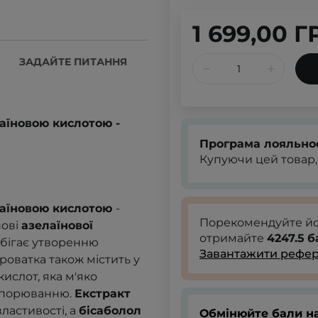
1 699,00 Г
ЗАДАЙТЕ ПИТАННЯ
лаїновою кислотою -
Програма лояльно
Купуючи цей товар,
елаїновою кислотою
-
Порекомендуйте й
нові
азелаїнової
отримайте
4247.5
б
побігає утворенню
Завантажити рефер
ироватка також містить у
кислот, яка м'яко
акупорюванню.
Екстракт
ластивості, а
бісаболол
Обмінюйте бали на