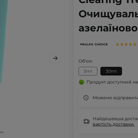
Очищуваль
азелаїново
Об'єм:
5ml
30ml
Продукт доступний на
Можемо відправити
Найдешевша доставк
вартість доставки.