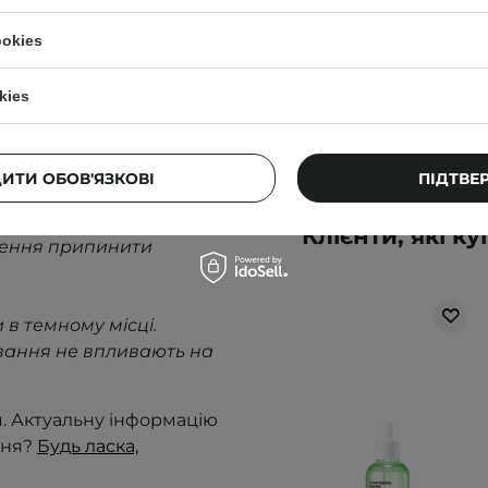
764,00 ГРН
ookies
849,00 ГРН
kies
о застосування
.
ДИТИ ОБОВ'ЯЗКОВІ
ПІДТВЕ
Клієнти, які к
нення припинити
 в темному місці.
вання не впливають на
я. Актуальну інформацію
ння?
Будь ласка,