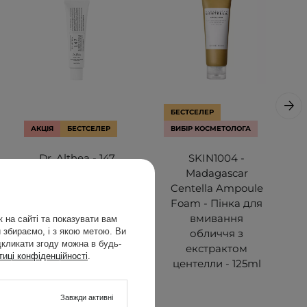
БЕСТСЕЛЕР
АКЦІЯ
БЕСТСЕЛЕР
ВИБІР КОСМЕТОЛОГА
Dr. Althea - 147
SKIN1004 -
Barrier Cream -
Madagascar
Інтенсивно
Centella Ampoule
заспокійливий
Foam - Пінка для
крем для обличчя
вмивання
 на сайті та показувати вам
 збираємо, і з якою метою. Ви
- 50ml
обличчя з
дкликати згоду можна в будь-
екстрактом
тиці конфіденційності
.
центелли - 125ml
Завжди активні