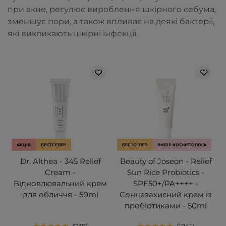
при акне, регулює вироблення шкірного себума,
зменшує пори, а також впливає на деякі бактерії,
які викликають шкірні інфекції.
АКЦІЯ
БЕСТСЕЛЕР
БЕСТСЕЛЕР
ВИБІР КОСМЕТОЛОГА
Dr. Althea - 345 Relief
Beauty of Joseon - Relief
Cream -
Sun Rice Probiotics -
Відновлювальний крем
SPF50+/PA++++ -
для обличчя - 50ml
Сонцезахисний крем із
пробіотиками - 50ml