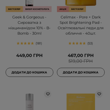
БЕСТСЕЛЕР
ВИБІР КОСМЕТОЛОГА
АКЦІЯ
БЕСТСЕЛЕР
Geek & Gorgeous -
Celimax - Pore + Dark
Сироватка з
Spot Brightening Pad -
ніацинамідом 10% - B-
Освітлювальні педи для
Bomb - 30ml
обличчя - 40шт.
181
53
449,00 ГРН
467,00 ГРН
519,00 ГРН
ДОДАТИ ДО КОШИКА
ДОДАТИ ДО КОШИКА