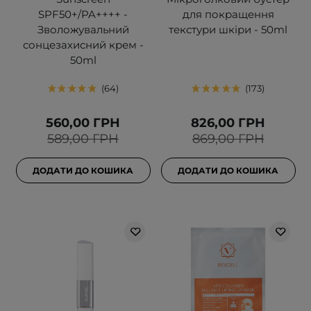
SPF50+/PA++++ -
для покращення
Зволожувальний
текстури шкіри - 50ml
сонцезахисний крем -
50ml
64
173
560,00 ГРН
826,00 ГРН
589,00 ГРН
869,00 ГРН
ДОДАТИ ДО КОШИКА
ДОДАТИ ДО КОШИКА