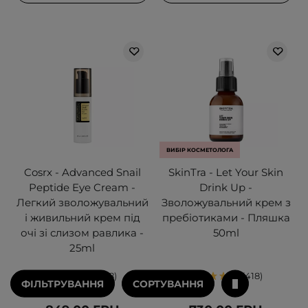
ВИБІР КОСМЕТОЛОГА
Cosrx - Advanced Snail
SkinTra - Let Your Skin
Peptide Eye Cream -
Drink Up -
Легкий зволожувальний
Зволожувальний крем з
і живильний крем під
пребіотиками - Пляшка
очі зі слизом равлика -
50ml
25ml
78
418
ФІЛЬТРУВАННЯ
СОРТУВАННЯ