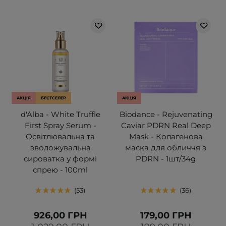
АКЦІЯ
БЕСТСЕЛЕР
АКЦІЯ
d'Alba - White Truffle
Biodance - Rejuvenating
First Spray Serum -
Caviar PDRN Real Deep
Освітлювальна та
Mask - Колагенова
зволожувальна
маска для обличчя з
сироватка у формі
PDRN - 1шт/34g
спрею - 100ml
53
36
926,00 ГРН
179,00 ГРН