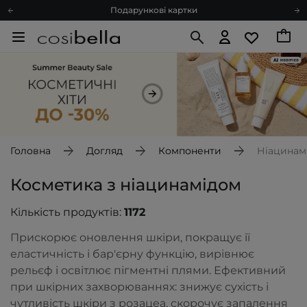
Блог
Рекомендуй нас і отримуй ще більше балів
Запитай косметолога
Познайомимося?
Доставка з любов'ю
Подарункові картки
Блог
Головна
Догляд
Компоненти
Ніацинамі
Косметика з ніацинамідом
Кількість продуктів:
1172
Прискорює оновлення шкіри, покращує її
еластичність і бар'єрну функцію, вирівнює
рельєф і освітлює пігментні плями. Ефективний
при шкірних захворюваннях: знижує сухість і
чутливість шкіри з розацеа, скорочує запалення