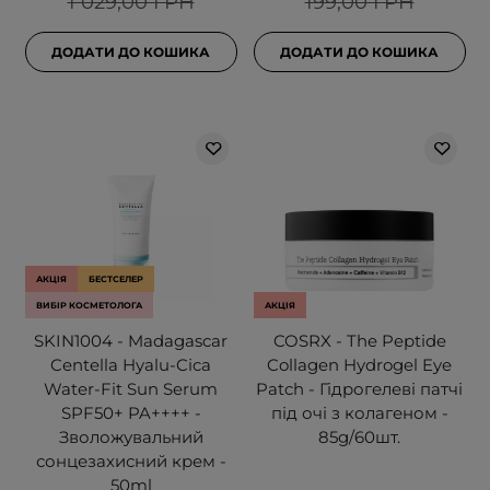
1 029,00 ГРН
199,00 ГРН
ДОДАТИ ДО КОШИКА
ДОДАТИ ДО КОШИКА
АКЦІЯ
БЕСТСЕЛЕР
ВИБІР КОСМЕТОЛОГА
АКЦІЯ
SKIN1004 - Madagascar
COSRX - The Peptide
Centella Hyalu-Cica
Collagen Hydrogel Eye
Water-Fit Sun Serum
Patch - Гідрогелеві патчі
SPF50+ PA++++ -
під очі з колагеном -
Зволожувальний
85g/60шт.
сонцезахисний крем -
50ml