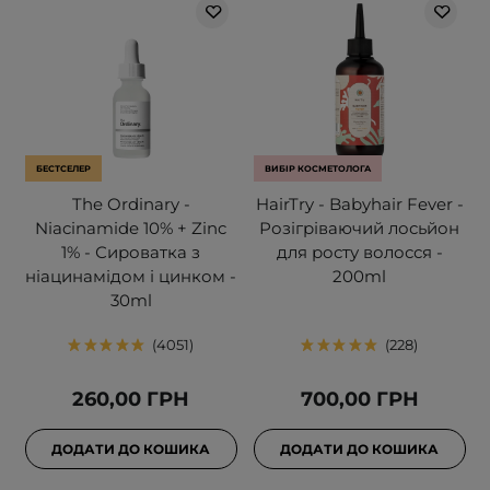
БЕСТСЕЛЕР
ВИБІР КОСМЕТОЛОГА
The Ordinary -
HairTry - Babyhair Fever -
Niacinamide 10% + Zinc
Розігріваючий лосьйон
1% - Сироватка з
для росту волосся -
ніацинамідом і цинком -
200ml
30ml
4051
228
260,00 ГРН
700,00 ГРН
ДОДАТИ ДО КОШИКА
ДОДАТИ ДО КОШИКА