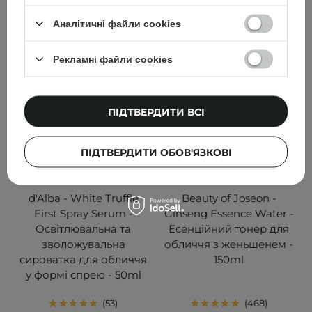
ДОДАТИ ДО КОШИКА
ДОДАТИ ДО КОШИКА
Аналітичні файли cookies
Рекламні файли cookies
ПІДТВЕРДИТИ ВСІ
ПІДТВЕРДИТИ ОБОВ'ЯЗКОВІ
АКЦІЯ
АКЦІЯ
d'Alba - White Truffle
Beauty of Joseon -
First Spray Serum -
Ginseng Essence Water -
Освітлювальна та
Есенційний тонер для
зволожувальна
обличчя з женьшенем -
сироватка для обличчя
150ml
у формі спрею - 50ml
53
468