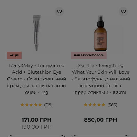
АКЦІЯ
ВИБІР КОСМЕТОЛОГА
Mary&May - Tranexamic
SkinTra - Everything
Acid + Glutathion Eye
What Your Skin Will Love
Cream - Освітлювальний
- Багатофункціональний
крем для шкіри навколо
кремовий тонік з
очей - 12g
пребіотиками - 100ml
219
666
171,00 ГРН
850,00 ГРН
190,00 ГРН