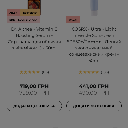
АКЦІЯ
БЕСТСЕЛЕР
ВИБІР КОСМЕТОЛОГА
АКЦІЯ
Dr. Althea - Vitamin C
COSRX - Ultra - Light
Boosting Serum -
Invisible Sunscreen
Сироватка для обличчя
SPF50+/PA++++ - Легкий
з вітаміном С - 30ml
зволожувальний
сонцезахисний крем -
50ml
113
156
719,00 ГРН
441,00 ГРН
799,00 ГРН
490,00 ГРН
ДОДАТИ ДО КОШИКА
ДОДАТИ ДО КОШИКА