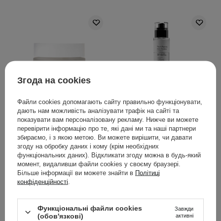
Згода на cookies
АКЦІЯ
Файли cookies допомагають сайту правильно функціонувати,
Beauty of Joseon -
COSRX - The 6 Peptide
дають нам можливість аналізувати трафік на сайті та
Dynasty Cream -
Skin Booster Serum -
показувати вам персоналізовану рекламу. Нижче ви можете
перевірити інформацію про те, які дані ми та наші партнери
Лагідний
Комплексна пептидна
збираємо, і з якою метою. Ви можете вирішити, чи давати
зволожувальний крем
сироватка для обличчя -
згоду на обробку даних і кому (крім необхідних
для обличчя - 50ml
150ml
функціональних даних). Відкликати згоду можна в будь-який
момент, видаливши файли cookies у своєму браузері.
297
168
Більше інформації ви можете знайти в
Політиці
конфіденційності
.
759,00 ГРН
713,00 ГРН
839,00 ГРН
Функціональні файли cookies
Завжди
(обов'язкові)
активні