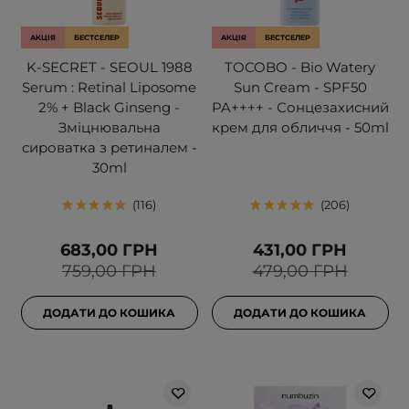
АКЦІЯ
БЕСТСЕЛЕР
АКЦІЯ
БЕСТСЕЛЕР
K-SECRET - SEOUL 1988
TOCOBO - Bio Watery
Serum : Retinal Liposome
Sun Cream - SPF50
2% + Black Ginseng -
PA++++ - Сонцезахисний
Зміцнювальна
крем для обличчя - 50ml
сироватка з ретиналем -
30ml
116
206
683,00 ГРН
431,00 ГРН
759,00 ГРН
479,00 ГРН
ДОДАТИ ДО КОШИКА
ДОДАТИ ДО КОШИКА